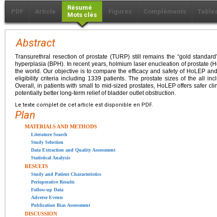
Résumé
PDF
Article
Figures
Compléments
Table
Mots clés
Abstract
Transurethral resection of prostate (TURP) still remains the “gold standard”
hyperplasia (BPH). In recent years, holmium laser enucleation of prostate 
the world. Our objective is to compare the efficacy and safety of HoLEP a
eligibility criteria including 1339 patients. The prostate sizes of the all 
Overall, in patients with small to mid-sized prostates, HoLEP offers safer c
potentially better long-term relief of bladder outlet obstruction.
Le texte complet de cet article est disponible en PDF.
Plan
MATERIALS AND METHODS
Literature Search
Study Selection
Data Extraction and Quality Assessment
Statistical Analysis
RESULTS
Study and Patient Characteristics
Perioperative Results
Follow-up Data
Adverse Events
Publication Bias Assessment
DISCUSSION