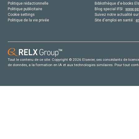
Politique rédactionnelle
Bibliothèque d'e-books Els
Politique publicitaire
Blog special IFSI :
www.gen
Cookie settings
Suivez notre actualité sur
Politique de la vie privée
Site d'emploi en santé :
e
Tout le contenu de ce site: Copyright © 2026 Elsevier, ses concédants de licence e
de données, a la formation en IA et aux technologies similaires. Pour tout con