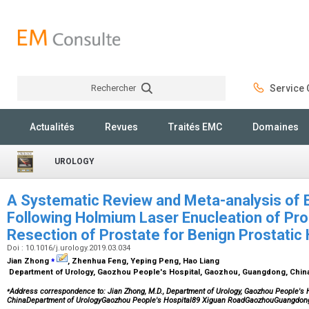
Rechercher
Service C
Rechercher
Actualités
Revues
Traités EMC
Domaines
UROLOGY
A Systematic Review and Meta-analysis of E
Following Holmium Laser Enucleation of Pro
Resection of Prostate for Benign Prostatic
Doi : 10.1016/j.urology.2019.03.034
⁎
Jian Zhong
, Zhenhua Feng, Yeping Peng, Hao Liang
Department of Urology, Gaozhou People's Hospital, Gaozhou, Guangdong, Chi
⁎
Address correspondence to: Jian Zhong, M.D., Department of Urology, Gaozhou People's 
ChinaDepartment of UrologyGaozhou People's Hospital89 Xiguan RoadGaozhouGuangdon