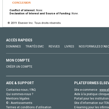
CONCLUSION
Conflict of interest:
None
.
Declaration of Interest and Source of Funding:
None
.
© 2019 Elsevier Inc. Tous droits réservés.
ACCÈS RAPIDES
DOMAINES
TRAITÉS EMC
REVUES
LIVRES
NOS FORMULES D'AB
MON COMPTE
CRÉER UN COMPTE
AIDE & SUPPORT
PLATEFORMES ELSE
Contactez-nous / FAQ
Site e-commerce :
www.el
Qui sommes-nous ?
Aide à la pratique clinique
Mentions légales
Portail pour les institution
© - Avertissements
Site d'information sur l'E
Termes et conditions d'utilisation
E-learning pour les infirmi