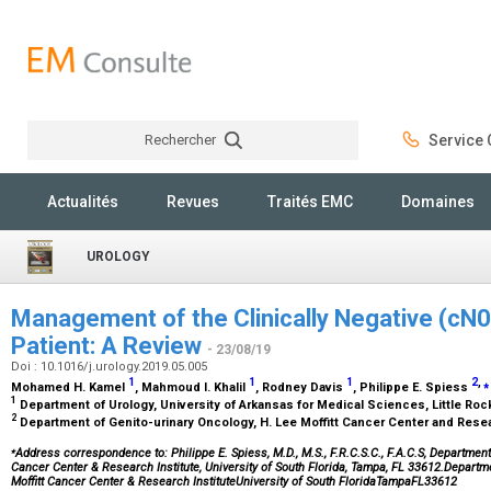
Rechercher
Service C
Rechercher
Actualités
Revues
Traités EMC
Domaines
UROLOGY
Management of the Clinically Negative (cN0
Patient: A Review
- 23/08/19
Doi : 10.1016/j.urology.2019.05.005
1
1
1
2
,
⁎
Mohamed H. Kamel
, Mahmoud I. Khalil
, Rodney Davis
, Philippe E. Spiess
1
Department of Urology, University of Arkansas for Medical Sciences, Little Roc
2
Department of Genito-urinary Oncology, H. Lee Moffitt Cancer Center and Resea
⁎
Address correspondence to: Philippe E. Spiess, M.D., M.S., F.R.C.S.C., F.A.C.S, Departmen
Cancer Center & Research Institute, University of South Florida, Tampa, FL 33612.Depart
Moffitt Cancer Center & Research InstituteUniversity of South FloridaTampaFL33612