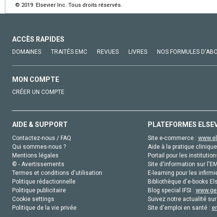
© 2019 Elsevier Inc. Tous droits réservés.
ACCÈS RAPIDES
DOMAINES
TRAITÉS EMC
REVUES
LIVRES
NOS FORMULES D'AB
MON COMPTE
CRÉER UN COMPTE
AIDE & SUPPORT
PLATEFORMES ELSE
Contactez-nous / FAQ
Site e-commerce :
www.el
Qui sommes-nous ?
Aide à la pratique clinique
Mentions légales
Portail pour les institution
© - Avertissements
Site d'information sur l'E
Termes et conditions d'utilisation
E-learning pour les infirmi
Politique rédactionnelle
Bibliothèque d'e-books Els
Politique publicitaire
Blog special IFSI :
www.gen
Cookie settings
Suivez notre actualité sur
Politique de la vie privée
Site d'emploi en santé :
e