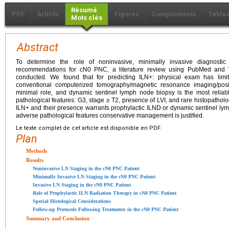
Résumé
PDF
Article
Figures
Compléments
Table
Mots clés
Abstract
To determine the role of noninvasive, minimally invasive diagnosti
recommendations for cN0 PNC, a literature review using PubMed and
conducted. We found that for predicting ILN+: physical exam has limi
conventional computerized tomography/magnetic resonance imaging/po
minimal role, and dynamic sentinel lymph node biopsy is the most reliabl
pathological features: G3, stage ≥ T2, presence of LVI, and rare histopatholog
ILN+ and their presence warrants prophylactic ILND or dynamic sentinel lym
adverse pathological features conservative management is justified.
Le texte complet de cet article est disponible en PDF.
Plan
Methods
Results
Noninvasive LN Staging in the cN0 PNC Patient
Minimally Invasive LN Staging in the cN0 PNC Patient
Invasive LN Staging in the cN0 PNC Patient
Role of Prophylactic ILN Radiation Therapy in cN0 PNC Patient
Special Histological Considerations
Follow-up Protocols Following Treatments in the cN0 PNC Patient
Summary and Conclusion