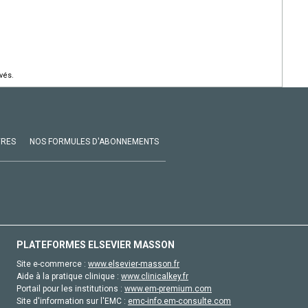
vés.
VRES
NOS FORMULES D'ABONNEMENTS
PLATEFORMES ELSEVIER MASSON
Site e-commerce :
www.elsevier-masson.fr
Aide à la pratique clinique :
www.clinicalkey.fr
Portail pour les institutions :
www.em-premium.com
Site d'information sur l'EMC :
emc-info.em-consulte.com