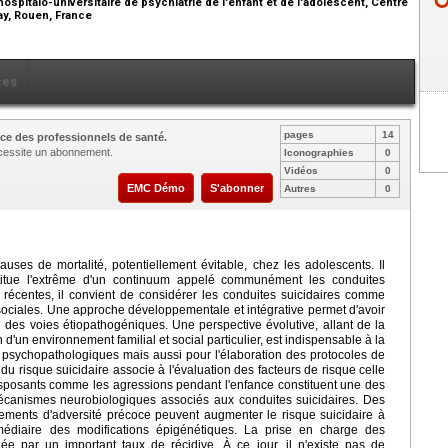
spitalo-universitaire de psychiatrie de l'enfant et de l'adolescent, Centre
ay, Rouen, France
ces
pages
14
ce des professionnels de santé.
nécessite un abonnement.
Iconographies
0
Vidéos
0
EMC Démo
S'abonner
Autres
0
uses de mortalité, potentiellement évitable, chez les adolescents. Il
itue l'extrême d'un continuum appelé communément les conduites
 récentes, il convient de considérer les conduites suicidaires comme
o-sociales. Une approche développementale et intégrative permet d'avoir
des voies étiopathogéniques. Une perspective évolutive, allant de la
 d'un environnement familial et social particulier, est indispensable à la
psychopathologiques mais aussi pour l'élaboration des protocoles de
du risque suicidaire associe à l'évaluation des facteurs de risque celle
disposants comme les agressions pendant l'enfance constituent une des
écanismes neurobiologiques associés aux conduites suicidaires. Des
ments d'adversité précoce peuvent augmenter le risque suicidaire à
ermédiaire des modifications épigénétiques. La prise en charge des
uée par un important taux de récidive. À ce jour, il n'existe pas de