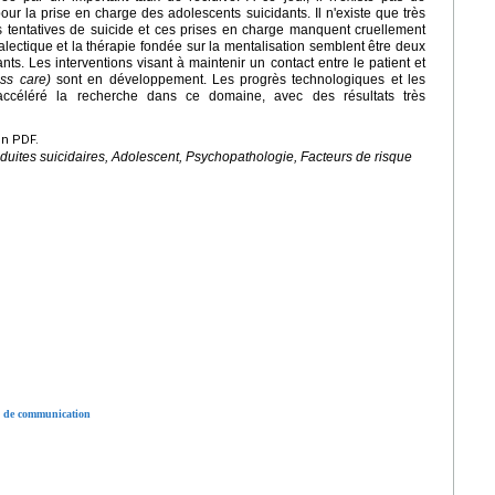
 la prise en charge des adolescents suicidants. Il n'existe que très
s tentatives de suicide et ces prises en charge manquent cruellement
lectique et la thérapie fondée sur la mentalisation semblent être deux
ts. Les interventions visant à maintenir un contact entre le patient et
ss care)
sont en développement. Les progrès technologiques et les
céléré la recherche dans ce domaine, avec des résultats très
en PDF.
nduites suicidaires, Adolescent, Psychopathologie, Facteurs de risque
s de communication