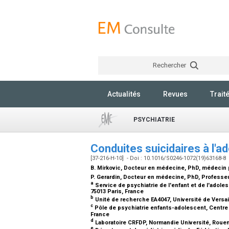
Rechercher
Actualités
Revues
Trait
PSYCHIATRIE
Conduites suicidaires à l'
[37-216-H-10] - Doi : 10.1016/S0246-1072(19)63168-8
B. Mirkovic,
Docteur en médecine, PhD, médecin 
P. Gerardin,
Docteur en médecine, PhD, Professeur
a
Service de psychiatrie de l'enfant et de l'adolesc
75013 Paris, France
b
Unité de recherche EA4047, Université de Versa
c
Pôle de psychiatrie enfants-adolescent, Centre h
France
d
Laboratoire CRFDP, Normandie Université, Roue
e