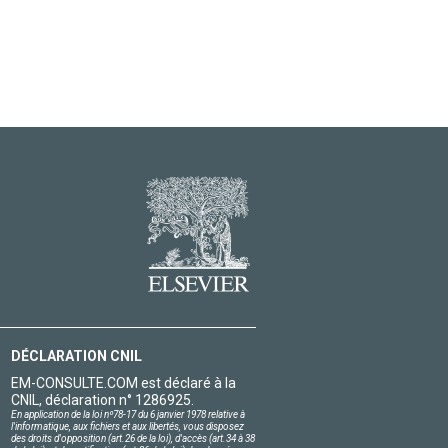
DÉCLARATION CNIL
EM-CONSULTE.COM est déclaré à la
CNIL, déclaration n° 1286925.
En application de la loi nº78-17 du 6 janvier 1978 relative à
l'informatique, aux fichiers et aux libertés, vous disposez
des droits d'opposition (art.26 de la loi), d'accès (art.34 à 38