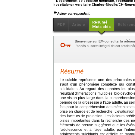
Département de pédiatrie médicale, Fédération ho
hospitalo-universitaire Charles-Nicolle/CH-Rouvr
Auteur correspondant.
Résumé
PDF
Article
Référen
Mots clés
Bienvenue sur EM-consulte, la référen
L’accès au texte intégral de cet article 
Résumé
Le suicide représente une des principales ca
s'agit d'un phénomène complexe qui const
suicidaires. Au regard des données les plus
résultant d'interactions multiples, bio-psych
une vision plus large dans la compréhension 
période de la grossesse à l'âge adulte, au sein
fois pour la compréhension des mécanismes 
prise en charge et de recherche. L'évaluation 
des facteurs de protection. Les facteurs pré
pistes importantes dans la recherche des m
éléments de preuve suggèrent que les événe
l'adolescence et à l'âge adulte, par l'int
adolescents suicidants est difficile et marq