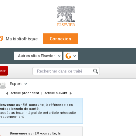
Ma bibliothèque
Connexion
Autres sites Elsevier
ner
Export
Article précédent
|
Article suivant
ienvenue sur EM-consulte, la référence des
rofessionnels de santé.
’accès au texte intégral de cet article nécessite
n abonnement.
Bienvenue sur EM-consulte, la