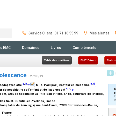
Service Client : 01 71 16 55 99
Mes alertes
Rechercher
és EMC
Domaines
Livres
Compléments
Table des matières
EMC Démo
S'abon
adolescence
- 27/08/19
a
,
b
,
⁎
c
,
d
pédopsychiatre
, M.-A. Podlipski,
Docteur en médecine
,
c
,
d
,
B
 de psychiatrie de l'enfant et de l'adolescent
e
p
ent, Groupe hospitalier La Pitié-Salpêtrière, 47-83, boulevard de l'Hôpital,
L
u
illes Saint-Quentin-en-Yvelines, France
ospitalier du Rouvray, 4, rue Paul-Éluard, 76301 Sotteville-lès-Rouen,
n, France