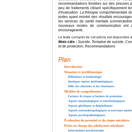
recommandations fondées sur des preuves pour
peu de traitements ciblant spécifiquement le
d'évaluation. La thérapie comportementale dia
pistes ayant montré des résultats encouragean
les services de santé mentale (
connectedne
nouveaux modes de communication ont ac
encourageants.
Le texte complet de cet article est disponible 
Mots-clés :
Suicide, Tentative de suicide, Co
et de protection, Recommandations
Plan
Introduction
Situation et problématique
Définitions et terminologie
Quelques repères épidémiologiques
Défis des cliniciens et des chercheurs
Modèles de compréhension
Facteurs de risque et facteurs de protection
Aspects morphologiques et neurobiologiques
Aspects génétiques et épigénétiques
Aspects socioanthropologiques et nouveaux mode
Aspects psychopathologiques
Évaluation du potentiel et du risque suicidaire
Prises en charge des adolescents suicidants
Interventions psychosociales