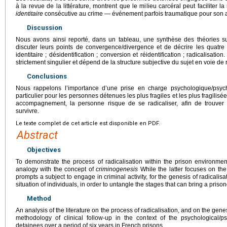
à la revue de la littérature, montrent que le milieu carcéral peut faciliter l
identitaire
consécutive au crime — événement parfois traumatique pour son au
Discussion
Nous avons ainsi reporté, dans un tableau, une synthèse des théories sur
discuter leurs points de convergence/divergence et de décrire les quatr
identitaire ; désidentification ; conversion et réidentification ; radicalisat
strictement singulier et dépend de la structure subjective du sujet en voie de 
Conclusions
Nous rappelons l’importance d’une prise en charge psychologique/psyc
particulier pour les personnes détenues les plus fragiles et les plus fragilisé
accompagnement, la personne risque de se radicaliser, afin de trouver 
survivre.
Le texte complet de cet article est disponible en PDF.
Abstract
Objectives
To demonstrate the process of radicalisation within the prison environmen
analogy with the concept of
criminogenesis
While the latter focuses on the
prompts a subject to engage in criminal activity, for the genesis of radicalis
situation of individuals, in order to untangle the stages that can bring a pris
Method
An analysis of the literature on the process of radicalisation, and on the genes
methodology of clinical follow-up in the context of the psychological/
detainees over a period of six years in French prisons.