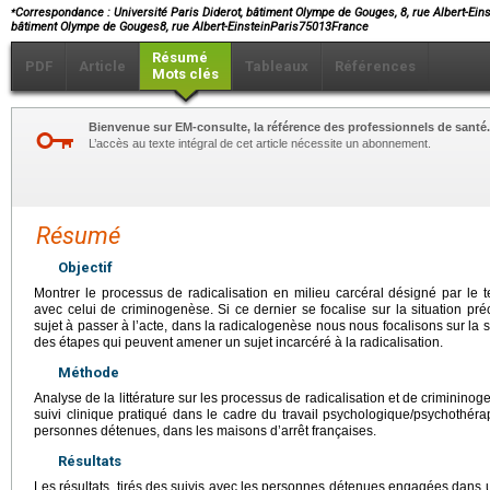
⁎
Correspondance : Université Paris Diderot, bâtiment Olympe de Gouges, 8, rue Albert-Einst
bâtiment Olympe de Gouges8, rue Albert-EinsteinParis75013France
Résumé
PDF
Article
Tableaux
Références
Mots clés
Bienvenue sur EM-consulte, la référence des professionnels de santé.
L’accès au texte intégral de cet article nécessite un abonnement.
Résumé
Objectif
Montrer le processus de radicalisation en milieu carcéral désigné par le
avec celui de criminogenèse. Si ce dernier se focalise sur la situation préc
sujet à passer à l’acte, dans la radicalogenèse nous nous focalisons sur la 
des étapes qui peuvent amener un sujet incarcéré à la radicalisation.
Méthode
Analyse de la littérature sur les processus de radicalisation et de criminin
suivi clinique pratiqué dans le cadre du travail psychologique/psychothér
personnes détenues, dans les maisons d’arrêt françaises.
Résultats
Les résultats, tirés des suivis avec les personnes détenues engagées dans u