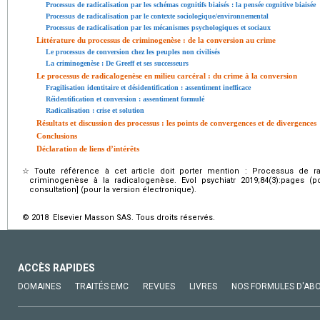
Processus de radicalisation par les schémas cognitifs biaisés : la pensée cognitive biaisée
Processus de radicalisation par le contexte sociologique/environnemental
Processus de radicalisation par les mécanismes psychologiques et sociaux
Littérature du processus de criminogenèse : de la conversion au crime
Le processus de conversion chez les peuples non civilisés
La criminogenèse : De Greeff et ses successeurs
Le processus de radicalogenèse en milieu carcéral : du crime à la conversion
Fragilisation identitaire et désidentification : assentiment inefficace
Réidentification et conversion : assentiment formulé
Radicalisation : crise et solution
Résultats et discussion des processus : les points de convergences et de divergences
Conclusions
Déclaration de liens d’intérêts
☆
Toute référence à cet article doit porter mention : Processus de rad
criminogenèse à la radicalogenèse. Evol psychiatr 2019;84(3):pages (p
consultation] (pour la version électronique).
© 2018 Elsevier Masson SAS. Tous droits réservés.
ACCÈS RAPIDES
DOMAINES
TRAITÉS EMC
REVUES
LIVRES
NOS FORMULES D'AB