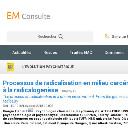
Rechercher
Service C
Rechercher
Actualités
Revues
Traités EMC
Domaines
L'ÉVOLUTION PSYCHIATRIQUE
Processus de radicalisation en milieu carcér
à la radicalogenèse
- 08/09/19
The process of radicalisation in a prison environment: From the genesis of
radicality
Doi : 10.1016/j.evopsy.2018.10.007
⁎
Giorgia Tiscini
:
Psychologue clinicienne, Psychanalyste, ATER à l’UFR IHSS 
psychopathologie et psychanalyse, Chercheuse au CRPMS
, Thierry Lamote :
Ps
de conférences en psychopathologie clinique à l’UFR IHSS université Paris Di
Université Paris Diderot, bâtiment Olympe de Gouges, 8, rue Albert-Einstein, 75