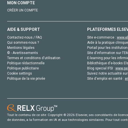
MON COMPTE
CRÉER UN COMPTE
AIDE & SUPPORT
PLATEFORMES ELSE
Contactez-nous / FAQ
Site e-commerce :
www.el
Qui sommes-nous ?
Aide à la pratique clinique
Mentions légales
Portail pour les institution
© - Avertissements
Site d'information sur l'E
Termes et conditions d'utilisation
E-learning pour les infirmi
Politique rédactionnelle
Bibliothèque d'e-books Els
Politique publicitaire
Blog special IFSI :
www.gen
Cookie settings
Suivez notre actualité sur
Politique de la vie privée
Site d'emploi en santé :
e
Tout le contenu de ce site: Copyright © 2026 Elsevier, ses concédants de licence e
de données, a la formation en IA et aux technologies similaires. Pour tout con