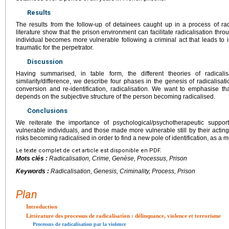
Results
The results from the follow-up of detainees caught up in a process of rad
literature show that the prison environment can facilitate radicalisation thr
individual becomes more vulnerable following a criminal act that leads to 
traumatic for the perpetrator.
Discussion
Having summarised, in table form, the different theories of radicali
similarity/difference, we describe four phases in the genesis of radicalisation
conversion and re-identification, radicalisation. We want to emphasise that
depends on the subjective structure of the person becoming radicalised.
Conclusions
We reiterate the importance of psychological/psychotherapeutic support
vulnerable individuals, and those made more vulnerable still by their acting-
risks becoming radicalised in order to find a new pole of identification, as a m
Le texte complet de cet article est disponible en PDF.
Mots clés :
Radicalisation, Crime, Genèse, Processus, Prison
Keywords :
Radicalisation, Genesis, Criminality, Process, Prison
Plan
Introduction
Littérature des processus de radicalisation : délinquance, violence et terrorisme
Processus de radicalisation par la violence