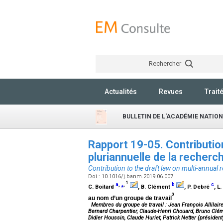
Rechercher
Actualités
Revues
Trait
BULLETIN DE L'ACADÉMIE NATIO
Rapport 19-05. Contributio
pluriannuelle de la recherc
Contribution to the draft law on multi-annua
Doi : 10.1016/j.banm.2019.06.007
1
a
,
⁎
,
b
c
C. Boitard
, B. Clément
, P. Debré
, L
3
au nom d’un groupe de travail
Membres du groupe de travail : Jean François Allilaire
Bernard Charpentier, Claude-Henri Chouard, Bruno Clém
Didier Houssin, Claude Huriet, Patrick Netter (président