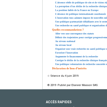
L’absence réelle de politique de site et de vision r
La perception d’un déclin de la recherche clinique
La position faible de la France en Europe
L’absence de politique internationale coordonnée
L’innovation tous azimuts impose de nouvelles mét
Une politique partenariale défaillante avec le secte
Une recherche en santé publique et organisation d
Quelles recommandations ?
Aller vers une convergence des statuts
Définir des trajectoires pour corriger progressivem
Au niveau national
Au niveau local
Organiser une vraie recherche en santé publique et
Favoriser l’innovation
Augmenter le financement de la recherche
Corriger le déclin de la recherche clinique français
Une politique volontariste de recherche concertée
Déclaration de liens d’intérêts
☆
Séance du 4 juin 2019.
© 2019 Publié par Elsevier Masson SAS.
ACCÈS RAPIDES