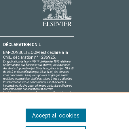
DÉCLARATION CNIL
EM-CONSULTE.COM est déclaré à la
CNIL, déclaration n° 1286925.
En application de la loi nº78-17 du 6 janvier 1978 relative à
l'informatique, aux fichiers et aux libertés, vous disposez
des droits d'opposition (art.26 de la loi), d'accès (art.34 à 38
de la loi), et de rectification (art.36 de la loi) des données
vous concernant. Ainsi, vous pouvez exiger que soient
rectifiées, complétées, clarifiées, mises à jour ou effacées
les informations vous concernant qui sont inexactes,
incomplètes, équivoques, périmées ou dont la collecte ou
l'utilisation ou la conservation est interdite.
Les informations personnelles concernant les visiteurs de
notre site, y compris leur identité, sont confidentielles.
Le responsable du site s'engage sur l'honneur à respecter
les conditions légales de confidentialité applicables en
France et à ne pas divulguer ces informations à des tiers.
Accept all cookies