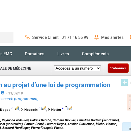
Service Client : 01 71 16 55 99
Mes alertes
Rechercher
és EMC
Domaines
Livres
Compléments
NALE DE MÉDECINE
S'abonner
n au projet d’une loi de programmation
he
- 11/09/19
l research programming
2
c
c
c
,
. Degos
, D. Houssin
, P. Netter
, Raymond Ardaillou, Patrick Berche, Bernard Bioulac, Christian Boitard (secrétaire),
ent (secrétaire), Patrice Debré, Laurent Degos, Antoine Durrleman, Michel Hamon,
), Bernard Nordlinger, Pierre-François Plouin.
B