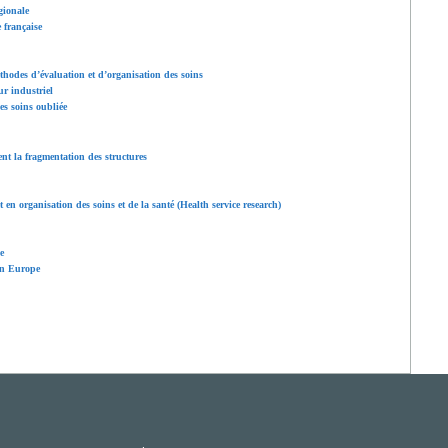
égionale
 française
hodes d’évaluation et d’organisation des soins
ur industriel
es soins oubliée
ent la fragmentation des structures
 en organisation des soins et de la santé (Health service research)
e
 en Europe