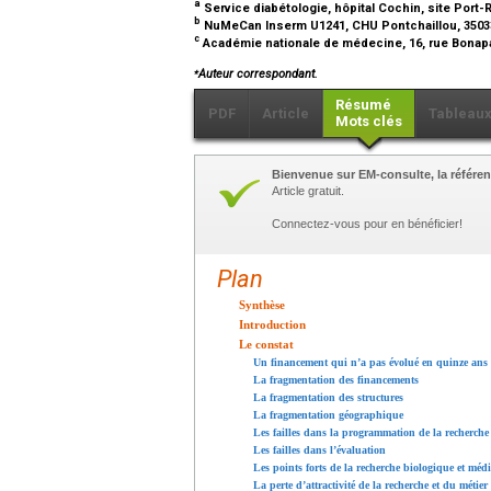
a
Service diabétologie, hôpital Cochin, site Port-R
b
NuMeCan Inserm U1241, CHU Pontchaillou, 3503
c
Académie nationale de médecine, 16, rue Bonapa
⁎
Auteur correspondant.
Résumé
PDF
Article
Tableau
Mots clés
Bienvenue sur EM-consulte, la référen
Article gratuit.
Connectez-vous pour en bénéficier!
Plan
Synthèse
Introduction
Le constat
Un financement qui n’a pas évolué en quinze ans
La fragmentation des financements
La fragmentation des structures
La fragmentation géographique
Les failles dans la programmation de la recherche
Les failles dans l’évaluation
Les points forts de la recherche biologique et médi
La perte d’attractivité de la recherche et du métie