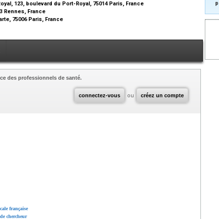
p
oyal, 123, boulevard du Port-Royal, 75014 Paris, France
3 Rennes, France
rte, 75006 Paris, France
x
ce des professionnels de santé.
connectez-vous
ou
créez un compte
cale française
r de chercheur