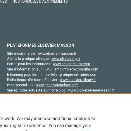
VRES
NOS FORMULES D'ABONNEMENTS
PLATEFORMES ELSEVIER MASSON
Site e-commerce :
www.elsevier-masson.fr
Aide à la pratique clinique :
www.clinicalkey.fr
Portail pour les institutions :
www.em-premium.com
Site d'information sur l'EMC :
emc-info.em-consulte.com
E-learning pour les infirmier(e)s :
pratique-infirmiere.com
Bibliothèque d'e-books Elsevier :
www.elsevierelibrary.fr
Blog special IFSI :
www.generationelsevier.fr
Suivez notre actualité sur notre blog :
www.blog-elsevier-masson.fr
Site d'emploi en santé :
emploisante.com
te work. We may also use additional cookies to
 your digital experience. You can manage your