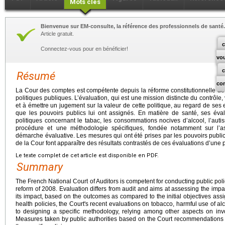
Mots clés
Bienvenue sur EM-consulte, la référence des professionnels de santé.
Article gratuit.
c
Connectez-vous pour en bénéficier!
vo
Résumé
co
La Cour des comptes est compétente depuis la réforme constitutionnelle de
politiques publiques. L’évaluation, qui est une mission distincte du contrôle,
et à émettre un jugement sur la valeur de cette politique, au regard de ses e
que les pouvoirs publics lui ont assignés. En matière de santé, ses éval
politiques concernant le tabac, les consommations nocives d’alcool, l’auti
procédure et une méthodologie spécifiques, fondée notamment sur l’as
démarche évaluative. Les mesures qui ont été prises par les pouvoirs publi
de la Cour font apparaître des résultats contrastés de ces évaluations d’une po
Le texte complet de cet article est disponible en PDF.
Summary
The French National Court of Auditors is competent for conducting public poli
reform of 2008. Evaluation differs from audit and aims at assessing the impa
its impact, based on the outcomes as compared to the initial objectives assign
health policies, the Court's recent evaluations on tobacco, harmful use of a
to designing a specific methodology, relying among other aspects on invo
Measures taken by public authorities based on the Court recommendations r