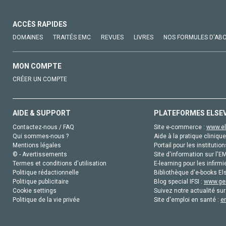
ACCÈS RAPIDES
DOMAINES
TRAITÉS EMC
REVUES
LIVRES
NOS FORMULES D'AB
MON COMPTE
CRÉER UN COMPTE
AIDE & SUPPORT
PLATEFORMES ELSE
Contactez-nous / FAQ
Site e-commerce :
www.el
Qui sommes-nous ?
Aide à la pratique clinique
Mentions légales
Portail pour les institution
© - Avertissements
Site d'information sur l'E
Termes et conditions d'utilisation
E-learning pour les infirmi
Politique rédactionnelle
Bibliothèque d'e-books Els
Politique publicitaire
Blog special IFSI :
www.gen
Cookie settings
Suivez notre actualité sur
Politique de la vie privée
Site d'emploi en santé :
e