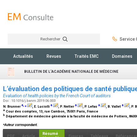
Rechercher
Service C
Rechercher
Actualités
Revues
Traités EMC
Domaines
BULLETIN DE L'ACADÉMIE NATIONALE DE MÉDECINE
L’évaluation des politiques de santé publiq
Evaluation of health policies by the French Court of auditors
Doi : 10.1016/j.banm.2019.06.003
a
,
⁎
a
a
a
a
N. Brunner
, E. Luciolli
, P. Netter
, P. Lefas
, B. Vallet
, P.
a
Cour des comptes, 13, rue Cambon, 75001 Paris, France
b
Département de médecine générale à la faculté de médecine de Poitiers, 86000
⁎
Auteur correspondant.
Résumé
PDF
Article
Figures
Tableaux
Référence