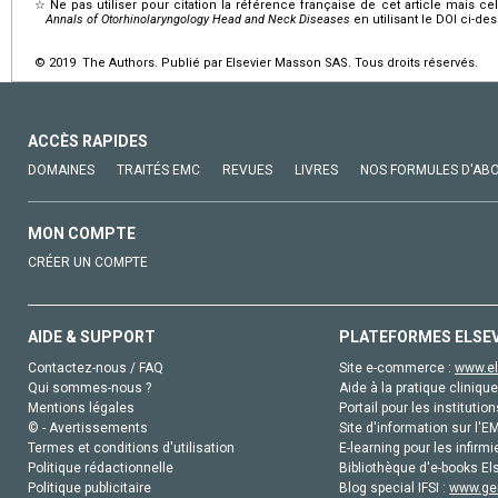
☆
Ne pas utiliser pour citation la référence française de cet article mais cel
Annals of Otorhinolaryngology Head and Neck Diseases
en utilisant le DOI ci-de
© 2019 The Authors. Publié par Elsevier Masson SAS. Tous droits réservés.
ACCÈS RAPIDES
DOMAINES
TRAITÉS EMC
REVUES
LIVRES
NOS FORMULES D'AB
MON COMPTE
CRÉER UN COMPTE
AIDE & SUPPORT
PLATEFORMES ELSE
Contactez-nous / FAQ
Site e-commerce :
www.el
Qui sommes-nous ?
Aide à la pratique clinique
Mentions légales
Portail pour les institution
© - Avertissements
Site d'information sur l'E
Termes et conditions d'utilisation
E-learning pour les infirmi
Politique rédactionnelle
Bibliothèque d'e-books Els
Politique publicitaire
Blog special IFSI :
www.gen