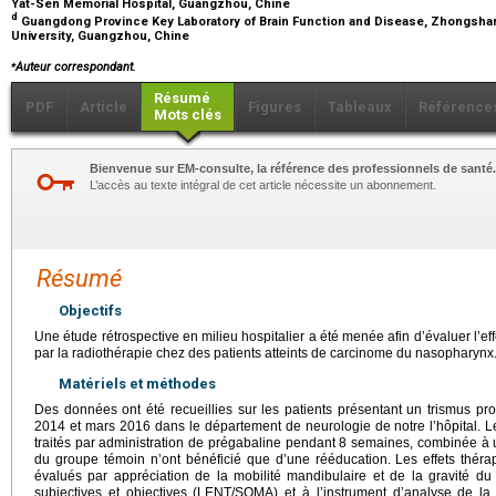
Yat-Sen Memorial Hospital, Guangzhou, Chine
d
Guangdong Province Key Laboratory of Brain Function and Disease, Zhongsha
University, Guangzhou, Chine
⁎
Auteur correspondant.
Résumé
PDF
Article
Figures
Tableaux
Référence
Mots clés
Bienvenue sur EM-consulte, la référence des professionnels de santé.
L’accès au texte intégral de cet article nécessite un abonnement.
Résumé
Objectifs
Une étude rétrospective en milieu hospitalier a été menée afin d’évaluer l’eff
par la radiothérapie chez des patients atteints de carcinome du nasopharynx
Matériels et méthodes
Des données ont été recueillies sur les patients présentant un trismus p
2014 et mars 2016 dans le département de neurologie de notre l’hôpital. Le
traités par administration de prégabaline pendant 8 semaines, combinée à u
du groupe témoin n’ont bénéficié que d’une rééducation. Les effets théra
évalués par appréciation de la mobilité mandibulaire et de la gravité du
subjectives et objectives (LENT/SOMA) et à l’instrument d’analyse de la 