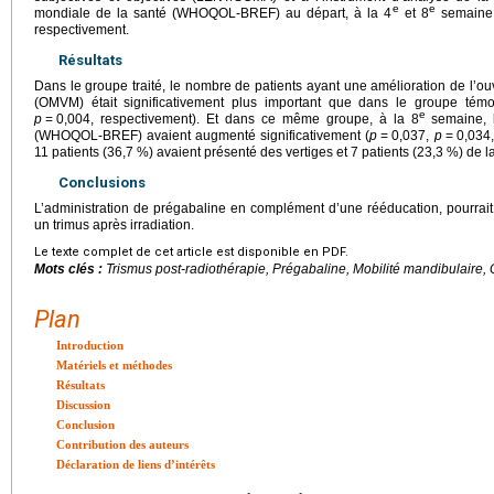
e
e
mondiale de la santé (WHOQOL-BREF) au départ, à la 4
et 8
semaine 
respectivement.
Résultats
Dans le groupe traité, le nombre de patients ayant une amélioration de l’o
(OMVM) était significativement plus important que dans le groupe tém
e
p
=
0,004, respectivement). Et dans ce même groupe, à la 8
semaine, l
(WHOQOL-BREF) avaient augmenté significativement (
p
=
0,037,
p
=
0,034,
11 patients (36,7 %) avaient présenté des vertiges et 7 patients (23,3 %) de 
Conclusions
L’administration de prégabaline en complément d’une rééducation, pourrait 
un trimus après irradiation.
Le texte complet de cet article est disponible en PDF.
Mots clés :
Trismus post-radiothérapie, Prégabaline, Mobilité mandibulaire, Q
Plan
Introduction
Matériels et méthodes
Résultats
Discussion
Conclusion
Contribution des auteurs
Déclaration de liens d’intérêts