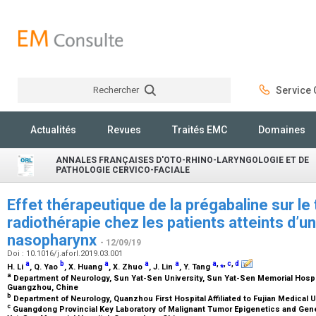
Rechercher
Service C
Rechercher
Actualités
Revues
Traités EMC
Domaines
ANNALES FRANÇAISES D'OTO-RHINO-LARYNGOLOGIE ET DE
PATHOLOGIE CERVICO-FACIALE
Effet thérapeutique de la prégabaline sur le 
radiothérapie chez les patients atteints d’
nasopharynx
- 12/09/19
Doi : 10.1016/j.aforl.2019.03.001
a
b
a
a
a
a
,
⁎
,
c
,
d
H. Li
, Q. Yao
, X. Huang
, X. Zhuo
, J. Lin
, Y. Tang
a
Department of Neurology, Sun Yat-Sen University, Sun Yat-Sen Memorial Hospit
Guangzhou, Chine
b
Department of Neurology, Quanzhou First Hospital Affiliated to Fujian Medical 
c
Guangdong Provincial Key Laboratory of Malignant Tumor Epigenetics and Gene