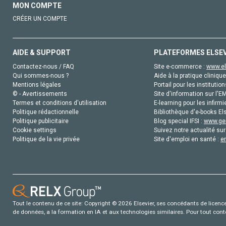
MON COMPTE
CRÉER UN COMPTE
AIDE & SUPPORT
PLATEFORMES ELSE
Contactez-nous / FAQ
Site e-commerce :
www.el
Qui sommes-nous ?
Aide à la pratique clinique
Mentions légales
Portail pour les institution
© - Avertissements
Site d'information sur l'E
Termes et conditions d'utilisation
E-learning pour les infirmi
Politique rédactionnelle
Bibliothèque d'e-books Els
Politique publicitaire
Blog special IFSI :
www.gen
Cookie settings
Suivez notre actualité sur
Politique de la vie privée
Site d'emploi en santé :
e
Tout le contenu de ce site: Copyright © 2026 Elsevier, ses concédants de licence e
de données, a la formation en IA et aux technologies similaires. Pour tout con