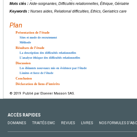
Mots clés :
Aide-soignantes, Difficultés relationnelles, Éthique, Gériatrie
Keywords :
Nurses aides, Relational difficulties, Ethics, Geriatrics care
Plan
Présentation de l’étude
Sites et mode de recrutement
Méthode
Résultats de l’étude
La description des difficultés relationnelles
L’analyse éthique des difficultés relationnelles
Discussion
Les éléments nouveaux mis en évidence par l’étude
Limites et force de l’étude
Conclusion
Déclaration de liens d’intérêts
© 2019 Publié par Elsevier Masson SAS.
ACCÈS RAPIDES
DOMAINES
TRAITÉS EMC
REVUES
LIVRES
NOS FORMULES D'AB