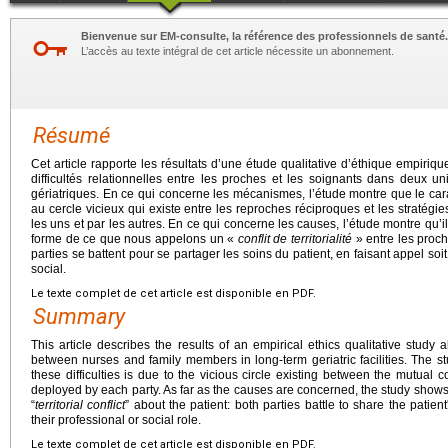
Bienvenue sur EM-consulte, la référence des professionnels de santé.
L’accès au texte intégral de cet article nécessite un abonnement.
Résumé
Cet article rapporte les résultats d’une étude qualitative d’éthique empiri
difficultés relationnelles entre les proches et les soignants dans deux 
gériatriques. En ce qui concerne les mécanismes, l’étude montre que le carac
au cercle vicieux qui existe entre les reproches réciproques et les stratég
les uns et par les autres. En ce qui concerne les causes, l’étude montre qu’il
forme de ce que nous appelons un «
conflit
de
territorialité
» entre les proch
parties se battent pour se partager les soins du patient, en faisant appel soit 
social.
Le texte complet de cet article est disponible en PDF.
Summary
This article describes the results of an empirical ethics qualitative study ab
between nurses and family members in long-term geriatric facilities. The st
these difficulties is due to the vicious circle existing between the mutua
deployed by each party. As far as the causes are concerned, the study show
“
territorial conflict
” about the patient: both parties battle to share the patie
their professional or social role.
Le texte complet de cet article est disponible en PDF.