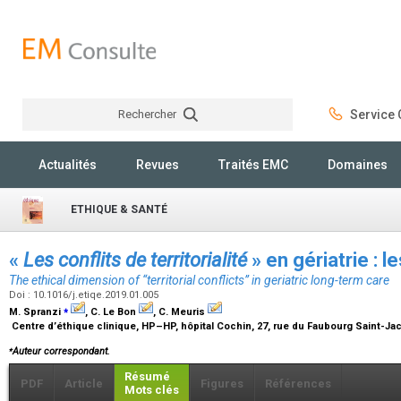
Rechercher
Service C
Rechercher
Actualités
Revues
Traités EMC
Domaines
ETHIQUE & SANTÉ
«
Les
conflits
de territorialité
» en gériatrie : 
The ethical dimension of “
territorial conflicts
” in geriatric long-term care
Doi : 10.1016/j.etiqe.2019.01.005
⁎
M. Spranzi
, C. Le Bon
, C. Meuris
Centre d’éthique clinique, HP–HP, hôpital Cochin, 27, rue du Faubourg Saint-Ja
⁎
Auteur correspondant.
Résumé
PDF
Article
Figures
Références
Mots clés