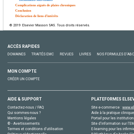
Complications aiguës de plaies chroniques
Conclusion
Déclaration de liens d'intérêts
© 2019 Elsevier Masson SAS. Tous droits réservés.
ACCÈS RAPIDES
DOMAINES
TRAITÉS EMC
REVUES
LIVRES
NOS FORMULES D'AB
MON COMPTE
CRÉER UN COMPTE
AIDE & SUPPORT
PLATEFORMES ELSE
Contactez-nous / FAQ
Site e-commerce :
www.el
Qui sommes-nous ?
Aide à la pratique clinique
Mentions légales
Portail pour les institution
© - Avertissements
Site d'information sur l'E
Termes et conditions d'utilisation
E-learning pour les infirmi