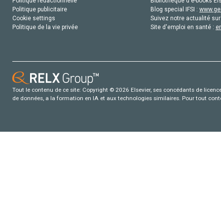
Politique rédactionnelle
Bibliothèque d'e-books Els
Politique publicitaire
Blog special IFSI :
www.gen
Cookie settings
Suivez notre actualité sur
Politique de la vie privée
Site d'emploi en santé :
e
Tout le contenu de ce site: Copyright © 2026 Elsevier, ses concédants de licence e
de données, a la formation en IA et aux technologies similaires. Pour tout con