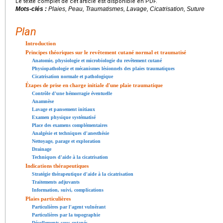
Le texte complet de cet article est disponible en PDF.
Mots-clés :
Plaies, Peau, Traumatismes, Lavage, Cicatrisation, Suture
Plan
Introduction
Principes théoriques sur le revêtement cutané normal et traumatisé
Anatomie, physiologie et microbiologie du revêtement cutané
Physiopathologie et mécanismes lésionnels des plaies traumatiques
Cicatrisation normale et pathologique
Étapes de prise en charge initiale d'une plaie traumatique
Contrôle d'une hémorragie éventuelle
Anamnèse
Lavage et pansement initiaux
Examen physique systématisé
Place des examens complémentaires
Analgésie et techniques d'anesthésie
Nettoyage, parage et exploration
Drainage
Techniques d'aide à la cicatrisation
Indications thérapeutiques
Stratégie thérapeutique d'aide à la cicatrisation
Traitements adjuvants
Information, suivi, complications
Plaies particulières
Particulières par l'agent vulnérant
Particulières par la topographie
Décollements sous-cutanés