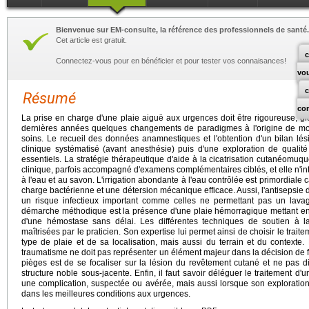
Bienvenue sur EM-consulte, la référence des professionnels de santé.
Cet article est gratuit.
c
Connectez-vous pour en bénéficier et pour tester vos connaisances!
vo
Résumé
co
La prise en charge d'une plaie aiguë aux urgences doit être rigoureuse, gl
dernières années quelques changements de paradigmes à l'origine de mod
soins. Le recueil des données anamnestiques et l'obtention d'un bilan lés
clinique systématisé (avant anesthésie) puis d'une exploration de qualit
essentiels. La stratégie thérapeutique d'aide à la cicatrisation cutanéomu
clinique, parfois accompagné d'examens complémentaires ciblés, et elle n'in
à l'eau et au savon. L'irrigation abondante à l'eau contrôlée est primordiale ca
charge bactérienne et une détersion mécanique efficace. Aussi, l'antisepsie 
un risque infectieux important comme celles ne permettant pas un lavag
démarche méthodique est la présence d'une plaie hémorragique mettant en je
d'une hémostase sans délai. Les différentes techniques de soutien à la
maîtrisées par le praticien. Son expertise lui permet ainsi de choisir le trai
type de plaie et de sa localisation, mais aussi du terrain et du contexte.
traumatisme ne doit pas représenter un élément majeur dans la décision de 
pièges est de se focaliser sur la lésion du revêtement cutané et ne pas 
structure noble sous-jacente. Enfin, il faut savoir déléguer le traitement d
une complication, suspectée ou avérée, mais aussi lorsque son exploratio
dans les meilleures conditions aux urgences.