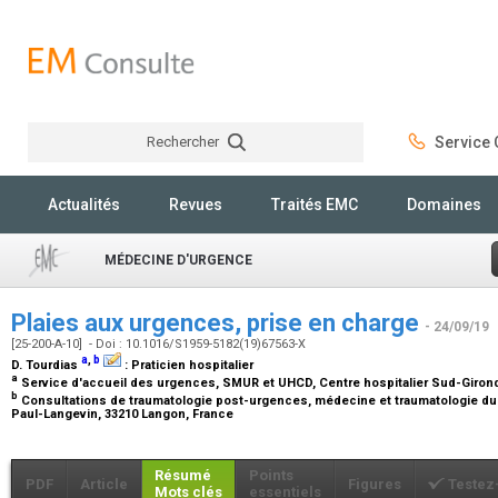
Rechercher
Service C
Rechercher
Actualités
Revues
Traités EMC
Domaines
MÉDECINE D'URGENCE
Plaies aux urgences, prise en charge
- 24/09/19
[25-200-A-10] - Doi : 10.1016/S1959-5182(19)67563-X
a
,
b
D. Tourdias
:
Praticien hospitalier
a
Service d'accueil des urgences, SMUR et UHCD, Centre hospitalier Sud-Girond
b
Consultations de traumatologie post-urgences, médecine et traumatologie du s
Paul-Langevin, 33210 Langon, France
Résumé
Points
PDF
Article
Figures
Testez
Mots clés
essentiels