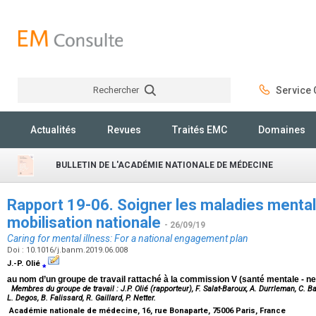
Rechercher
Service C
Rechercher
Actualités
Revues
Traités EMC
Domaines
BULLETIN DE L'ACADÉMIE NATIONALE DE MÉDECINE
Rapport 19-06. Soigner les maladies mentale
mobilisation nationale
- 26/09/19
Caring for mental illness: For a national engagement plan
Doi : 10.1016/j.banm.2019.06.008
J.-P. Olié
⁎
au nom d’un groupe de travail rattaché à la commission V (santé mentale - ne
Membres du groupe de travail : J.P. Olié (rapporteur), F. Salat-Baroux, A. Durrleman, C. Bart
L. Degos, B. Falissard, R. Gaillard, P. Netter.
Académie nationale de médecine, 16, rue Bonaparte, 75006 Paris, France