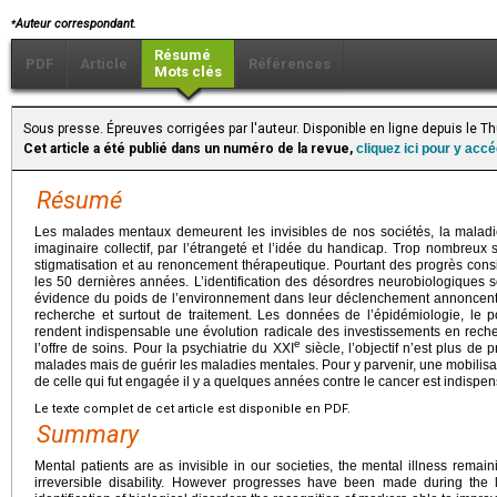
⁎
Auteur correspondant.
Résumé
PDF
Article
Références
Mots clés
Sous presse. Épreuves corrigées par l'auteur. Disponible en ligne depuis le
Cet article a été publié dans un numéro de la revue,
cliquez ici pour y acc
Résumé
Les malades mentaux demeurent les invisibles de nos sociétés, la malad
imaginaire collectif, par l’étrangeté et l’idée du handicap. Trop nombreux s
stigmatisation et au renoncement thérapeutique. Pourtant des progrès cons
les 50 dernières années. L’identification des désordres neurobiologiques 
évidence du poids de l’environnement dans leur déclenchement annoncen
recherche et surtout de traitement. Les données de l’épidémiologie, le 
rendent indispensable une évolution radicale des investissements en rech
e
l’offre de soins. Pour la psychiatrie du XXI
siècle, l’objectif n’est plus d
malades mais de guérir les maladies mentales. Pour y parvenir, une mobilisat
de celle qui fut engagée il y a quelques années contre le cancer est indispen
Le texte complet de cet article est disponible en PDF.
Summary
Mental patients are as invisible in our societies, the mental illness rema
irreversible disability. However progresses have been made during the 