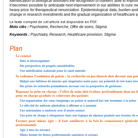
identification of biological disorders the recognition of markers able to impro
it becomes possible to anticipate next improvement in our abilities to cure 
heavy price for therapeutical renunciation. Epidemiological data, burden and c
change in research investments and the gradual organization of healthcare p
Le texte complet de cet article est disponible en PDF.
Mots clés :
Psychiatrie, Recherche, Offre de soins, Stigma
Keywords :
Psychiatry, Research, Healthcare provision, Stigma
Plan
Le constat
Déni et découragement
Des perspectives de progrès considérables
Une mobilisation nationale pour la santé mentale
Se redonner l’ambition de guérir : la recherche en psychiatrie doit devenir une pri
Malgré une faiblesse de moyens qui singularise notre pays, un potentiel de très haut niv
Des pistes de recherche prometteuses ouvrant vers la perspective de guérisons
Repenser la prise en charge : l’offre de soins doit évoluer profondément dans un do
prise en charge graduée et cohérente des patients
Une organisation des soins longtemps en pointe et aujourd’hui très fortement à la peine
Le rôle-clef du médecin généraliste à affirmer et à soutenir
Une articulation à renforcer avec d’autres acteurs
Une prise en charge à réorganiser dans une logique de réponse graduée aux besoins de 
Former pour mieux agir : il faut améliorer à la fois la connaissance générale
professionnels
Agir à tous les niveaux
Mieux former les futurs professionnels sanitaires et sociaux