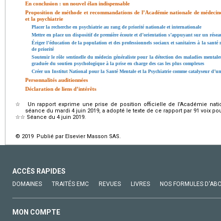
En conclusion : un nouvel élan indispensable
Proposition de méthode et recommandations de l’Académie nationale de médecine
et la psychiatrie
Placer la recherche en psychiatrie au rang de priorité nationale et internationale
Mettre en place un dispositif de première écoute et d’orientation s’appuyant sur un rése
Ériger l’éducation de la population et des professionnels sociaux et sanitaires à la sant
de priorité
Soutenir le rôle sentinelle du médecin généraliste pour la détection des maladies mentales 
graduée du soutien psychologique à la prise en charge des cas les plus complexes
Créer un Institut National pour la Santé Mentale et la Psychiatrie comme catalyseur d’u
Personnalités auditionnées
Déclaration de liens d’intérêts
☆
Un rapport exprime une prise de position officielle de l’Académie na
séance du mardi 4 juin 2019, a adopté le texte de ce rapport par 91 voix pour
☆☆
Séance du 4 juin 2019.
© 2019 Publié par Elsevier Masson SAS.
ACCÈS RAPIDES
DOMAINES
TRAITÉS EMC
REVUES
LIVRES
NOS FORMULES D'AB
MON COMPTE