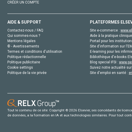
CRÉER UN COMPTE
AIDE & SUPPORT
PLATEFORMES ELSE
Contactez-nous / FAQ
Site e-commerce :
www.el
Qui sommes-nous ?
Aide à la pratique clinique
Mentions légales
Portail pour les institution
© - Avertissements
Site d'information sur l'E
Termes et conditions d'utilisation
E-learning pour les infirmi
Politique rédactionnelle
Bibliothèque d'e-books Els
Politique publicitaire
Blog special IFSI :
www.gen
Cookie settings
Suivez notre actualité sur
Politique de la vie privée
Site d'emploi en santé :
e
Tout le contenu de ce site: Copyright © 2026 Elsevier, ses concédants de licence e
de données, a la formation en IA et aux technologies similaires. Pour tout con