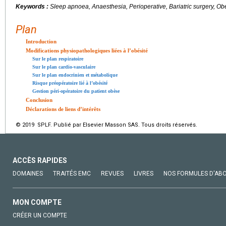
Keywords :
Sleep apnoea, Anaesthesia, Perioperative, Bariatric surgery, Ob
Plan
Introduction
Modifications physiopathologiques liées à l’obésité
Sur le plan respiratoire
Sur le plan cardio-vasculaire
Sur le plan endocrinien et métabolique
Risque préopératoire lié à l’obésité
Gestion péri-opératoire du patient obèse
Conclusion
Déclarations de liens d’intérêts
© 2019 SPLF. Publié par Elsevier Masson SAS. Tous droits réservés.
ACCÈS RAPIDES
DOMAINES
TRAITÉS EMC
REVUES
LIVRES
NOS FORMULES D'AB
MON COMPTE
CRÉER UN COMPTE