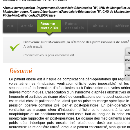
⁎
Auteur correspondant. Département d’Anesthésie-Réanimation “B”, CHU de Montpellier, hôp
Montpellier cedex, France.Département d’Anesthésie-Réanimation “B”, CHU de Montpellier, 
FlicheMontpellier cedex34295France
Résumé
Points
PDF
Article
Tableaux
Référen
Mots clés
essentiels
Bienvenue sur EM-consulte, la référence des professionnels de santé.
Article gratuit.
c
Connectez-vous pour en bénéficier!
vo
Résumé
co
Le patient obèse est à risque de complications péri-opératoires qui regroupe
voies aériennes (intubation, ventilation difficile voire impossible), et le
secondaires à la formation d’atélectasies ou à l’obstruction des voies aérien
dérivés morphiniques. L’association d’un syndrome d’apnées obstructives d
fréquente et participe au risque élevé de complications per- et post-opérato
est crucial chez le patient obèse, ainsi que sa prise en charge spécifique le 
pression positive continue pré, per et post-opératoire. En péri-opérato
ventilation au masque et/ou d’intubation difficile et le recours à la ve
morphinique et un positionnement semi-assis tout au long de la prise en
monitorage rapproché en post-opératoire. Le dosage des médicaments anes
poids idéal théorique puis ensuite titré plutôt que dosé par rapport 
neuromusculaire doit être utilisé lorsque le patient est curarisé, ainsi qu’un