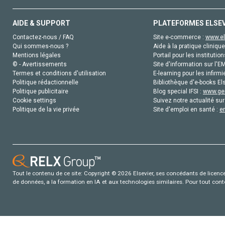
AIDE & SUPPORT
PLATEFORMES ELSE
Contactez-nous / FAQ
Site e-commerce :
www.el
Qui sommes-nous ?
Aide à la pratique clinique
Mentions légales
Portail pour les institution
© - Avertissements
Site d'information sur l'E
Termes et conditions d'utilisation
E-learning pour les infirmi
Politique rédactionnelle
Bibliothèque d'e-books Els
Politique publicitaire
Blog special IFSI :
www.gen
Cookie settings
Suivez notre actualité sur
Politique de la vie privée
Site d'emploi en santé :
e
Tout le contenu de ce site: Copyright © 2026 Elsevier, ses concédants de licence e
de données, a la formation en IA et aux technologies similaires. Pour tout con