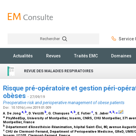
Rechercher
Service C
Rechercher
Actualités
Revues
Traités EMC
Domaines
REVUE DES MALADIES RESPIRATOIRES
Risque pré-opératoire et gestion péri-opéra
obèses
- 27/09/19
Preoperative risk and perioperative management of obese patients
Doi : 10.1016/j.rmr.2019.01.009
a
,
b
b
a
,
b
c
a
,
b
,
⁎
A. De Jong
, D. Verzilli
, G. Chanques
, E. Futier
, S. Jaber
a
PhyMedExp, University of Montpellier, Inserm, CNRS, CHU Montpellier, 371 ave
Montpellier, France
b
Département d’Anesthésie-Réanimation, hôpital Saint-Éloi, 80, avenue Augusti
c
CHU de Clermont-Ferrand, Department of Perioperative Medicine, GReD, UMR/C
Inserm, U1103, Clermont-Ferrand, France