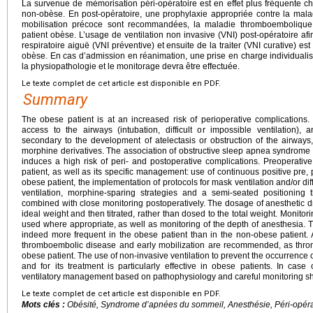
La survenue de mémorisation péri-opératoire est en effet plus fréquente ch
non-obèse. En post-opératoire, une prophylaxie appropriée contre la ma
mobilisation précoce sont recommandées, la maladie thromboembolique
patient obèse. L’usage de ventilation non invasive (VNI) post-opératoire afi
respiratoire aiguë (VNI préventive) et ensuite de la traiter (VNI curative) est
obèse. En cas d’admission en réanimation, une prise en charge individualisé
la physiopathologie et le monitorage devra être effectuée.
Le texte complet de cet article est disponible en PDF.
Summary
The obese patient is at an increased risk of perioperative complications. M
access to the airways (intubation, difficult or impossible ventilation), a
secondary to the development of atelectasis or obstruction of the airway
morphine derivatives. The association of obstructive sleep apnea syndrome
induces a high risk of peri- and postoperative complications. Preoperativ
patient, as well as its specific management: use of continuous positive pre,
obese patient, the implementation of protocols for mask ventilation and/or diff
ventilation, morphine-sparing strategies and a semi-seated positioning
combined with close monitoring postoperatively. The dosage of anesthetic d
ideal weight and then titrated, rather than dosed to the total weight. Monit
used where appropriate, as well as monitoring of the depth of anesthesia. Th
indeed more frequent in the obese patient than in the non-obese patient.
thromboembolic disease and early mobilization are recommended, as thro
obese patient. The use of non-invasive ventilation to prevent the occurrence o
and for its treatment is particularly effective in obese patients. In case
ventilatory management based on pathophysiology and careful monitoring sho
Le texte complet de cet article est disponible en PDF.
Mots clés :
Obésité, Syndrome d’apnées du sommeil, Anesthésie, Péri-opérat