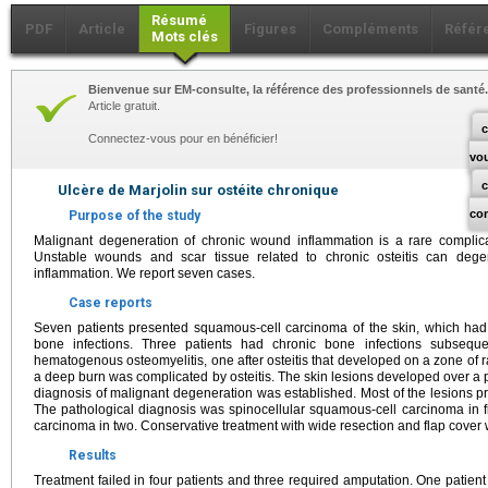
Résumé
PDF
Article
Figures
Compléments
Référ
Mots clés
Bienvenue sur EM-consulte, la référence des professionnels de santé.
Article gratuit.
c
Connectez-vous pour en bénéficier!
vo
Ulcère de Marjolin sur ostéite chronique
co
Purpose of the study
Malignant degeneration of chronic wound inflammation is a rare complica
Unstable wounds and scar tissue related to chronic osteitis can dege
inflammation. We report seven cases.
Case reports
Seven patients presented squamous-cell carcinoma of the skin, which ha
bone infections. Three patients had chronic bone infections subsequent
hematogenous osteomyelitis, one after osteitis that developed on a zone of r
a deep burn was complicated by osteitis. The skin lesions developed over a 
diagnosis of malignant degeneration was established. Most of the lesions 
The pathological diagnosis was spinocellular squamous-cell carcinoma in 
carcinoma in two. Conservative treatment with wide resection and flap cover 
Results
Treatment failed in four patients and three required amputation. One patient