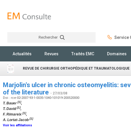
Rechercher
Service C
Rechercher
Actualités
Revues
Traités EMC
Domaines
REVUE DE CHIRURGIE ORTHOPÉDIQUE ET TRAUMATOLOGIQUE
Marjolin's ulcer in chronic osteomyelitis: s
of the literature
- 27/03/08
Doi : rce-02-2007-93-1-0035-1040-101019-200520000
[1]
T. Bauer
,
[1]
T. David
,
[1]
F. Rimareix
,
[1]
A. Lortat-Jacob
Voir les affiliations