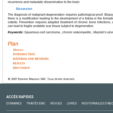
recurrence and metastatic dissemination to the brain.
Discussion
The diagnosis of malignant degeneration requires pathological proof. Biop
there is a modification leading to the development of a fistula or the formati
osteitis. Prevention requires adapted treatment of chronic bone infections
can lead to fragile unstable scar tissue subject to degeneration.
Keywords:
Squamous-cell carcinoma , chronic osteomyelitis , Marjolin's ulce
Plan
Abstract
INTRODUCTION
MATERIAL AND METHODS
RESULTS
DISCUSSION
© 2007 Elsevier Masson SAS. Tous droits réservés.
ACCÈS RAPIDES
DOMAINES
TRAITÉS EMC
REVUES
LIVRES
NOS FORMULES D'AB