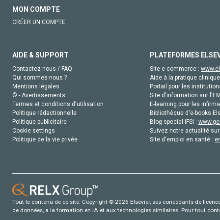
MON COMPTE
CRÉER UN COMPTE
AIDE & SUPPORT
PLATEFORMES ELSE
Contactez-nous / FAQ
Site e-commerce :
www.el
Qui sommes-nous ?
Aide à la pratique clinique
Mentions légales
Portail pour les institution
© - Avertissements
Site d'information sur l'E
Termes et conditions d'utilisation
E-learning pour les infirmi
Politique rédactionnelle
Bibliothèque d'e-books Els
Politique publicitaire
Blog special IFSI :
www.gen
Cookie settings
Suivez notre actualité sur
Politique de la vie privée
Site d'emploi en santé :
e
Tout le contenu de ce site: Copyright © 2026 Elsevier, ses concédants de licence e
de données, a la formation en IA et aux technologies similaires. Pour tout con