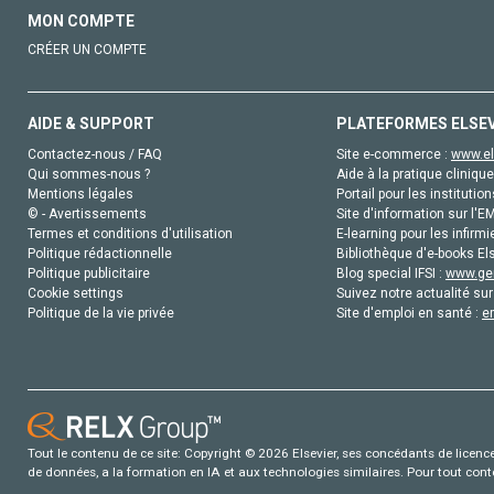
MON COMPTE
CRÉER UN COMPTE
AIDE & SUPPORT
PLATEFORMES ELSE
Contactez-nous / FAQ
Site e-commerce :
www.el
Qui sommes-nous ?
Aide à la pratique clinique
Mentions légales
Portail pour les institution
© - Avertissements
Site d'information sur l'E
Termes et conditions d'utilisation
E-learning pour les infirmi
Politique rédactionnelle
Bibliothèque d'e-books Els
Politique publicitaire
Blog special IFSI :
www.gen
Cookie settings
Suivez notre actualité sur
Politique de la vie privée
Site d'emploi en santé :
e
Tout le contenu de ce site: Copyright © 2026 Elsevier, ses concédants de licence e
de données, a la formation en IA et aux technologies similaires. Pour tout con