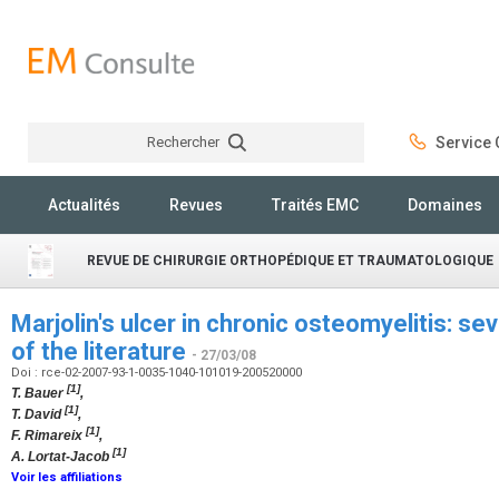
Rechercher
Service C
Rechercher
Actualités
Revues
Traités EMC
Domaines
REVUE DE CHIRURGIE ORTHOPÉDIQUE ET TRAUMATOLOGIQUE
Marjolin's ulcer in chronic osteomyelitis: s
of the literature
- 27/03/08
Doi : rce-02-2007-93-1-0035-1040-101019-200520000
[1]
T. Bauer
,
[1]
T. David
,
[1]
F. Rimareix
,
[1]
A. Lortat-Jacob
Voir les affiliations