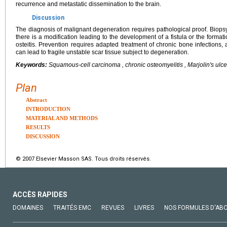
recurrence and metastatic dissemination to the brain.
Discussion
The diagnosis of malignant degeneration requires pathological proof. Biop
there is a modification leading to the development of a fistula or the formati
osteitis. Prevention requires adapted treatment of chronic bone infections
can lead to fragile unstable scar tissue subject to degeneration.
Keywords:
Squamous-cell carcinoma , chronic osteomyelitis , Marjolin's ulce
Plan
Abstract
INTRODUCTION
MATERIAL AND METHODS
RESULTS
DISCUSSION
© 2007 Elsevier Masson SAS. Tous droits réservés.
ACCÈS RAPIDES
DOMAINES
TRAITÉS EMC
REVUES
LIVRES
NOS FORMULES D'AB