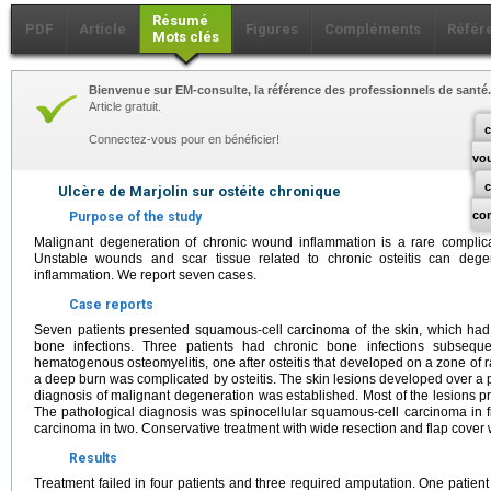
Résumé
PDF
Article
Figures
Compléments
Référ
Mots clés
Bienvenue sur EM-consulte, la référence des professionnels de santé.
Article gratuit.
c
Connectez-vous pour en bénéficier!
vo
Ulcère de Marjolin sur ostéite chronique
co
Purpose of the study
Malignant degeneration of chronic wound inflammation is a rare complica
Unstable wounds and scar tissue related to chronic osteitis can dege
inflammation. We report seven cases.
Case reports
Seven patients presented squamous-cell carcinoma of the skin, which ha
bone infections. Three patients had chronic bone infections subsequent
hematogenous osteomyelitis, one after osteitis that developed on a zone of r
a deep burn was complicated by osteitis. The skin lesions developed over a 
diagnosis of malignant degeneration was established. Most of the lesions 
The pathological diagnosis was spinocellular squamous-cell carcinoma in 
carcinoma in two. Conservative treatment with wide resection and flap cover 
Results
Treatment failed in four patients and three required amputation. One patient