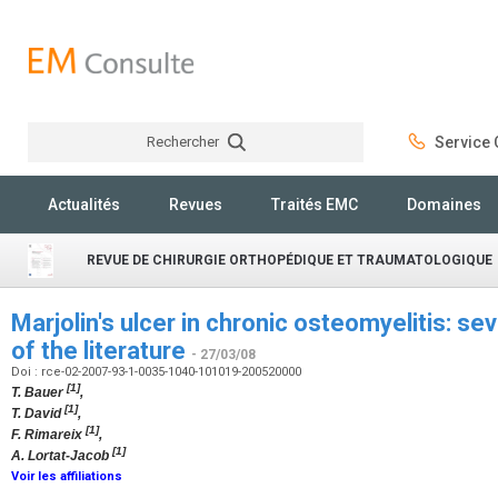
Rechercher
Service C
Rechercher
Actualités
Revues
Traités EMC
Domaines
REVUE DE CHIRURGIE ORTHOPÉDIQUE ET TRAUMATOLOGIQUE
Marjolin's ulcer in chronic osteomyelitis: s
of the literature
- 27/03/08
Doi : rce-02-2007-93-1-0035-1040-101019-200520000
[1]
T. Bauer
,
[1]
T. David
,
[1]
F. Rimareix
,
[1]
A. Lortat-Jacob
Voir les affiliations