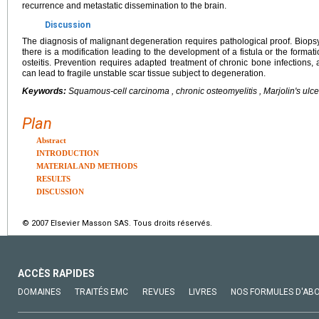
recurrence and metastatic dissemination to the brain.
Discussion
The diagnosis of malignant degeneration requires pathological proof. Biop
there is a modification leading to the development of a fistula or the formati
osteitis. Prevention requires adapted treatment of chronic bone infections
can lead to fragile unstable scar tissue subject to degeneration.
Keywords:
Squamous-cell carcinoma , chronic osteomyelitis , Marjolin's ulce
Plan
Abstract
INTRODUCTION
MATERIAL AND METHODS
RESULTS
DISCUSSION
© 2007 Elsevier Masson SAS. Tous droits réservés.
ACCÈS RAPIDES
DOMAINES
TRAITÉS EMC
REVUES
LIVRES
NOS FORMULES D'AB