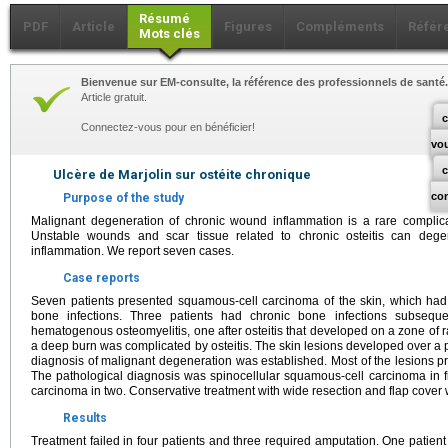
Résumé
PDF
Article
Figures
Compléments
Référ
Mots clés
Bienvenue sur EM-consulte, la référence des professionnels de santé.
Article gratuit.
c
Connectez-vous pour en bénéficier!
vo
Ulcère de Marjolin sur ostéite chronique
co
Purpose of the study
Malignant degeneration of chronic wound inflammation is a rare complica
Unstable wounds and scar tissue related to chronic osteitis can dege
inflammation. We report seven cases.
Case reports
Seven patients presented squamous-cell carcinoma of the skin, which ha
bone infections. Three patients had chronic bone infections subsequent
hematogenous osteomyelitis, one after osteitis that developed on a zone of r
a deep burn was complicated by osteitis. The skin lesions developed over a 
diagnosis of malignant degeneration was established. Most of the lesions 
The pathological diagnosis was spinocellular squamous-cell carcinoma in 
carcinoma in two. Conservative treatment with wide resection and flap cover 
Results
Treatment failed in four patients and three required amputation. One patient