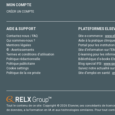
MON COMPTE
CRÉER UN COMPTE
AIDE & SUPPORT
PLATEFORMES ELSE
Contactez-nous / FAQ
Site e-commerce :
www.el
Qui sommes-nous ?
Aide à la pratique clinique
Mentions légales
Portail pour les institution
© - Avertissements
Site d'information sur l'E
Termes et conditions d'utilisation
E-learning pour les infirmi
Politique rédactionnelle
Bibliothèque d'e-books Els
Politique publicitaire
Blog special IFSI :
www.gen
Cookie settings
Suivez notre actualité sur
Politique de la vie privée
Site d'emploi en santé :
e
Tout le contenu de ce site: Copyright © 2026 Elsevier, ses concédants de licence e
de données, a la formation en IA et aux technologies similaires. Pour tout con