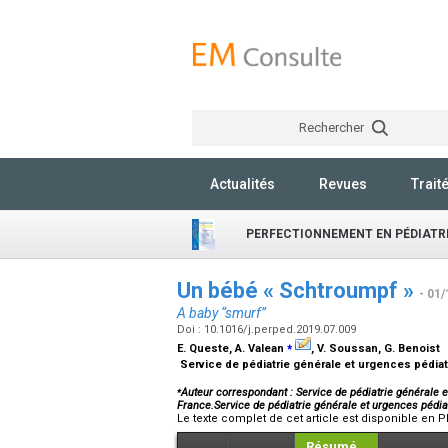
Rechercher
Actualités
Revues
Trait
PERFECTIONNEMENT EN PÉDIATR
Un bébé « Schtroumpf »
- 01/
A baby “smurf”
Doi : 10.1016/j.perped.2019.07.009
⁎
E. Queste, A. Valean
, V. Soussan, G. Benoist
Service de pédiatrie générale et urgences pédia
⁎
Auteur correspondant : Service de pédiatrie générale
France.Service de pédiatrie générale et urgences pé
Le texte complet de cet article est disponible en P
Résumé