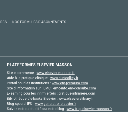
VRES
NOS FORMULES D'ABONNEMENTS
PLATEFORMES ELSEVIER MASSON
Site e-commerce :
www.elsevier-masson.fr
Aide à la pratique clinique :
www.clinicalkey.fr
Portail pour les institutions :
www.em-premium.com
Site d'information sur l'EMC :
emc-info.em-consulte.com
E-learning pour les infirmier(e)s :
pratique-infirmiere.com
Bibliothèque d'e-books Elsevier :
www.elsevierelibrary.fr
Blog special IFSI :
www.generationelsevier.fr
Suivez notre actualité sur notre blog :
www.blog-elsevier-masson.fr
Site d'emploi en santé :
emploisante.com