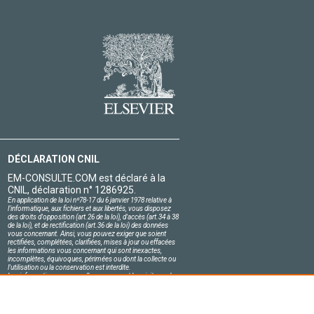
DÉCLARATION CNIL
EM-CONSULTE.COM est déclaré à la
CNIL, déclaration n° 1286925.
En application de la loi nº78-17 du 6 janvier 1978 relative à
l'informatique, aux fichiers et aux libertés, vous disposez
des droits d'opposition (art.26 de la loi), d'accès (art.34 à 38
de la loi), et de rectification (art.36 de la loi) des données
vous concernant. Ainsi, vous pouvez exiger que soient
rectifiées, complétées, clarifiées, mises à jour ou effacées
les informations vous concernant qui sont inexactes,
incomplètes, équivoques, périmées ou dont la collecte ou
l'utilisation ou la conservation est interdite.
Les informations personnelles concernant les visiteurs de
notre site, y compris leur identité, sont confidentielles.
Le responsable du site s'engage sur l'honneur à respecter
les conditions légales de confidentialité applicables en
France et à ne pas divulguer ces informations à des tiers.