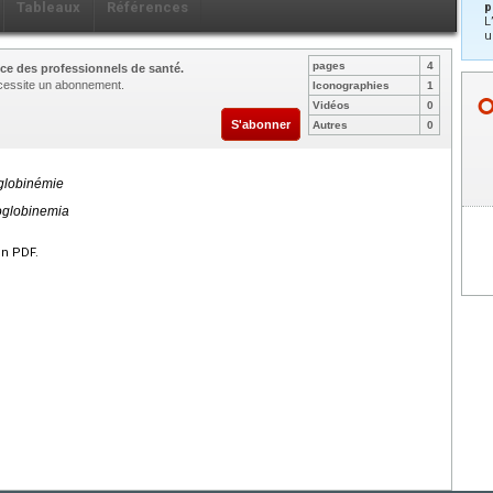
Tableaux
Références
p
L
u
pages
4
ce des professionnels de santé.
nécessite un abonnement.
Iconographies
1
Vidéos
0
S'abonner
Autres
0
globinémie
oglobinemia
en PDF.