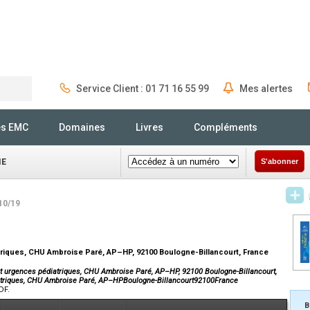
Service Client : 01 71 16 55 99
Mes alertes
Rechercher
és EMC
Domaines
Livres
Compléments
IE
S'abonner
10/19
triques, CHU Ambroise Paré, AP–HP, 92100 Boulogne-Billancourt, France
 et urgences pédiatriques, CHU Ambroise Paré, AP–HP, 92100 Boulogne-Billancourt,
diatriques, CHU Ambroise Paré, AP–HPBoulogne-Billancourt92100France
DF.
B