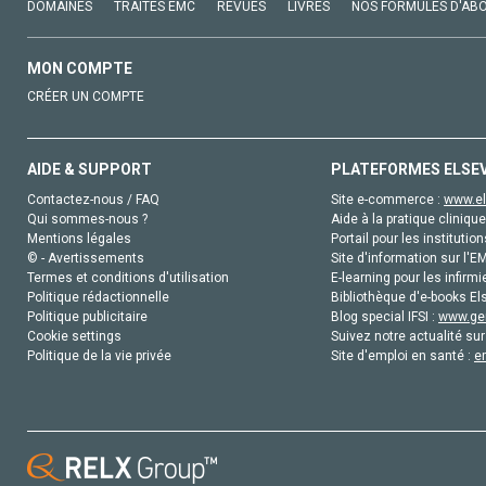
DOMAINES
TRAITÉS EMC
REVUES
LIVRES
NOS FORMULES D'AB
MON COMPTE
CRÉER UN COMPTE
AIDE & SUPPORT
PLATEFORMES ELSE
Contactez-nous / FAQ
Site e-commerce :
www.el
Qui sommes-nous ?
Aide à la pratique clinique
Mentions légales
Portail pour les institution
© - Avertissements
Site d'information sur l'E
Termes et conditions d'utilisation
E-learning pour les infirmi
Politique rédactionnelle
Bibliothèque d'e-books Els
Politique publicitaire
Blog special IFSI :
www.gen
Cookie settings
Suivez notre actualité sur
Politique de la vie privée
Site d'emploi en santé :
e