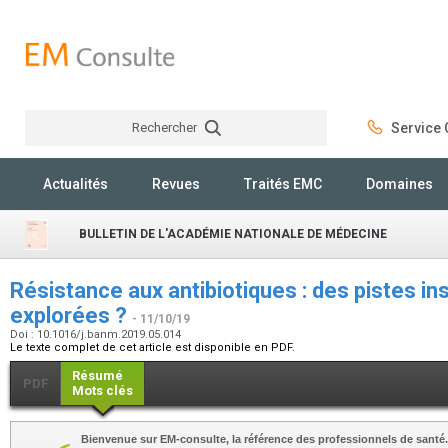
Rechercher
Service C
Rechercher
Actualités
Revues
Traités EMC
Domaines
BULLETIN DE L'ACADÉMIE NATIONALE DE MÉDECINE
Résistance aux antibiotiques : des pistes i
explorées ?
- 11/10/19
Doi : 10.1016/j.banm.2019.05.014
Le texte complet de cet article est disponible en PDF.
Résumé
PDF
Mots clés
Bienvenue sur EM-consulte, la référence des professionnels de santé.