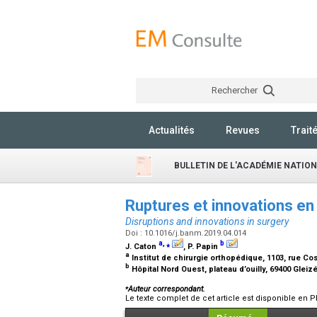
Rechercher
Actualités
Revues
Trait
BULLETIN DE L'ACADÉMIE NATIO
Ruptures et innovations en
Disruptions and innovations in surgery
Doi : 10.1016/j.banm.2019.04.014
a
,
⁎
b
J. Caton
, P. Papin
a
Institut de chirurgie orthopédique, 1103, rue Co
b
Hôpital Nord Ouest, plateau d’ouilly, 69400 Gleiz
⁎
Auteur correspondant.
Le texte complet de cet article est disponible en P