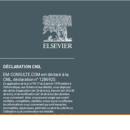
DÉCLARATION CNIL
EM-CONSULTE.COM est déclaré à la
CNIL, déclaration n° 1286925.
En application de la loi nº78-17 du 6 janvier 1978 relative à
l'informatique, aux fichiers et aux libertés, vous disposez
des droits d'opposition (art.26 de la loi), d'accès (art.34 à 38
de la loi), et de rectification (art.36 de la loi) des données
vous concernant. Ainsi, vous pouvez exiger que soient
rectifiées, complétées, clarifiées, mises à jour ou effacées
les informations vous concernant qui sont inexactes,
incomplètes, équivoques, périmées ou dont la collecte ou
l'utilisation ou la conservation est interdite.
Les informations personnelles concernant les visiteurs de
notre site, y compris leur identité, sont confidentielles.
Le responsable du site s'engage sur l'honneur à respecter
les conditions légales de confidentialité applicables en
France et à ne pas divulguer ces informations à des tiers.