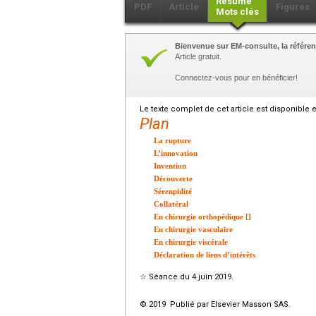
Résumé
PDF
Article
Figures
Mots clés
Bienvenue sur EM-consulte, la référen
Article gratuit.
Connectez-vous pour en bénéficier!
Le texte complet de cet article est disponible 
Plan
La rupture
L’innovation
Invention
Découverte
Sérenpidité
Collatéral
En chirurgie orthopédique [
]
En chirurgie vasculaire
En chirurgie viscérale
Déclaration de liens d’intérêts
☆
Séance du 4 juin 2019.
© 2019 Publié par Elsevier Masson SAS.