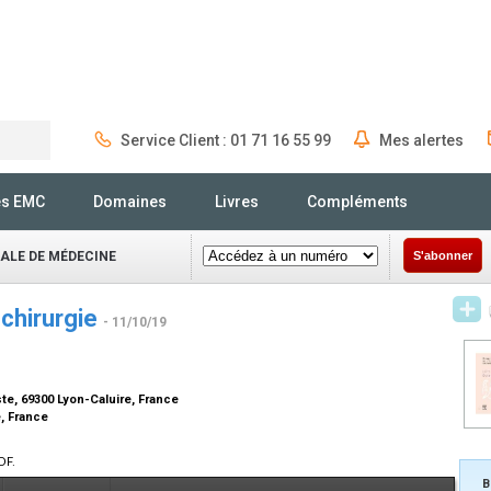
Service Client : 01 71 16 55 99
Mes alertes
Rechercher
és EMC
Domaines
Livres
Compléments
NALE DE MÉDECINE
S'abonner
 chirurgie
- 11/10/19
ste, 69300 Lyon-Caluire, France
é, France
DF.
B