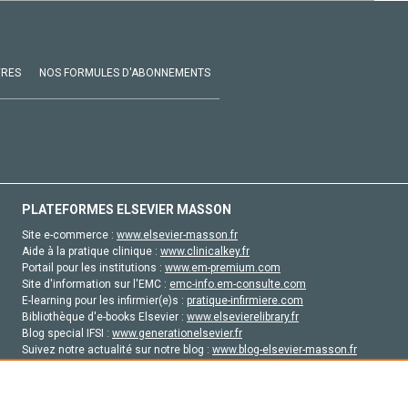
VRES
NOS FORMULES D'ABONNEMENTS
PLATEFORMES ELSEVIER MASSON
Site e-commerce :
www.elsevier-masson.fr
Aide à la pratique clinique :
www.clinicalkey.fr
Portail pour les institutions :
www.em-premium.com
Site d'information sur l'EMC :
emc-info.em-consulte.com
E-learning pour les infirmier(e)s :
pratique-infirmiere.com
Bibliothèque d'e-books Elsevier :
www.elsevierelibrary.fr
Blog special IFSI :
www.generationelsevier.fr
Suivez notre actualité sur notre blog :
www.blog-elsevier-masson.fr
Site d'emploi en santé :
emploisante.com