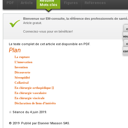
Résumé
PDF
Article
Figures
Références
Mots clés
Bienvenue sur EM-consulte, la référence des professionnels de santé.
Article gratuit.
c
Connectez-vous pour en bénéficier!
vo
Le texte complet de cet article est disponible en PDF.
Plan
co
La rupture
L’innovation
Invention
Découverte
Sérenpidité
Collatéral
En chirurgie orthopédique [
]
En chirurgie vasculaire
En chirurgie viscérale
Déclaration de liens d’intérêts
☆
Séance du 4 juin 2019.
© 2019 Publié par Elsevier Masson SAS.