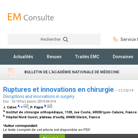
Rechercher
Service C
Rechercher
Actualités
Revues
Traités EMC
Domaines
BULLETIN DE L'ACADÉMIE NATIONALE DE MÉDECINE
Ruptures et innovations en chirurgie
- 11/10/19
Disruptions and innovations in surgery
Doi : 10.1016/j.banm.2019.04.014
a
,
⁎
b
J. Caton
, P. Papin
a
Institut de chirurgie orthopédique, 1103, rue Coste, 69300 Lyon-Caluire, France
b
Hôpital Nord Ouest, plateau d’ouilly, 69400 Gleizé, France
⁎
Auteur correspondant.
Le texte complet de cet article est disponible en PDF.