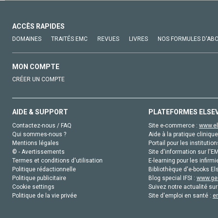
ACCÈS RAPIDES
DOMAINES
TRAITÉS EMC
REVUES
LIVRES
NOS FORMULES D'AB
MON COMPTE
CRÉER UN COMPTE
AIDE & SUPPORT
PLATEFORMES ELSE
Contactez-nous / FAQ
Site e-commerce :
www.el
Qui sommes-nous ?
Aide à la pratique clinique
Mentions légales
Portail pour les institution
© - Avertissements
Site d'information sur l'E
Termes et conditions d'utilisation
E-learning pour les infirmi
Politique rédactionnelle
Bibliothèque d'e-books Els
Politique publicitaire
Blog special IFSI :
www.gen
Cookie settings
Suivez notre actualité sur
Politique de la vie privée
Site d'emploi en santé :
e