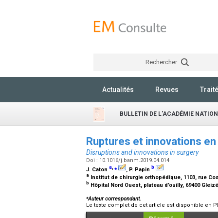
Rechercher
Actualités
Revues
Trait
BULLETIN DE L'ACADÉMIE NATIO
Ruptures et innovations en
Disruptions and innovations in surgery
Doi : 10.1016/j.banm.2019.04.014
a
,
⁎
b
J. Caton
, P. Papin
a
Institut de chirurgie orthopédique, 1103, rue Co
b
Hôpital Nord Ouest, plateau d’ouilly, 69400 Gleiz
⁎
Auteur correspondant.
Le texte complet de cet article est disponible en P