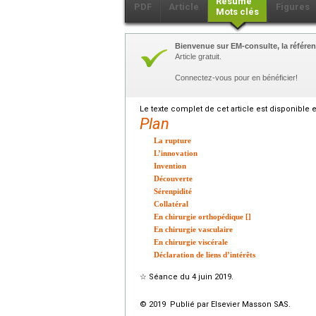
Résumé
PDF
Article
Figures
Mots clés
Bienvenue sur EM-consulte, la référen
Article gratuit.
Connectez-vous pour en bénéficier!
Le texte complet de cet article est disponible 
Plan
La rupture
L’innovation
Invention
Découverte
Sérenpidité
Collatéral
En chirurgie orthopédique [
]
En chirurgie vasculaire
En chirurgie viscérale
Déclaration de liens d’intérêts
☆
Séance du 4 juin 2019.
© 2019 Publié par Elsevier Masson SAS.