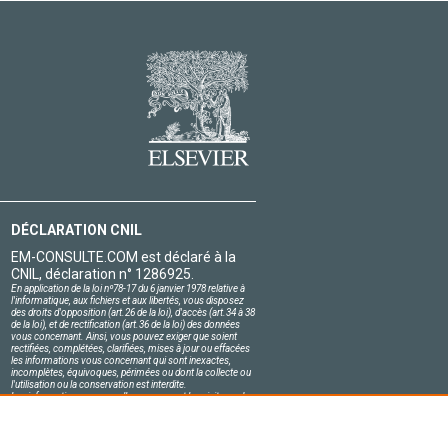
DÉCLARATION CNIL
EM-CONSULTE.COM est déclaré à la
CNIL, déclaration n° 1286925.
En application de la loi nº78-17 du 6 janvier 1978 relative à
l'informatique, aux fichiers et aux libertés, vous disposez
des droits d'opposition (art.26 de la loi), d'accès (art.34 à 38
de la loi), et de rectification (art.36 de la loi) des données
vous concernant. Ainsi, vous pouvez exiger que soient
rectifiées, complétées, clarifiées, mises à jour ou effacées
les informations vous concernant qui sont inexactes,
incomplètes, équivoques, périmées ou dont la collecte ou
l'utilisation ou la conservation est interdite.
Les informations personnelles concernant les visiteurs de
notre site, y compris leur identité, sont confidentielles.
Le responsable du site s'engage sur l'honneur à respecter
les conditions légales de confidentialité applicables en
France et à ne pas divulguer ces informations à des tiers.