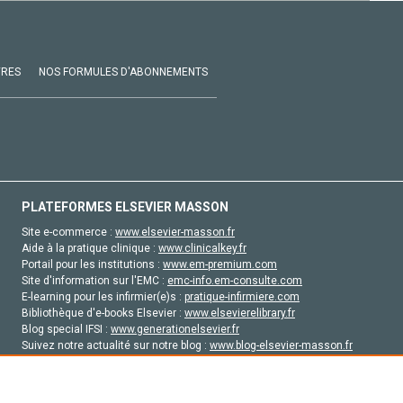
VRES
NOS FORMULES D'ABONNEMENTS
PLATEFORMES ELSEVIER MASSON
Site e-commerce :
www.elsevier-masson.fr
Aide à la pratique clinique :
www.clinicalkey.fr
Portail pour les institutions :
www.em-premium.com
Site d'information sur l'EMC :
emc-info.em-consulte.com
E-learning pour les infirmier(e)s :
pratique-infirmiere.com
Bibliothèque d'e-books Elsevier :
www.elsevierelibrary.fr
Blog special IFSI :
www.generationelsevier.fr
Suivez notre actualité sur notre blog :
www.blog-elsevier-masson.fr
Site d'emploi en santé :
emploisante.com