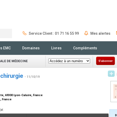
Service Client : 01 71 16 55 99
Mes alertes
Rechercher
és EMC
Domaines
Livres
Compléments
NALE DE MÉDECINE
S'abonner
 chirurgie
- 11/10/19
ste, 69300 Lyon-Caluire, France
é, France
DF.
B