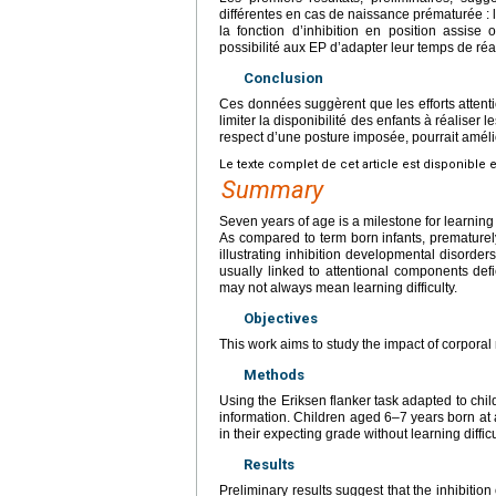
différentes en cas de naissance prématurée : l
la fonction d’inhibition en position assis
possibilité aux EP d’adapter leur temps de ré
Conclusion
Ces données suggèrent que les efforts attent
limiter la disponibilité des enfants à réaliser 
respect d’une posture imposée, pourrait améli
Le texte complet de cet article est disponible 
Summary
Seven years of age is a milestone for learning
As compared to term born infants, prematurely 
illustrating inhibition developmental disorders
usually linked to attentional components defi
may not always mean learning difficulty.
Objectives
This work aims to study the impact of corporal 
Methods
Using the Eriksen flanker task adapted to childr
information. Children aged 6–7 years born at
in their expecting grade without learning difficu
Results
Preliminary results suggest that the inhibition