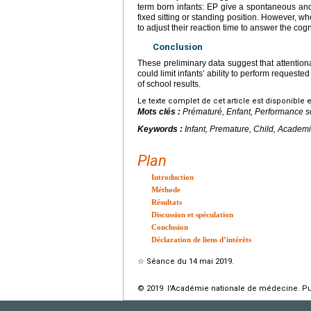
term born infants: EP give a spontaneous an
fixed sitting or standing position. However, w
to adjust their reaction time to answer the cogn
Conclusion
These preliminary data suggest that attentiona
could limit infants’ ability to perform request
of school results.
Le texte complet de cet article est disponible 
Mots clés :
Prématuré, Enfant, Performance sco
Keywords :
Infant, Premature, Child, Academic
Plan
Introduction
Méthode
Résultats
Discussion et spéculation
Conclusion
Déclaration de liens d’intérêts
☆
Séance du 14 mai 2019.
© 2019 l'Académie nationale de médecine. Publ