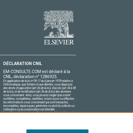
DÉCLARATION CNIL
EM-CONSULTE.COM est déclaré à la
CNIL, déclaration n° 1286925.
En application de la loi nº78-17 du 6 janvier 1978 relative à
l'informatique, aux fichiers et aux libertés, vous disposez
des droits d'opposition (art.26 de la loi), d'accès (art.34 à 38
de la loi), et de rectification (art.36 de la loi) des données
vous concernant. Ainsi, vous pouvez exiger que soient
rectifiées, complétées, clarifiées, mises à jour ou effacées
les informations vous concernant qui sont inexactes,
incomplètes, équivoques, périmées ou dont la collecte ou
l'utilisation ou la conservation est interdite.
Les informations personnelles concernant les visiteurs de
notre site, y compris leur identité, sont confidentielles.
Le responsable du site s'engage sur l'honneur à respecter
les conditions légales de confidentialité applicables en
France et à ne pas divulguer ces informations à des tiers.