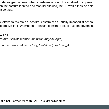
d stereotyped answer when interference control is enabled in imposed
hen the posture is freed and mobility allowed, the EP would then be able
itive task.
l efforts to maintain a postural constraint as usually imposed at school
ed cognitive task. Waiving this postural constraint could lead improvement
en PDF.
laire, Activité motrice, Inhibition (psychologie)
 performance, Motor activity, Inhibition (psychology)
ié par Elsevier Masson SAS. Tous droits réservés.