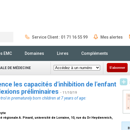
Service Client : 01 71 16 55 99
Mes alertes
Rechercher
és EMC
Domaines
Livres
Compléments
NALE DE MÉDECINE
S'abonner
ence les capacités d’inhibition de l’enfant
lexions préliminaires
- 11/10/19
trol in prematurely born children at 7 years of age:
eyte
 régionale A. Pinard, université de Lorraine, 10, rue du Dr Heydenreich,
B