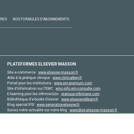
VRES
NOS FORMULES D'ABONNEMENTS
PLATEFORMES ELSEVIER MASSON
Site e-commerce :
www.elsevier-masson.fr
Aide à la pratique clinique :
www.clinicalkey.fr
Portail pour les institutions :
www.em-premium.com
Site d'information sur l'EMC :
emc-info.em-consulte.com
E-learning pour les infirmier(e)s :
pratique-infirmiere.com
Bibliothèque d'e-books Elsevier :
www.elsevierelibrary.fr
Blog special IFSI :
www.generationelsevier.fr
Suivez notre actualité sur notre blog :
www.blog-elsevier-masson.fr
Site d'emploi en santé :
emploisante.com