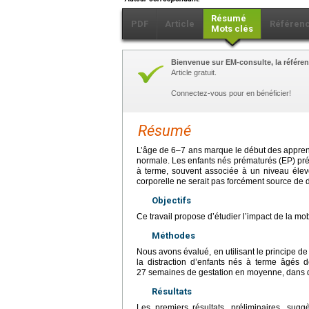
Résumé
PDF
Article
Référen
Mots clés
Bienvenue sur EM-consulte, la référen
Article gratuit.
Connectez-vous pour en bénéficier!
Résumé
L’âge de 6–7 ans marque le début des apprent
normale. Les enfants nés prématurés (EP) prés
à terme, souvent associée à un niveau élevé
corporelle ne serait pas forcément source de d
Objectifs
Ce travail propose d’étudier l’impact de la mobi
Méthodes
Nous avons évalué, en utilisant le principe de 
la distraction d’enfants nés à terme âgés
27 semaines de gestation en moyenne, dans de
Résultats
Les premiers résultats, préliminaires, sug