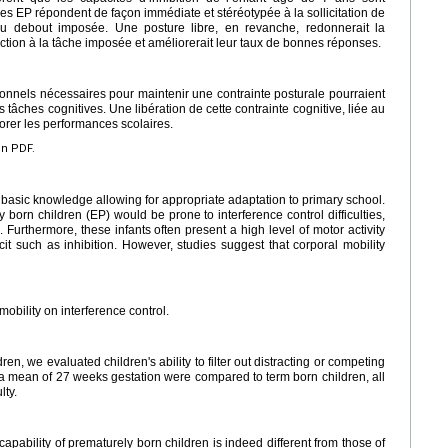
es EP répondent de façon immédiate et stéréotypée à la sollicitation de
e ou debout imposée. Une posture libre, en revanche, redonnerait la
action à la tâche imposée et améliorerait leur taux de bonnes réponses.
ionnels nécessaires pour maintenir une contrainte posturale pourraient
les tâches cognitives. Une libération de cette contrainte cognitive, liée au
orer les performances scolaires.
en PDF.
 basic knowledge allowing for appropriate adaptation to primary school.
born children (EP) would be prone to interference control difficulties,
. Furthermore, these infants often present a high level of motor activity
cit such as inhibition. However, studies suggest that corporal mobility
mobility on interference control.
en, we evaluated children's ability to filter out distracting or competing
 a mean of 27 weeks gestation were compared to term born children, all
lty.
 capability of prematurely born children is indeed different from those of