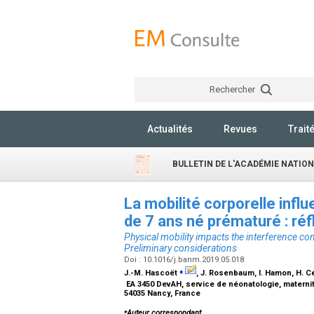
Rechercher
Actualités
Revues
Trait
BULLETIN DE L'ACADÉMIE NATIO
La mobilité corporelle influ
de 7 ans né prématuré : réf
Physical mobility impacts the interference con
Preliminary considerations
Doi : 10.1016/j.banm.2019.05.018
⁎
J.-M. Hascoët
, J. Rosenbaum, I. Hamon, H. C
EA 3450 DevAH, service de néonatologie, maternité
54035 Nancy, France
⁎
Auteur correspondant.