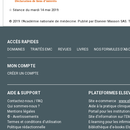
Déclaration de liens d’intérêts
☆
Séance du mardi 14 mai 2019.
© 2019 l'Académie nationale de médecine. Publié par Elsevier Masson SAS. To
ACCÈS RAPIDES
DOMAINES
TRAITÉS EMC
REVUES
LIVRES
NOS FORMULES D'AB
MON COMPTE
CRÉER UN COMPTE
AIDE & SUPPORT
PLATEFORMES ELSE
Contactez-nous / FAQ
Site e-commerce :
www.el
Qui sommes-nous ?
Aide à la pratique clinique
Mentions légales
Portail pour les institution
© - Avertissements
Site d'information sur l'E
Termes et conditions d'utilisation
E-learning pour les infirmi
Politique rédactionnelle
Bibliothèque d'e-books Els