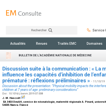
Rechercher
Service C
Rechercher
Actualités
Revues
Traités EMC
Domaines
BULLETIN DE L'ACADÉMIE NATIONALE DE MÉDECINE
Discussion suite à la communication : « La m
influence les capacités d’inhibition de l’enfa
prématuré : réflexions préliminaires »
- 11/10/19
Discussion about the presentation: “Physical mobility impacts the interfer
children at 7 years of age: preliminary considerations”
Doi : 10.1016/j.banm.2019.07.008
J.-M. Hascoët
EA 3450 DevAH, service de néonatologie, maternité régionale A. Pinard, universit
54035 Nancy, France