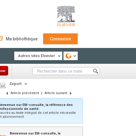
Ma bibliothèque
Connexion
Autres sites Elsevier
ner
Export
Article précédent
|
Article suivant
ienvenue sur EM-consulte, la référence des
rofessionnels de santé.
’accès au texte intégral de cet article nécessite
n abonnement.
Bienvenue sur EM-consulte, la