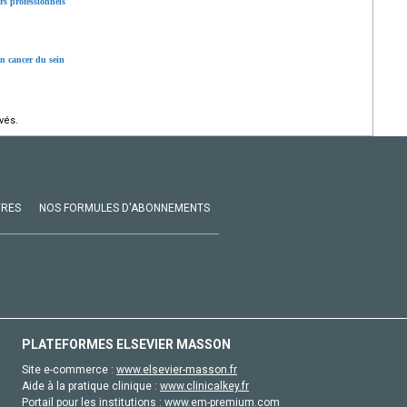
rs professionnels
un cancer du sein
vés.
VRES
NOS FORMULES D'ABONNEMENTS
PLATEFORMES ELSEVIER MASSON
Site e-commerce :
www.elsevier-masson.fr
Aide à la pratique clinique :
www.clinicalkey.fr
Portail pour les institutions :
www.em-premium.com