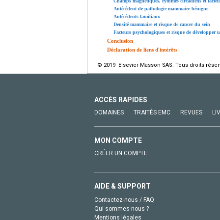
Champs magnétiques, rythmes circadiens et facteu
Antécédent de pathologie mammaire bénigne
Antécédents familiaux
Densité mammaire et risque de cancer du sein
Facteurs psychologiques et risque de développer 
Conclusion
Déclaration de liens d'intérêts
© 2019 Elsevier Masson SAS. Tous droits réser
ACCÈS RAPIDES
DOMAINES
TRAITÉS EMC
REVUES
LI
MON COMPTE
CRÉER UN COMPTE
AIDE & SUPPORT
Contactez-nous / FAQ
Qui sommes-nous ?
Mentions légales