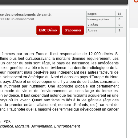
pages
18
ce des professionnels de santé.
nécessite un abonnement.
Iconographies
0
Vidéos
0
EMC Démo
S'abonner
Autres
1
 femmes par an en France. Il est responsable de 12 000 décès. Si
ythme plus lent qu'auparavant, la mortalité diminue régulièrement. Les
 un cancer du sein sont l'âge, le pays de naissance, les antécédents
ontexte génétique a été mis en évidence. La densité radiologique de la
r important mais peut-être pas indépendant des autres facteurs de
in s'observent en Amérique du Nord et dans les pays d'Europe du Nord
 les pays d'Asie et en développement. Il y a peu de certitudes concernant
 ou nutriment par nutriment. Une approche globale est certainement
s du mode de vie et de l'environnement au sens large du terme est
 en évidence. Il faut cependant noter que les migrants acquièrent en une
ys où ils vivent. Quant aux facteurs liés à la vie génitale (âge des
 du premier enfant, allaitement, nombre d'enfants, etc.), ce sont de
nent. Il faut noter que la majorité des femmes qui développent un cancer
en PDF.
cidence, Mortalité, Alimentation, Environnement