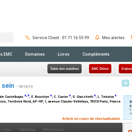
Service Client : 01 71 16 55 99
Mes alertes
Rechercher
és EMC
Domaines
Livres
Compléments
Table des matières
EMC Démo
S'abon
u sein
- 18/10/19
a
,
b
a
a
a
a
. de Castelbajac
, E. Bourstyn
, C. Cuvier
, S. Giacchetti
, L. Teixeira
is, Territoire Nord, AP-HP, 1, avenue Claude-Vellefaux, 75010 Paris, France
B
p
L
u
Article en cours de réactualisation
z-vous
Tableaux
Références