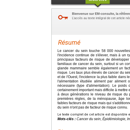
Bienvenue sur EM-consulte, la référen
L’accès au texte intégral de cet article 
Résumé
Le cancer du sein touche 58 000 nouvelles
l'incidence continue de s'élever, mais à un r
principaux facteurs de risque de développer
familiaux de cancer du sein, surtout si un c
glande mammaire semble également un facteu
risque. Les taux plus élevés de cancer du se
et de l'Ouest, l'incidence la plus faible dans
l'alimentation étudiée aliment par aliment
nécessaire (type d'alimentation). Le poid
certainement important mais difficile à mettre
à deux générations le niveau de risque du pa
premières règles, de la ménopause, âge lors
faibles facteurs de risque mais qui s'addition
du sein n'ont pas de facteur de risque connu.
Le texte complet de cet article est disponible 
Mots-clés :
Cancer du sein, Épidémiologie, In