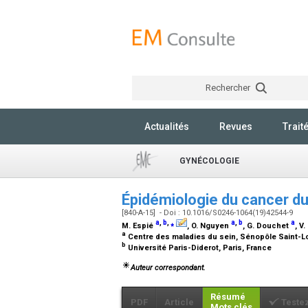
Rechercher
Actualités
Revues
Trait
GYNÉCOLOGIE
Épidémiologie du cancer d
[840-A-15] - Doi : 10.1016/S0246-1064(19)42544-9
a
,
b
,
⁎
a
,
b
a
M. Espié
, O. Nguyen
, G. Douchet
, V
a
Centre des maladies du sein, Sénopôle Saint-Lou
b
Université Paris-Diderot, Paris, France
Auteur correspondant.
Résumé
PDF
Article
Teste
Mots clés