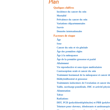
Plan
Quelques chiffres
Incidence du cancer du sein
Mortalité
Prévalence du cancer du sein
Variations départementales
Survie
Données internationales
Facteurs de risque
Âge
Sexe
Cancer du sein et vie génitale
Âge des premières règles
Âge à la ménopause
Âge de la première grossesse et parité
Allaitement
Vie reproductive et sous-types moléculaires
Contraception orale et cancer du sein
Traitement hormonal de la ménopause et cancer d
Diéthylstilbestrol et grossesse
Traitements inducteurs de l'ovulation et cancer du
Taille, surcharge pondérale, IMC et activité physi
Alimentation
Tabac
Radiations
DDT, PCB (polychlorobiphényles) et PBB (polyb
Teinture pour cheveux, déodorants et antitranspir