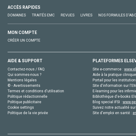
ACCÈS RAPIDES
DOMAINES
TRAITÉS EMC
REVUES
LIVRES
NOS FORMULES D'AB
MON COMPTE
CRÉER UN COMPTE
AIDE & SUPPORT
PLATEFORMES ELSE
Contactez-nous / FAQ
Site e-commerce :
www.el
Qui sommes-nous ?
Aide à la pratique clinique
Mentions légales
Portail pour les institution
© - Avertissements
Site d'information sur l'E
Termes et conditions d'utilisation
E-learning pour les infirmi
Politique rédactionnelle
Bibliothèque d'e-books Els
Politique publicitaire
Blog special IFSI :
www.gen
Cookie settings
Suivez notre actualité sur
Politique de la vie privée
Site d'emploi en santé :
e