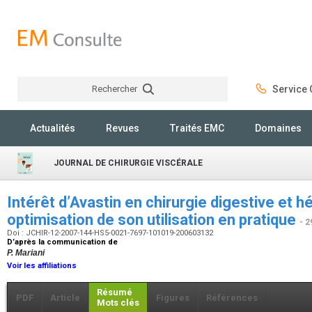
Rechercher
Service C
Rechercher
Actualités
Revues
Traités EMC
Domaines
JOURNAL DE CHIRURGIE VISCÉRALE
Intérêt d’Avastin en chirurgie digestive et hé
optimisation de son utilisation en pratique
- 2
Doi : JCHIR-12-2007-144-HS5-0021-7697-101019-200603132
D’après la communication de
P. Mariani
Voir les affiliations
Résumé
PDF
Article
Figures
Références
Mots clés