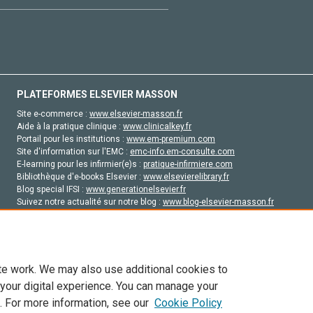
PLATEFORMES ELSEVIER MASSON
Site e-commerce :
www.elsevier-masson.fr
Aide à la pratique clinique :
www.clinicalkey.fr
Portail pour les institutions :
www.em-premium.com
Site d'information sur l'EMC :
emc-info.em-consulte.com
E-learning pour les infirmier(e)s :
pratique-infirmiere.com
Bibliothèque d'e-books Elsevier :
www.elsevierelibrary.fr
Blog special IFSI :
www.generationelsevier.fr
Suivez notre actualité sur notre blog :
www.blog-elsevier-masson.fr
Site d'emploi en santé :
emploisante.com
te work. We may also use additional cookies to
 your digital experience. You can manage your
. For more information, see our
Cookie Policy
vier, ses concédants de licence et ses contributeurs. Tout les droits sont réservés, y 