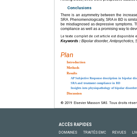
Conclusions
There is an asymmetry between the increase i
SRA. Phenomenologically, SRA in BD is simila
be misdiagnosed as depressive symptoms. The
compliance as well as a promising way to deve
Le texte complet de cet article est disponible 
Keywords :
Bipolar disorder, Antipsychotics, 
Plan
Introduction
Methods
Results
AP Subjective Response description in bipolar dis
SRA and treatment compliance in BD
Insights into physiopathology of bipolar disorde
Discussion
© 2019 Elsevier Masson SAS. Tous droits réser
ACCÈS RAPIDES
DOMAINES
TRAITÉS EMC
REVUES
LI