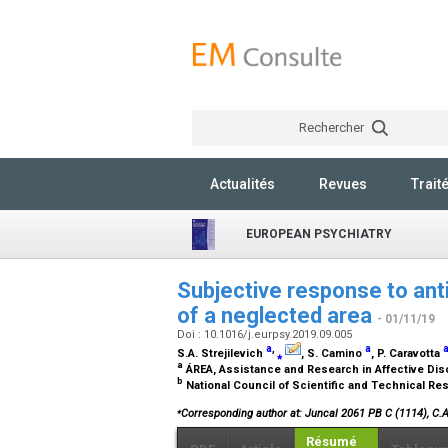
Rechercher
Actualités
Revues
Trait
EUROPEAN PSYCHIATRY
Subjective response to anti
of a neglected area
- 01/11/19
Doi : 10.1016/j.eurpsy.2019.09.005
a
,
a
S.A. Strejilevich
⁎
, S. Camino
, P. Caravotta
a
ÁREA, Assistance and Research in Affective Dis
b
National Council of Scientific and Technical Re
⁎
Corresponding author at: Juncal 2061 PB C (1114), C.
Résumé