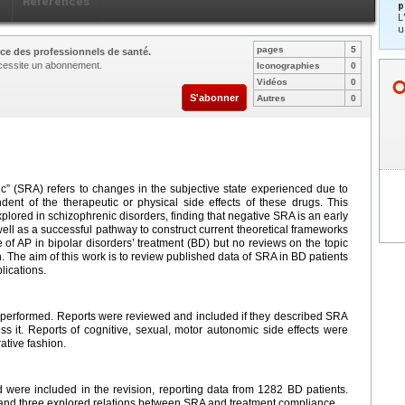
x
Références
p
L
u
pages
5
ce des professionnels de santé.
nécessite un abonnement.
Iconographies
0
Vidéos
0
S'abonner
Autres
0
ic” (SRA) refers to changes in the subjective state experienced due to
ndent of the therapeutic or physical side effects of these drugs. This
lored in schizophrenic disorders, finding that negative SRA is an early
ll as a successful pathway to construct current theoretical frameworks
 of AP in bipolar disorders’ treatment (BD) but no reviews on the topic
. The aim of this work is to review published data of SRA in BD patients
lications.
 performed. Reports were reviewed and included if they described SRA
s it. Reports of cognitive, sexual, motor autonomic side effects were
ative fashion.
and were included in the revision, reporting data from 1282 BD patients.
and three explored relations between SRA and treatment compliance.