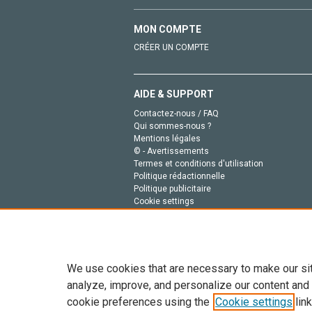
MON COMPTE
CRÉER UN COMPTE
AIDE & SUPPORT
Contactez-nous / FAQ
Qui sommes-nous ?
Mentions légales
© - Avertissements
Termes et conditions d'utilisation
Politique rédactionnelle
Politique publicitaire
Cookie settings
Politique de la vie privée
We use cookies that are necessary to make our si
analyze, improve, and personalize our content and
cookie preferences using the
Cookie settings
link
Tout le contenu de ce site: Copyright © 2026 Else