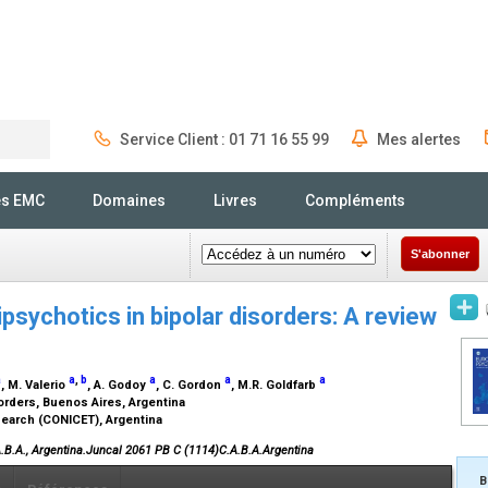
Service Client : 01 71 16 55 99
Mes alertes
Rechercher
és EMC
Domaines
Livres
Compléments
S'abonner
psychotics in bipolar disorders: A review
a
a
,
b
a
a
a
, M. Valerio
, A. Godoy
, C. Gordon
, M.R. Goldfarb
orders, Buenos Aires, Argentina
search (CONICET), Argentina
A.B.A., Argentina.Juncal 2061 PB C (1114)C.A.B.A.Argentina
B