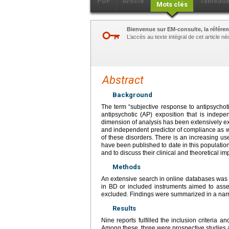
PDF
Article
Tableau
Mots clés
Bienvenue sur EM-consulte, la référen
L’accès au texte intégral de cet article 
Abstract
Background
The term “subjective response to antipsychot
antipsychotic (AP) exposition that is indepe
dimension of analysis has been extensively exp
and independent predictor of compliance as we
of these disorders. There is an increasing use
have been published to date in this population
and to discuss their clinical and theoretical imp
Methods
An extensive search in online databases was
in BD or included instruments aimed to asses
excluded. Findings were summarized in a narr
Results
Nine reports fulfilled the inclusion criteria 
Among these, three were prospective studies 