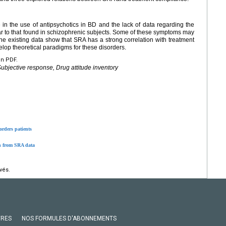
n the use of antipsychotics in BD and the lack of data regarding the
r to that found in schizophrenic subjects. Some of these symptoms may
 existing data show that SRA has a strong correlation with treatment
lop theoretical paradigms for these disorders.
en PDF.
Subjective response, Drug attitude inventory
orders patients
rs from SRA data
vés.
VRES
NOS FORMULES D'ABONNEMENTS