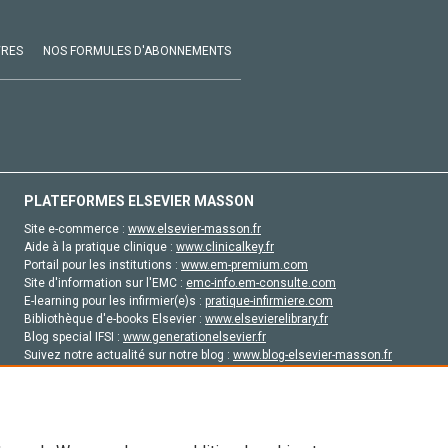
VRES
NOS FORMULES D'ABONNEMENTS
PLATEFORMES ELSEVIER MASSON
Site e-commerce :
www.elsevier-masson.fr
Aide à la pratique clinique :
www.clinicalkey.fr
Portail pour les institutions :
www.em-premium.com
Site d'information sur l'EMC :
emc-info.em-consulte.com
E-learning pour les infirmier(e)s :
pratique-infirmiere.com
Bibliothèque d'e-books Elsevier :
www.elsevierelibrary.fr
Blog special IFSI :
www.generationelsevier.fr
Suivez notre actualité sur notre blog :
www.blog-elsevier-masson.fr
Site d'emploi en santé :
emploisante.com