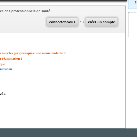
p
ce des professionnels de santé.
connectez-vous
ou
créez un compte
s muscles périphériques: une même maladie ?
n réanimation ?
ique
animation
vés.