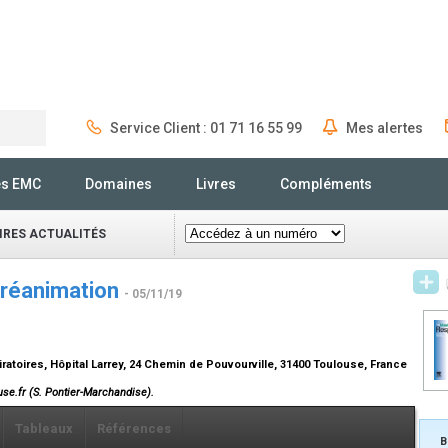
Service Client : 01 71 16 55 99
Mes alertes
Rechercher
és EMC
Domaines
Livres
Compléments
IRES ACTUALITÉS
 réanimation
- 05/11/19
atoires, Hôpital Larrey, 24 Chemin de Pouvourville, 31400 Toulouse, France
use.fr (S. Pontier-Marchandise).
Tableaux
Références
B