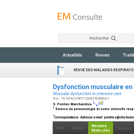
Rechercher
Actualités
Revues
Trait
REVUE DES MALADIES RESPIRATO
Dysfonction musculaire en
Muscular dysfunction in intensive care
Doi : 10.1016/S1877-1203(19)30052-7
1
,
S. Pontier-Marchandise
⁎
1
Service de pneumologie et soins intensifs respir
*
Correspondance.
Adresse e-mail
: pontier.s@chu-toulo
Résumé
PDF
Article
Figures
Mots clés