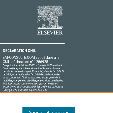
DÉCLARATION CNIL
EM-CONSULTE.COM est déclaré à la
CNIL, déclaration n° 1286925.
En application de la loi nº78-17 du 6 janvier 1978 relative à
l'informatique, aux fichiers et aux libertés, vous disposez
des droits d'opposition (art.26 de la loi), d'accès (art.34 à 38
de la loi), et de rectification (art.36 de la loi) des données
vous concernant. Ainsi, vous pouvez exiger que soient
rectifiées, complétées, clarifiées, mises à jour ou effacées
les informations vous concernant qui sont inexactes,
incomplètes, équivoques, périmées ou dont la collecte ou
l'utilisation ou la conservation est interdite.
Les informations personnelles concernant les visiteurs de
notre site, y compris leur identité, sont confidentielles.
Le responsable du site s'engage sur l'honneur à respecter
les conditions légales de confidentialité applicables en
France et à ne pas divulguer ces informations à des tiers.
Accept all cookies