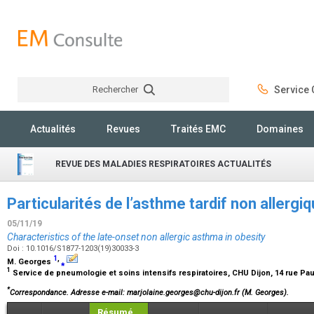
Rechercher
Service C
Rechercher
Actualités
Revues
Traités EMC
Domaines
REVUE DES MALADIES RESPIRATOIRES ACTUALITÉS
Particularités de l’asthme tardif non allerg
05/11/19
Characteristics of the late-onset non allergic asthma in obesity
Doi : 10.1016/S1877-1203(19)30033-3
1
,
M. Georges
⁎
1
Service de pneumologie et soins intensifs respiratoires, CHU Dijon, 14 rue Paul
*
Correspondance.
Adresse e-mail
: marjolaine.georges@chu-dijon.fr (M. Georges).
Résumé