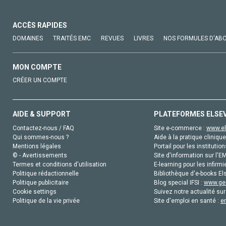
ACCÈS RAPIDES
DOMAINES
TRAITÉS EMC
REVUES
LIVRES
NOS FORMULES D'AB
MON COMPTE
CRÉER UN COMPTE
AIDE & SUPPORT
PLATEFORMES ELSE
Contactez-nous / FAQ
Site e-commerce :
www.el
Qui sommes-nous ?
Aide à la pratique clinique
Mentions légales
Portail pour les institution
© - Avertissements
Site d'information sur l'E
Termes et conditions d'utilisation
E-learning pour les infirmi
Politique rédactionnelle
Bibliothèque d'e-books Els
Politique publicitaire
Blog special IFSI :
www.gen
Cookie settings
Suivez notre actualité sur
Politique de la vie privée
Site d'emploi en santé :
e