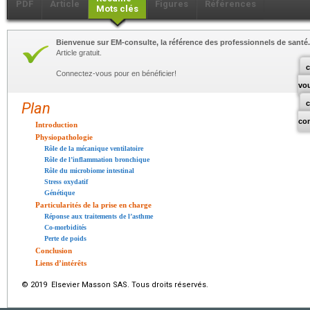
PDF
Article
Figures
Références
Mots clés
Bienvenue sur EM-consulte, la référence des professionnels de santé.
Article gratuit.
c
Connectez-vous pour en bénéficier!
vo
Plan
co
Introduction
Physiopathologie
Rôle de la mécanique ventilatoire
Rôle de l’inflammation bronchique
Rôle du microbiome intestinal
Stress oxydatif
Génétique
Particularités de la prise en charge
Réponse aux traitements de l’asthme
Co-morbidités
Perte de poids
Conclusion
Liens d’intérêts
© 2019 Elsevier Masson SAS. Tous droits réservés.