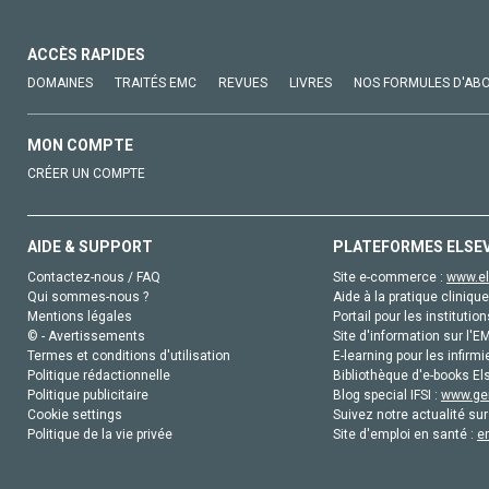
ACCÈS RAPIDES
DOMAINES
TRAITÉS EMC
REVUES
LIVRES
NOS FORMULES D'AB
MON COMPTE
CRÉER UN COMPTE
AIDE & SUPPORT
PLATEFORMES ELSE
Contactez-nous / FAQ
Site e-commerce :
www.el
Qui sommes-nous ?
Aide à la pratique clinique
Mentions légales
Portail pour les institution
© - Avertissements
Site d'information sur l'E
Termes et conditions d'utilisation
E-learning pour les infirmi
Politique rédactionnelle
Bibliothèque d'e-books Els
Politique publicitaire
Blog special IFSI :
www.gen
Cookie settings
Suivez notre actualité sur
Politique de la vie privée
Site d'emploi en santé :
e