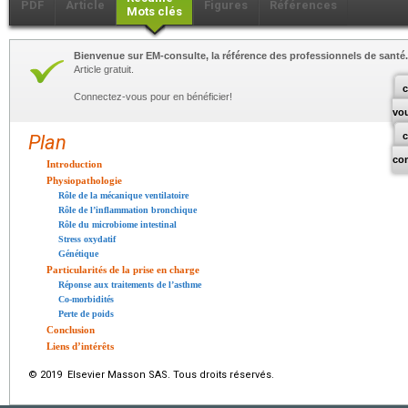
PDF
Article
Figures
Références
Mots clés
Bienvenue sur EM-consulte, la référence des professionnels de santé.
Article gratuit.
c
Connectez-vous pour en bénéficier!
vo
Plan
co
Introduction
Physiopathologie
Rôle de la mécanique ventilatoire
Rôle de l’inflammation bronchique
Rôle du microbiome intestinal
Stress oxydatif
Génétique
Particularités de la prise en charge
Réponse aux traitements de l’asthme
Co-morbidités
Perte de poids
Conclusion
Liens d’intérêts
© 2019 Elsevier Masson SAS. Tous droits réservés.