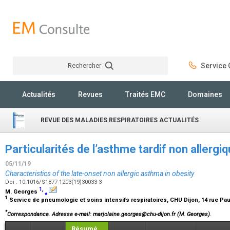
Rechercher
Service C
Rechercher
Actualités
Revues
Traités EMC
Domaines
REVUE DES MALADIES RESPIRATOIRES ACTUALITÉS
Particularités de l’asthme tardif non allerg
05/11/19
Characteristics of the late-onset non allergic asthma in obesity
Doi : 10.1016/S1877-1203(19)30033-3
1
,
M. Georges
⁎
1
Service de pneumologie et soins intensifs respiratoires, CHU Dijon, 14 rue Paul
*
Correspondance.
Adresse e-mail
: marjolaine.georges@chu-dijon.fr (M. Georges).
Résumé