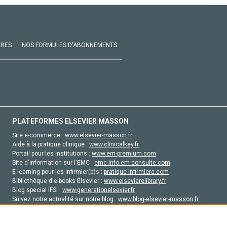
VRES
NOS FORMULES D'ABONNEMENTS
PLATEFORMES ELSEVIER MASSON
Site e-commerce :
www.elsevier-masson.fr
Aide à la pratique clinique :
www.clinicalkey.fr
Portail pour les institutions :
www.em-premium.com
Site d'information sur l'EMC :
emc-info.em-consulte.com
E-learning pour les infirmier(e)s :
pratique-infirmiere.com
Bibliothèque d'e-books Elsevier :
www.elsevierelibrary.fr
Blog special IFSI :
www.generationelsevier.fr
Suivez notre actualité sur notre blog :
www.blog-elsevier-masson.fr
Site d'emploi en santé :
emploisante.com