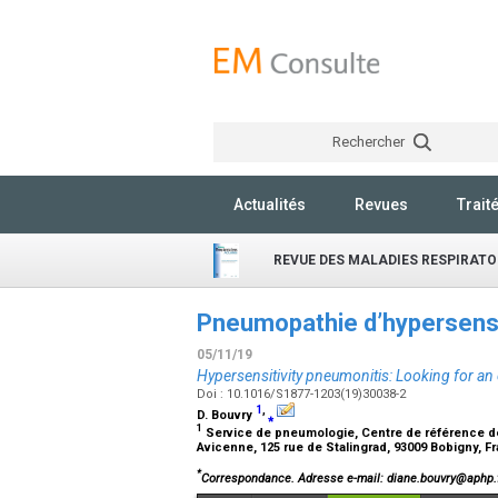
Rechercher
Actualités
Revues
Trait
REVUE DES MALADIES RESPIRATO
Pneumopathie d’hypersensib
05/11/19
Hypersensitivity pneumonitis: Looking for an
Doi : 10.1016/S1877-1203(19)30038-2
1
,
D. Bouvry
⁎
1
Service de pneumologie, Centre de référence des 
Avicenne, 125 rue de Stalingrad, 93009 Bobigny, 
*
Correspondance.
Adresse e-mail
: diane.bouvry@aphp.f