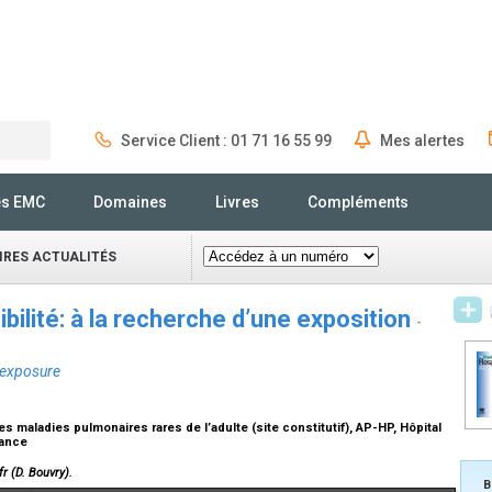
Service Client : 01 71 16 55 99
Mes alertes
Rechercher
és EMC
Domaines
Livres
Compléments
IRES ACTUALITÉS
ilité: à la recherche d’une exposition
-
 exposure
maladies pulmonaires rares de l’adulte (site constitutif), AP-HP, Hôpital
France
r (D. Bouvry).
B