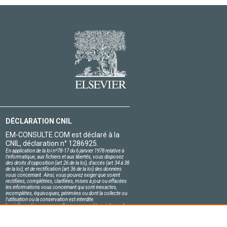
DÉCLARATION CNIL
EM-CONSULTE.COM est déclaré à la
CNIL, déclaration n° 1286925.
En application de la loi nº78-17 du 6 janvier 1978 relative à
l'informatique, aux fichiers et aux libertés, vous disposez
des droits d'opposition (art.26 de la loi), d'accès (art.34 à 38
de la loi), et de rectification (art.36 de la loi) des données
vous concernant. Ainsi, vous pouvez exiger que soient
rectifiées, complétées, clarifiées, mises à jour ou effacées
les informations vous concernant qui sont inexactes,
incomplètes, équivoques, périmées ou dont la collecte ou
l'utilisation ou la conservation est interdite.
Les informations personnelles concernant les visiteurs de
notre site, y compris leur identité, sont confidentielles.
Le responsable du site s'engage sur l'honneur à respecter
les conditions légales de confidentialité applicables en