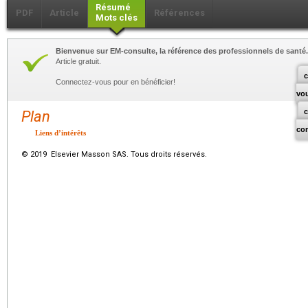
Résumé
PDF
Article
Références
Mots clés
Bienvenue sur EM-consulte, la référence des professionnels de santé.
Article gratuit.
c
Connectez-vous pour en bénéficier!
vo
Plan
co
Liens d’intérêts
© 2019 Elsevier Masson SAS. Tous droits réservés.