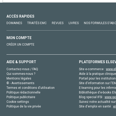
ACCÈS RAPIDES
DOMAINES
TRAITÉS EMC
REVUES
LIVRES
NOS FORMULES D'AB
MON COMPTE
CRÉER UN COMPTE
AIDE & SUPPORT
PLATEFORMES ELSE
Contactez-nous / FAQ
Site e-commerce :
www.el
Qui sommes-nous ?
Aide à la pratique clinique
Mentions légales
Portail pour les institution
© - Avertissements
Site d'information sur l'E
Termes et conditions d'utilisation
E-learning pour les infirmi
Politique rédactionnelle
Bibliothèque d'e-books Els
Politique publicitaire
Blog special IFSI :
www.gen
Cookie settings
Suivez notre actualité sur
Politique de la vie privée
Site d'emploi en santé :
e