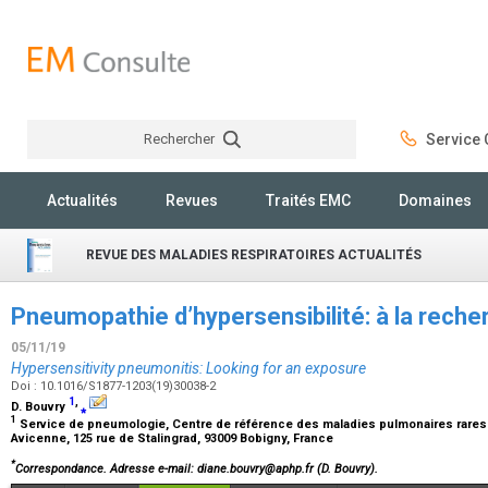
Rechercher
Service C
Rechercher
Actualités
Revues
Traités EMC
Domaines
REVUE DES MALADIES RESPIRATOIRES ACTUALITÉS
Pneumopathie d’hypersensibilité: à la reche
05/11/19
Hypersensitivity pneumonitis: Looking for an exposure
Doi : 10.1016/S1877-1203(19)30038-2
1
,
D. Bouvry
⁎
1
Service de pneumologie, Centre de référence des maladies pulmonaires rares de 
Avicenne, 125 rue de Stalingrad, 93009 Bobigny, France
*
Correspondance.
Adresse e-mail
: diane.bouvry@aphp.fr (D. Bouvry).