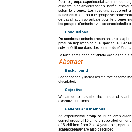
Pour le groupe expérimental comme pour le grou
et de troubles anxieux sont plus fréquents que 
selon le groupe. Les résultats suggèrent u
traitement visuel pour le groupe scaphocéphal
de travail auditivo-verbale pour le groupe t
les groupes d’enfants avec scaphocéphalie p
Conclusions
De nombreux enfants présentant une scaphoc
profil neuropsychologique spécifique. L’ense
suivi spécifique dans des centres de référence
Le texte complet de cet article est disponible 
Abstract
Background
Scaphocephaly increases the rate of some modi
elucidated.
Objective
We aimed to describe the impact of scaphoc
executive functions.
Patients and methods
An experimental group of 19 children older
control group of 10 children operated on for t
of 6 children from 2 to 4 years old, operat
scaphocephaly are also described.