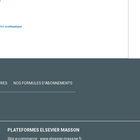
e
uivi systématique
VRES
NOS FORMULES D'ABONNEMENTS
PLATEFORMES ELSEVIER MASSON
Site e-commerce :
www.elsevier-masson.fr