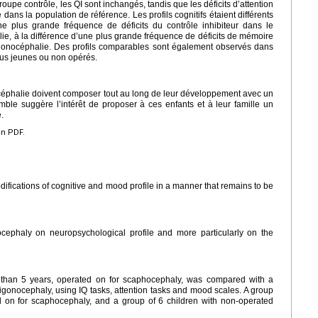
pe contrôle, les QI sont inchangés, tandis que les déficits d’attention
dans la population de référence. Les profils cognitifs étaient différents
ne plus grande fréquence de déficits du contrôle inhibiteur dans le
ie, à la différence d’une plus grande fréquence de déficits de mémoire
rigonocéphalie. Des profils comparables sont également observés dans
lus jeunes ou non opérés.
éphalie doivent composer tout au long de leur développement avec un
mble suggère l’intérêt de proposer à ces enfants et à leur famille un
.
en PDF.
fications of cognitive and mood profile in a manner that remains to be
ephaly on neuropsychological profile and more particularly on the
 than 5 years, operated on for scaphocephaly, was compared with a
rigonocephaly, using IQ tasks, attention tasks and mood scales. A group
ed on for scaphocephaly, and a group of 6 children with non-operated