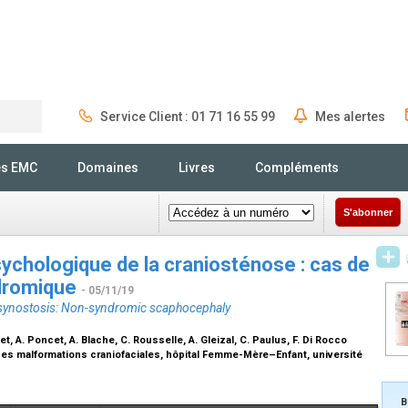
Service Client : 01 71 16 55 99
Mes alertes
Rechercher
és EMC
Domaines
Livres
Compléments
S'abonner
chologique de la craniosténose : cas de
ndromique
- 05/11/19
synostosis: Non-syndromic scaphocephaly
let, A. Poncet, A. Blache, C. Rousselle, A. Gleizal, C. Paulus, F. Di Rocco
des malformations craniofaciales, hôpital Femme-Mère–Enfant, université
B