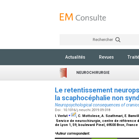
Rechercher
Actualités
Revues
Trait
NEUROCHIRURGIE
Le retentissement neuropsy
la scaphocéphalie non sy
Neuropsychological consequences of cranio
Doi : 10.1016/j.neuchi.2019.09.018
⁎
I. Verlut
, C. Mottolese, A. Szathmari, E. Banvil
Service de neurochirurgie, centre de référence 
de Lyon 1, 59, boulevard Pinel, 69500 Bron, France
⁎
Auteur correspondant.