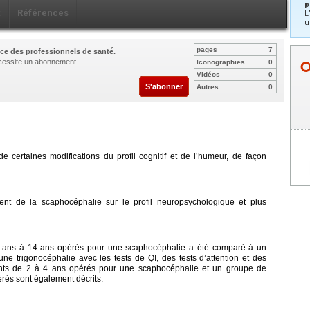
p
x
Références
L
u
pages
7
ce des professionnels de santé.
nécessite un abonnement.
Iconographies
0
Vidéos
0
S'abonner
Autres
0
certaines modifications du profil cognitif et de l’humeur, de façon
ement de la scaphocéphalie sur le profil neuropsychologique et plus
5 ans à 14 ans opérés pour une scaphocéphalie a été comparé à un
e trigonocéphalie avec les tests de QI, des tests d’attention et des
ants de 2 à 4 ans opérés pour une scaphocéphalie et un groupe de
rés sont également décrits.