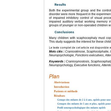
Results
Both the experimental group and the contro
disorder were more frequent in the experimenta
of impaired inhibitory control of visual pro
impaired auditory verbal working memory in
groups of younger or non-operated children w
Conclusions
Many children with scaphocephaly must cope
This study suggests the interest for these child
Le texte complet de cet article est disponible 
Mots clés :
Craniosténose, Scaphocéphalie, C
Neuropsychologie, Fonctions exécutives, Attent
Keywords :
Craniosynostosis, Scaphocephaly,
Neuropsychology, Executive functions, Attentio
Plan
Abréviations
Introduction
Patients et méthode
Résultats
Groupe des enfants de 2 à 4 ans, opérés pour une
Groupes des enfants de 5 ans et plus, opérés pou
Profil neuropsychologique des enfants opérés