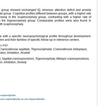
l group showed unchanged IQ, whereas attention deficit and anxiety
l group. Cognitive profiles differed between groups, with a higher rate
cessing in the scaphocephaly group, contrasting with a higher rate of
 the trigonocephaly group. Comparable profiles were also found in
ith scaphocephaly.
 with a specific neuropsychological profile throughout development.
ren and their families of specific follow-up in reference centers.
en PDF.
raniosténose sagittale, Trigonocéphalie, Craniosténose métopique,
ion, Inhibition, Anxiété
 Sagittal craniosynostosis, Trigonocephaly, Metopic craniosynostosis,
n, Inhibition, Anxiety
 scaphocéphalie
r une scaphocéphalie ou une trigonocéphalie