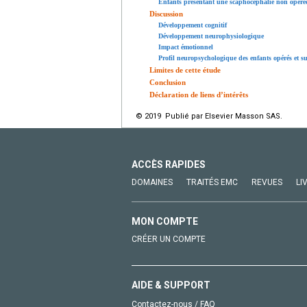
Enfants présentant une scaphocéphalie non opéré
Discussion
Développement cognitif
Développement neurophysiologique
Impact émotionnel
Profil neuropsychologique des enfants opérés et s
Limites de cette étude
Conclusion
Déclaration de liens d’intérêts
© 2019 Publié par Elsevier Masson SAS.
ACCÈS RAPIDES
DOMAINES
TRAITÉS EMC
REVUES
LI
MON COMPTE
CRÉER UN COMPTE
AIDE & SUPPORT
Contactez-nous / FAQ