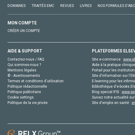
DOMAINES
TRAITÉS EMC
REVUES
LIVRES
NOS FORMULES D'AB
MON COMPTE
CRÉER UN COMPTE
AIDE & SUPPORT
PLATEFORMES ELSE
Contactez-nous / FAQ
Site e-commerce :
www.el
Qui sommes-nous ?
Aide à la pratique clinique
Mentions légales
Portail pour les institution
© - Avertissements
Site d'information sur l'E
Termes et conditions d'utilisation
E-learning pour les infirmi
Politique rédactionnelle
Bibliothèque d'e-books Els
Politique publicitaire
Blog special IFSI :
www.gen
Cookie settings
Suivez notre actualité sur
Politique de la vie privée
Site d'emploi en santé :
e