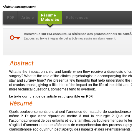
⁎
Auteur correspondant.
Résumé
PDF
Article
Références
Mots clés
Bienvenue sur EM-consulte, la référence des professionnels de santé.
L’accès au texte intégral de cet article nécessite un abonnement.
Abstract
What is the impact on child and family when they receive a diagnosis of cr
surgery? What is the role of the clinical psychologist in accompanying the chi
stay and surgery time? We present a few thoughts that help understand the 
of craniostenosis, giving a little hint of the impact on the life of the child a
more technical questions, sometimes tend to overlook.
Le texte complet de cet article est disponible en PDF.
Résumé
Quels bouleversements entraînent l’annonce de maladie de craniosténose ch
même ? Et que vient réparer ou mettre à mal la chirurgie ? Quel est 
l’accompagnement de ces enfants et leurs familles, particulièrement sur le temp
s’agit ici d’amener quelques éléments de compréhension des processus psy
craniosténose et d’ouvrir un petit aperçu des impacts et des retentissements s