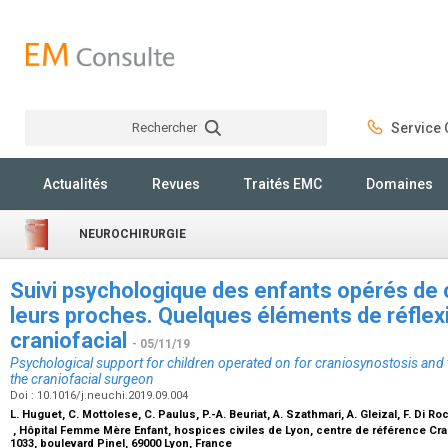
Rechercher
Service C
Rechercher
Actualités
Revues
Traités EMC
Domaines
NEUROCHIRURGIE
Suivi psychologique des enfants opérés de 
leurs proches. Quelques éléments de réflexi
craniofacial
- 05/11/19
Psychological support for children operated on for craniosynostosis and 
the craniofacial surgeon
Doi : 10.1016/j.neuchi.2019.09.004
L. Huguet, C. Mottolese, C. Paulus, P.-A. Beuriat, A. Szathmari, A. Gleizal, F. Di R
, Hôpital Femme Mère Enfant, hospices civiles de Lyon, centre de référence Cra
1033, boulevard Pinel, 69000 Lyon, France