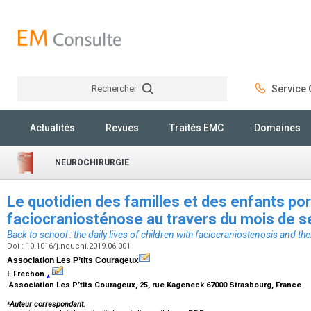
Rechercher
Service C
Rechercher
Actualités
Revues
Traités EMC
Domaines
NEUROCHIRURGIE
Le quotidien des familles et des enfants po
faciocraniosténose au travers du mois de
Back to school : the daily lives of children with faciocraniostenosis and the
Doi : 10.1016/j.neuchi.2019.06.001
Association Les P’tits Courageux
I. Frechon
⁎
Association Les P’tits Courageux, 25, rue Kageneck 67000 Strasbourg, France
⁎
Auteur correspondant.