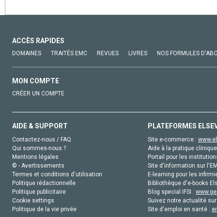
ACCÈS RAPIDES
DOMAINES
TRAITÉS EMC
REVUES
LIVRES
NOS FORMULES D'AB
MON COMPTE
CRÉER UN COMPTE
AIDE & SUPPORT
PLATEFORMES ELSE
Contactez-nous / FAQ
Site e-commerce :
www.el
Qui sommes-nous ?
Aide à la pratique clinique
Mentions légales
Portail pour les institution
© - Avertissements
Site d'information sur l'E
Termes et conditions d'utilisation
E-learning pour les infirmi
Politique rédactionnelle
Bibliothèque d'e-books Els
Politique publicitaire
Blog special IFSI :
www.gen
Cookie settings
Suivez notre actualité sur
Politique de la vie privée
Site d'emploi en santé :
e