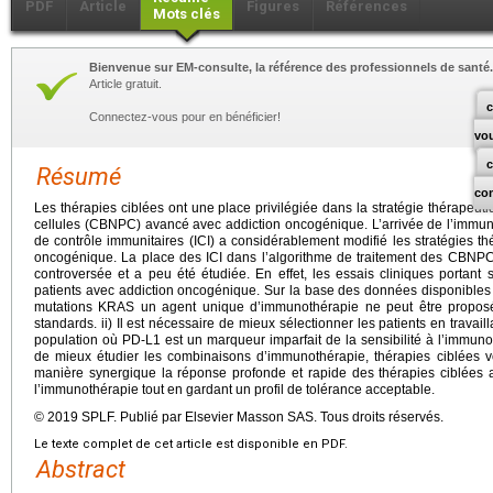
PDF
Article
Figures
Références
Mots clés
Bienvenue sur EM-consulte, la référence des professionnels de santé.
Article gratuit.
c
Connectez-vous pour en bénéficier!
vo
Résumé
co
Les thérapies ciblées ont une place privilégiée dans la stratégie thérapeu
cellules (CBNPC) avancé avec addiction oncogénique. L’arrivée de l’immuno
de contrôle immunitaires (ICI) a considérablement modifié les stratégies
oncogénique. La place des ICI dans l’algorithme de traitement des CBNPC
controversée et a peu été étudiée. En effet, les essais cliniques portant 
patients avec addiction oncogénique. Sur la base des données disponibles
mutations KRAS un agent unique d’immunothérapie ne peut être proposé
standards. ii) Il est nécessaire de mieux sélectionner les patients en trava
population où PD-L1 est un marqueur imparfait de la sensibilité à l’immunot
de mieux étudier les combinaisons d’immunothérapie, thérapies ciblées v
manière synergique la réponse profonde et rapide des thérapies ciblées a
l’immunothérapie tout en gardant un profil de tolérance acceptable.
© 2019 SPLF. Publié par Elsevier Masson SAS. Tous droits réservés.
Le texte complet de cet article est disponible en PDF.
Abstract