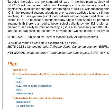
Targeted therapies are the standard of care in the treatment strategy 
(NSCLC) with oncogenic addiction. Emergence of immunotherapy with im
significantly modified the therapeutic strategies of NSCLC without oncogenic
ICI in the treatment strategy algorithm of oncogenic-addicted tumors still rema
involving ICI have generally excluded patients with oncogenic addiction. Bas
except for KRAS mutations, immunotherapy single agent should be proposed 
treatments ii) there is a need to better select patients by identifying bio
marker of sensitivity to immunotherapy, iii) it is also necessary to better 
targeted therapies or chemotherapy, provided that we can manage toxicity an
© 2019 SPLF. Published by Elsevier Masson SAS. All rights reserved.
Le texte complet de cet article est disponible en PDF.
MOTS CLÉS :
Immunothérapie, Thérapie ciblée, Cancer du poumon, EGFR,
KEYWORDS :
Immunotherapy, Targeted therapy, Lung cancer, EGFR, ALK,
Plan
Introduction
Activité anti-tumorale des ICI en monothérapie en fonction du type d’altération m
KRAS
EGFR
ALK, ROS et autres translocations
BRAF
Altérations MET
Optimisation des stratégies et des séquences
Biomarqueurs
Les combinaisons