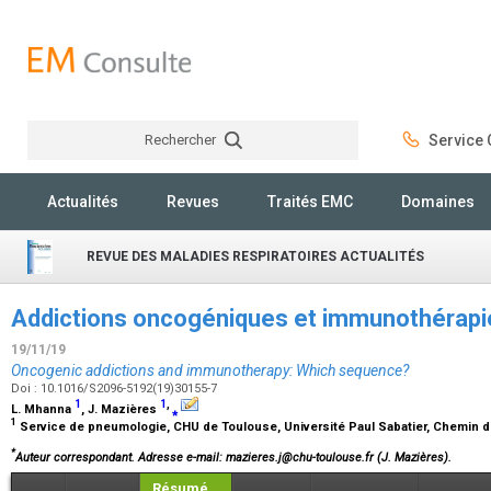
Rechercher
Service C
Rechercher
Actualités
Revues
Traités EMC
Domaines
REVUE DES MALADIES RESPIRATOIRES ACTUALITÉS
Addictions oncogéniques et immunothérapi
19/11/19
Oncogenic addictions and immunotherapy: Which sequence?
Doi : 10.1016/S2096-5192(19)30155-7
1
1
,
L. Mhanna
, J. Mazières
⁎
1
Service de pneumologie, CHU de Toulouse, Université Paul Sabatier, Chemin d
*
Auteur correspondant.
Adresse e-mail
: mazieres.j@chu-toulouse.fr (J. Mazières).
Résumé