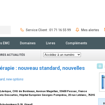
Service Client : 01 71 16 55 99
Mes alertes
Rechercher
és EMC
Domaines
Livres
Compléments
IRES ACTUALITÉS
rapie : nouveau standard, nouvelles
ard, new options
t-Lévêque, CHU de Bordeaux, Avenue Magellan, 33600 Pessac, France
aris Descartes, Hôpital Européen Georges Pompidou, 20 rue Leblanc, 75015
B
@chu-bordeaux.fr (N. Giraud).