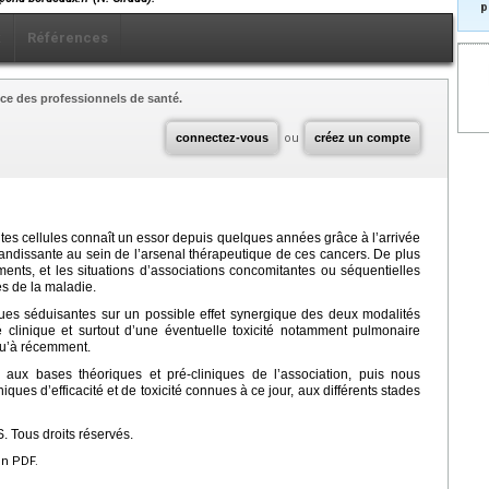
p
x
Références
ce des professionnels de santé.
connectez-vous
ou
créez un compte
tes cellules connaît un essor depuis quelques années grâce à l’arrivée
ndissante au sein de l’arsenal thérapeutique de ces cancers. De plus
ments, et les situations d’associations concomitantes ou séquentielles
es de la maladie.
ues séduisantes sur un possible effet synergique des deux modalités
té clinique et surtout d’une éventuelle toxicité notamment pulmonaire
qu’à récemment.
aux bases théoriques et pré-cliniques de l’association, puis nous
es d’efficacité et de toxicité connues à ce jour, aux différents stades
 Tous droits réservés.
en PDF.