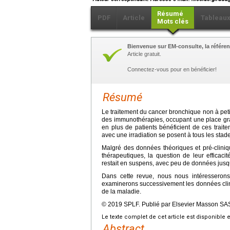
Résumé
PDF
Article
Tableau
Mots clés
Bienvenue sur EM-consulte, la référen
Article gratuit.
Connectez-vous pour en bénéficier!
Résumé
Le traitement du cancer bronchique non à peti
des immunothérapies, occupant une place gra
en plus de patients bénéficient de ces traite
avec une irradiation se posent à tous les stad
Malgré des données théoriques et pré-cliniq
thérapeutiques, la question de leur efficaci
restait en suspens, avec peu de données jus
Dans cette revue, nous nous intéresserons 
examinerons successivement les données cliniqu
de la maladie.
© 2019 SPLF. Publié par Elsevier Masson SAS.
Le texte complet de cet article est disponible 
Abstract