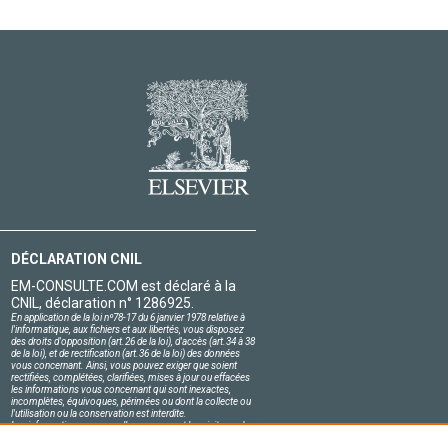
DÉCLARATION CNIL
EM-CONSULTE.COM est déclaré à la
CNIL, déclaration n° 1286925.
En application de la loi nº78-17 du 6 janvier 1978 relative à
l'informatique, aux fichiers et aux libertés, vous disposez
des droits d'opposition (art.26 de la loi), d'accès (art.34 à 38
de la loi), et de rectification (art.36 de la loi) des données
vous concernant. Ainsi, vous pouvez exiger que soient
rectifiées, complétées, clarifiées, mises à jour ou effacées
les informations vous concernant qui sont inexactes,
incomplètes, équivoques, périmées ou dont la collecte ou
l'utilisation ou la conservation est interdite.
Les informations personnelles concernant les visiteurs de
notre site, y compris leur identité, sont confidentielles.