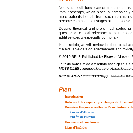
Non-small cell lung cancer treatment has
immunotherapy, which place is increasingly
more patients benefit from such treatments
become common at all stages of the disease.
Despite theorical and pre-clinical seducing 
question of clinical relevance remained ope
additive toxicity especially pulmonary.
In this article, we will review the theoretical 
the available data on effectiveness and toxicity,
© 2019 SPLF. Published by Elsevier Masson SA
Le texte complet de cet article est disponible 
MOTS CLÉS :
Immunothérapie, Radiothérapie,
KEYWORDS :
Immunotherapy, Radiation thera
Plan
Introduction
Rationnel théorique et pré-clinique de l’associa
Données cliniques actuelles de l’association ra
Données d’efficacité
Données de tolérance
Discussion et conclusion
Liens d’intérêts