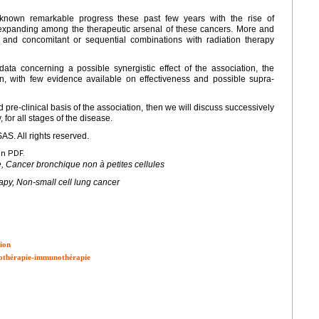
 known remarkable progress these past few years with the rise of
 expanding among the therapeutic arsenal of these cancers. More and
, and concomitant or sequential combinations with radiation therapy
data concerning a possible synergistic effect of the association, the
n, with few evidence available on effectiveness and possible supra-
and pre-clinical basis of the association, then we will discuss successively
 for all stages of the disease.
S. All rights reserved.
en PDF.
 Cancer bronchique non à petites cellules
py, Non-small cell lung cancer
tion
diothérapie-immunothérapie