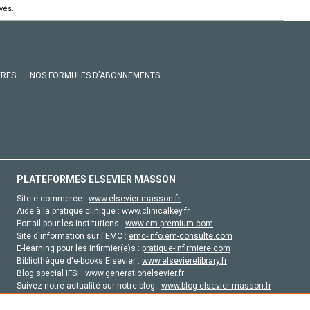
vés.
VRES
NOS FORMULES D'ABONNEMENTS
PLATEFORMES ELSEVIER MASSON
Site e-commerce :
www.elsevier-masson.fr
Aide à la pratique clinique :
www.clinicalkey.fr
Portail pour les institutions :
www.em-premium.com
Site d'information sur l'EMC :
emc-info.em-consulte.com
E-learning pour les infirmier(e)s :
pratique-infirmiere.com
Bibliothèque d'e-books Elsevier :
www.elsevierelibrary.fr
Blog special IFSI :
www.generationelsevier.fr
Suivez notre actualité sur notre blog :
www.blog-elsevier-masson.fr
Site d'emploi en santé :
emploisante.com