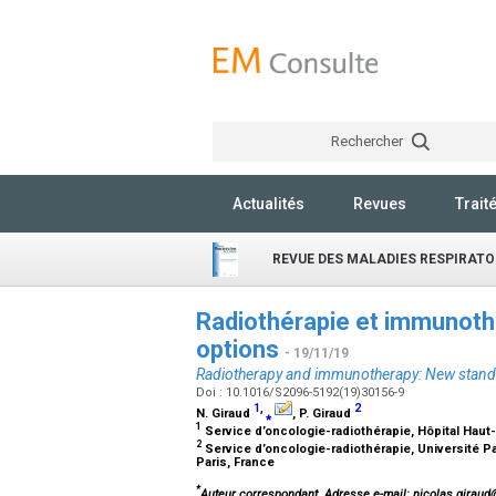
Rechercher
Actualités
Revues
Trait
REVUE DES MALADIES RESPIRATO
Radiothérapie et immunothé
options
- 19/11/19
Radiotherapy and immunotherapy: New stand
Doi : 10.1016/S2096-5192(19)30156-9
1
,
2
N. Giraud
⁎
, P. Giraud
1
Service d’oncologie-radiothérapie, Hôpital Hau
2
Service d’oncologie-radiothérapie, Université P
Paris, France
*
Auteur correspondant.
Adresse e-mail
: nicolas.giraud