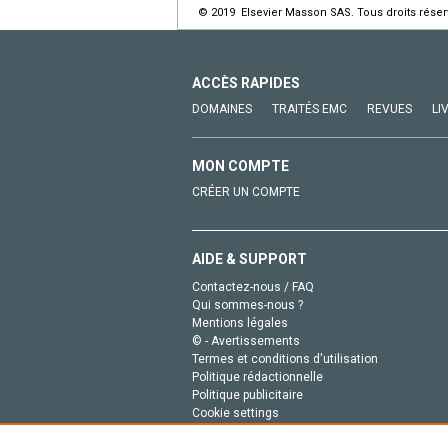
© 2019 Elsevier Masson SAS. Tous droits réser
ACCÈS RAPIDES
DOMAINES
TRAITÉS EMC
REVUES
LI
MON COMPTE
CRÉER UN COMPTE
AIDE & SUPPORT
Contactez-nous / FAQ
Qui sommes-nous ?
Mentions légales
© - Avertissements
Termes et conditions d'utilisation
Politique rédactionnelle
Politique publicitaire
Cookie settings
Politique de la vie privée