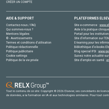
CRÉER UN COMPTE
AIDE & SUPPORT
PLATEFORMES ELSE
Contactez-nous / FAQ
Site e-commerce :
www.el
Qui sommes-nous ?
Aide à la pratique clinique
Mentions légales
Portail pour les institution
© - Avertissements
Site d'information sur l'E
Termes et conditions d'utilisation
E-learning pour les infirmi
Politique rédactionnelle
Bibliothèque d'e-books Els
Politique publicitaire
Blog special IFSI :
www.gen
Cookie settings
Suivez notre actualité sur
Politique de la vie privée
Site d'emploi en santé :
e
Tout le contenu de ce site: Copyright © 2026 Elsevier, ses concédants de licence e
de données, a la formation en IA et aux technologies similaires. Pour tout con