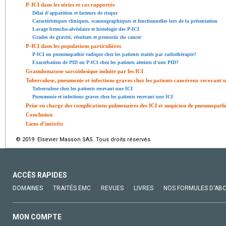
P-ICI dans les séries et cas rapportés
Délai d'apparition et facteurs de risque
Caractéristiques cliniques, scannographiques et fonctionnelles lors de la présentation
Lavage broncho-alvéolaire et histologie des P-ICI
Grades de gravité, résultats et pronostic du cancer
P-ICI dans les populations particulières
P-ICI ou pneumopathie radique chez les patients traités par radiothérapie?
Exacerbation de PID ou P-ICI chez les patients atteints d'une PID?
Granulomatose sarcoïdosique induite par les ICI
Tuberculose, pneumonie et infections graves chez les patients cancéreux recevant 
Tuberculose chez les patients recevant une ICI
Pneumonie et infections graves chez les patients recevant une ICI
Prise en charge des complications pulmonaires des ICI et suspicion de pneumopathi
Conclusion
Liens d’intérêts
© 2019 Elsevier Masson SAS. Tous droits réservés.
ACCÈS RAPIDES
DOMAINES
TRAITÉS EMC
REVUES
LIVRES
NOS FORMULES D'AB
MON COMPTE