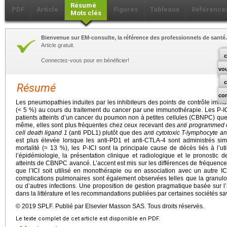
Résumé
PDF
Article
Figures
Tableaux
Référence
Mots clés
Bienvenue sur EM-consulte, la référence des professionnels de santé.
Article gratuit.
c
Connectez-vous pour en bénéficier!
vo
Résumé
co
Les pneumopathies induites par les inhibiteurs des points de contrôle immu
(< 5 %) au cours du traitement du cancer par une immunothérapie. Les P-I
patients atteints d’un cancer du poumon non à petites cellules (CBNPC) que
même, elles sont plus fréquentes chez ceux recevant des
anti programmed c
cell death ligand 1
(anti PDL1) plutôt que des
anti cytotoxic T-lymphocyte an
est plus élevée lorsque les anti-PD1 et anti-CTLA-4 sont administrés sim
mortalité (≈ 13 %), les P-ICI sont la principale cause de décès liés à l’uti
l’épidémiologie, la présentation clinique et radiologique et le pronostic de
atteints de CBNPC avancé. L’accent est mis sur les différences de fréquenc
que l’ICI soit utilisé en monothérapie ou en association avec un autre I
complications pulmonaires sont également observées telles que la granul
ou d’autres infections. Une proposition de gestion pragmatique basée sur l
dans la littérature et les recommandations publiées par certaines sociétés sa
© 2019 SPLF. Publié par Elsevier Masson SAS. Tous droits réservés.
Le texte complet de cet article est disponible en PDF.