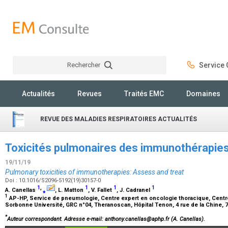
Rechercher
Service C
Rechercher
Actualités
Revues
Traités EMC
Domaines
REVUE DES MALADIES RESPIRATOIRES ACTUALITÉS
Toxicités pulmonaires des immunothérapies :
19/11/19
Pulmonary toxicities of immunotherapies: Assess and treat
Doi : 10.1016/S2096-5192(19)30157-0
1
,
1
1
1
A. Canellas
⁎
, L. Matton
, V. Fallet
, J. Cadranel
1
AP-HP, Service de pneumologie, Centre expert en oncologie thoracique, Centre
Sorbonne Université, GRC n°04, Theranoscan, Hôpital Tenon, 4 rue de la Chine, 
*
Auteur correspondant.
Adresse e-mail
: anthony.canellas@aphp.fr (A. Canellas).