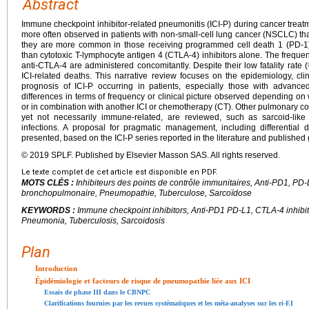
Abstract
Immune checkpoint inhibitor-related pneumonitis (ICI-P) during cancer treatm
more often observed in patients with non-small-cell lung cancer (NSCLC) tha
they are more common in those receiving programmed cell death 1 (PD-1)/
than cytotoxic T-lymphocyte antigen 4 (CTLA-4) inhibitors alone. The freque
anti-CTLA-4 are administered concomitantly. Despite their low fatality rate 
ICI-related deaths. This narrative review focuses on the epidemiology, cli
prognosis of ICI-P occurring in patients, especially those with adva
differences in terms of frequency or clinical picture observed depending o
or in combination with another ICI or chemotherapy (CT). Other pulmonary co
yet not necessarily immune-related, are reviewed, such as sarcoid-like 
infections. A proposal for pragmatic management, including differential d
presented, based on the ICI-P series reported in the literature and published 
© 2019 SPLF. Published by Elsevier Masson SAS. All rights reserved.
Le texte complet de cet article est disponible en PDF.
MOTS CLÉS :
Inhibiteurs des points de contrôle immunitaires, Anti-PD1, PD
bronchopulmonaire, Pneumopathie, Tuberculose, Sarcoïdose
KEYWORDS :
Immune checkpoint inhibitors, Anti-PD1 PD-L1, CTLA-4 inhibit
Pneumonia, Tuberculosis, Sarcoidosis
Plan
Introduction
Épidémiologie et facteurs de risque de pneumopathie liée aux ICI
Essais de phase III dans le CBNPC
Clarifications fournies par les revues systématiques et les méta-analyses sur les ri-EI