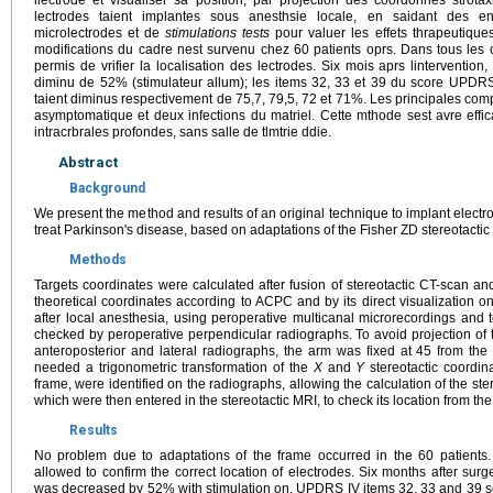
llectrode et visualiser sa position, par projection des coordonnes strota
lectrodes taient implantes sous anesthsie locale, en saidant des enr
microlectrodes et de
stimulations tests
pour valuer les effets thrapeutiqu
modifications du cadre nest survenu chez 60 patients oprs. Dans tous les c
permis de vrifier la localisation des lectrodes. Six mois aprs lintervention
diminu de 52% (stimulateur allum); les items 32, 33 et 39 du score UPDRS 
taient diminus respectivement de 75,7, 79,5, 72 et 71%. Les principales co
asymptomatique et deux infections du matriel. Cette mthode sest avre effic
intracrbrales profondes, sans salle de tlmtrie ddie.
Abstract
Background
We present the method and results of an original technique to implant electr
treat Parkinson's disease, based on adaptations of the Fisher ZD stereotactic
Methods
Targets coordinates were calculated after fusion of stereotactic CT-scan a
theoretical coordinates according to ACPC and by its direct visualization 
after local anesthesia, using peroperative multicanal microrecordings and t
checked by peroperative perpendicular radiographs. To avoid projection of 
anteroposterior and lateral radiographs, the arm was fixed at 45 from the u
needed a trigonometric transformation of the
X
and
Y
stereotactic coordin
frame, were identified on the radiographs, allowing the calculation of the ster
which were then entered in the stereotactic MRI, to check its location from the
Results
No problem due to adaptations of the frame occurred in the 60 patients. 
allowed to confirm the correct location of electrodes. Six months after sur
was decreased by 52% with stimulation on. UPDRS IV items 32, 33 and 39 s