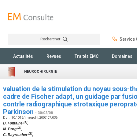
Rechercher
Service C
Rechercher
Actualités
Revues
Traités EMC
Domaines
NEUROCHIRURGIE
valuation de la stimulation du noyau sous-th
cadre de Fischer adapt, un guidage par fusi
contrle radiographique strotaxique peroprat
Parkinson
- 30/03/08
Doi : 10.1016/j.neuchi.2007.07.036
[1]
D. Fontaine
,
[2]
M. Borg
,
[2]
C. Bayreuther
,