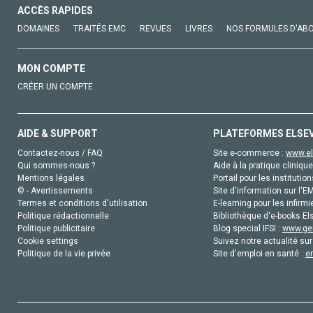
ACCÈS RAPIDES
DOMAINES
TRAITÉS EMC
REVUES
LIVRES
NOS FORMULES D'AB
MON COMPTE
CRÉER UN COMPTE
AIDE & SUPPORT
PLATEFORMES ELSE
Contactez-nous / FAQ
Site e-commerce :
www.el
Qui sommes-nous ?
Aide à la pratique clinique
Mentions légales
Portail pour les institution
© - Avertissements
Site d'information sur l'E
Termes et conditions d'utilisation
E-learning pour les infirmi
Politique rédactionnelle
Bibliothèque d'e-books Els
Politique publicitaire
Blog special IFSI :
www.gen
Cookie settings
Suivez notre actualité sur
Politique de la vie privée
Site d'emploi en santé :
e