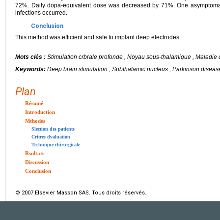
72%. Daily dopa-equivalent dose was decreased by 71%. One asymptom
infections occurred.
Conclusion
This method was efficient and safe to implant deep electrodes.
Mots clés :
Stimulation crbrale profonde , Noyau sous-thalamique , Maladie d
Keywords:
Deep brain stimulation , Subthalamic nucleus , Parkinson disease
Plan
Résumé
Introduction
Mthodes
Slection des patients
Critres dvaluation
Technique chirurgicale
Rsultats
Discussion
Conclusion
© 2007 Elsevier Masson SAS. Tous droits réservés.