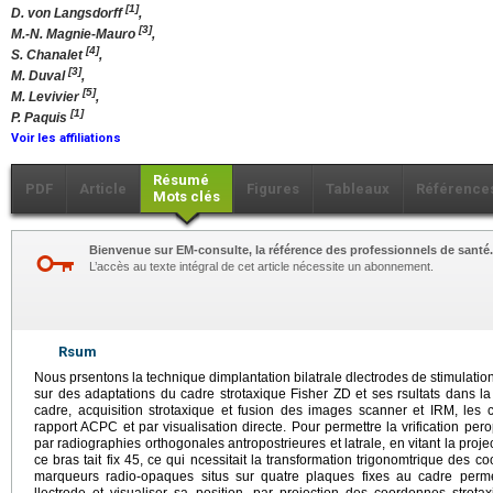
[1]
D. von Langsdorff
,
[3]
M.-N. Magnie-Mauro
,
[4]
S. Chanalet
,
[3]
M. Duval
,
[5]
M. Levivier
,
[1]
P. Paquis
Voir les affiliations
Résumé
PDF
Article
Figures
Tableaux
Référence
Mots clés
Bienvenue sur EM-consulte, la référence des professionnels de santé.
L’accès au texte intégral de cet article nécessite un abonnement.
Rsum
Nous prsentons la technique dimplantation bilatrale dlectrodes de stimulat
sur des adaptations du cadre strotaxique Fisher ZD et ses rsultats dans la
cadre, acquisition strotaxique et fusion des images scanner et IRM, les
rapport ACPC et par visualisation directe. Pour permettre la vrification pero
par radiographies orthogonales antropostrieures et latrale, en vitant la proje
ce bras tait fix 45, ce qui ncessitait la transformation trigonomtrique des 
marqueurs radio-opaques situs sur quatre plaques fixes au cadre perme