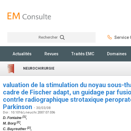
Rechercher
Service C
Rechercher
Actualités
Revues
Traités EMC
Domaines
NEUROCHIRURGIE
valuation de la stimulation du noyau sous-th
cadre de Fischer adapt, un guidage par fusi
contrle radiographique strotaxique peroprat
Parkinson
- 30/03/08
Doi : 10.1016/j.neuchi.2007.07.036
[1]
D. Fontaine
,
[2]
M. Borg
,
[2]
C. Bayreuther
,