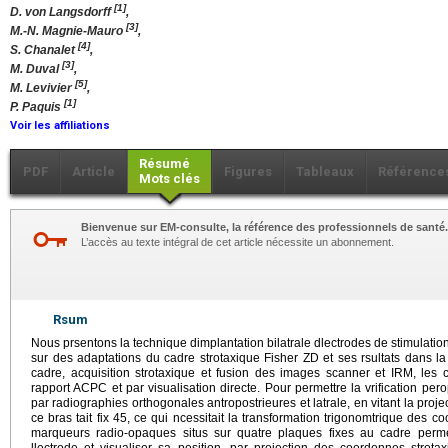
[1]
D. von Langsdorff
,
[3]
M.-N. Magnie-Mauro
,
[4]
S. Chanalet
,
[3]
M. Duval
,
[5]
M. Levivier
,
[1]
P. Paquis
Voir les affiliations
Résumé
PDF
Article
Figures
Tableaux
Référence
Mots clés
Bienvenue sur EM-consulte, la référence des professionnels de santé.
L’accès au texte intégral de cet article nécessite un abonnement.
Rsum
Nous prsentons la technique dimplantation bilatrale dlectrodes de stimulat
sur des adaptations du cadre strotaxique Fisher ZD et ses rsultats dans la
cadre, acquisition strotaxique et fusion des images scanner et IRM, les
rapport ACPC et par visualisation directe. Pour permettre la vrification pero
par radiographies orthogonales antropostrieures et latrale, en vitant la proje
ce bras tait fix 45, ce qui ncessitait la transformation trigonomtrique des 
marqueurs radio-opaques situs sur quatre plaques fixes au cadre perme