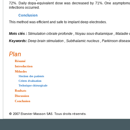
72%. Daily dopa-equivalent dose was decreased by 71%. One asymptom
infections occurred.
Conclusion
This method was efficient and safe to implant deep electrodes.
Mots clés :
Stimulation crbrale profonde , Noyau sous-thalamique , Maladie d
Keywords:
Deep brain stimulation , Subthalamic nucleus , Parkinson disease
Plan
Résumé
Introduction
Mthodes
Slection des patients
Critres dvaluation
Technique chirurgicale
Rsultats
Discussion
Conclusion
© 2007 Elsevier Masson SAS. Tous droits réservés.