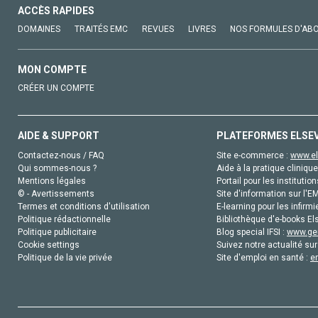
ACCÈS RAPIDES
DOMAINES
TRAITÉS EMC
REVUES
LIVRES
NOS FORMULES D'AB
MON COMPTE
CRÉER UN COMPTE
AIDE & SUPPORT
PLATEFORMES ELSE
Contactez-nous / FAQ
Site e-commerce :
www.el
Qui sommes-nous ?
Aide à la pratique clinique
Mentions légales
Portail pour les institution
© - Avertissements
Site d'information sur l'E
Termes et conditions d'utilisation
E-learning pour les infirmi
Politique rédactionnelle
Bibliothèque d'e-books Els
Politique publicitaire
Blog special IFSI :
www.gen
Cookie settings
Suivez notre actualité sur
Politique de la vie privée
Site d'emploi en santé :
e