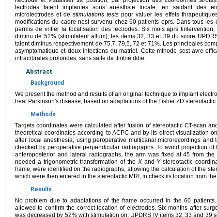
llectrode et visualiser sa position, par projection des coordonnes strota
lectrodes taient implantes sous anesthsie locale, en saidant des enr
microlectrodes et de
stimulations tests
pour valuer les effets thrapeutiqu
modifications du cadre nest survenu chez 60 patients oprs. Dans tous les c
permis de vrifier la localisation des lectrodes. Six mois aprs lintervention
diminu de 52% (stimulateur allum); les items 32, 33 et 39 du score UPDRS 
taient diminus respectivement de 75,7, 79,5, 72 et 71%. Les principales co
asymptomatique et deux infections du matriel. Cette mthode sest avre effic
intracrbrales profondes, sans salle de tlmtrie ddie.
Abstract
Background
We present the method and results of an original technique to implant electr
treat Parkinson's disease, based on adaptations of the Fisher ZD stereotactic
Methods
Targets coordinates were calculated after fusion of stereotactic CT-scan a
theoretical coordinates according to ACPC and by its direct visualization 
after local anesthesia, using peroperative multicanal microrecordings and t
checked by peroperative perpendicular radiographs. To avoid projection of 
anteroposterior and lateral radiographs, the arm was fixed at 45 from the u
needed a trigonometric transformation of the
X
and
Y
stereotactic coordin
frame, were identified on the radiographs, allowing the calculation of the ster
which were then entered in the stereotactic MRI, to check its location from the
Results
No problem due to adaptations of the frame occurred in the 60 patients. 
allowed to confirm the correct location of electrodes. Six months after sur
was decreased by 52% with stimulation on. UPDRS IV items 32, 33 and 39 s