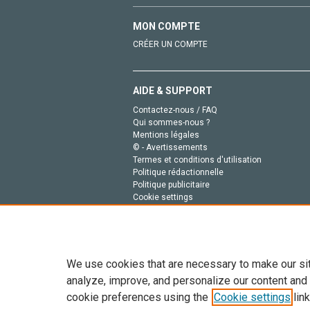
MON COMPTE
CRÉER UN COMPTE
AIDE & SUPPORT
Contactez-nous / FAQ
Qui sommes-nous ?
Mentions légales
© - Avertissements
Termes et conditions d'utilisation
Politique rédactionnelle
Politique publicitaire
Cookie settings
Politique de la vie privée
We use cookies that are necessary to make our si
analyze, improve, and personalize our content and
cookie preferences using the
Cookie settings
link
Tout le contenu de ce site: Copyright © 2026 Else
de données, a la formation en IA et aux technol