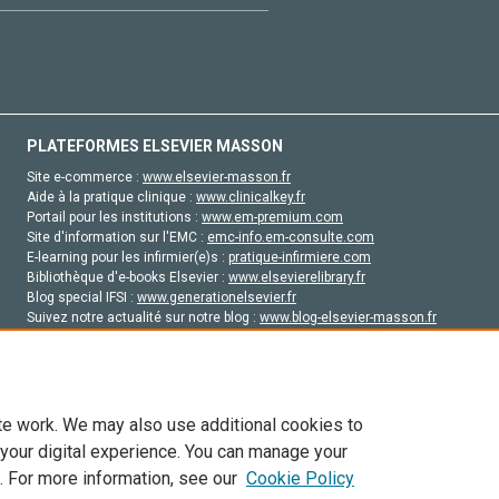
PLATEFORMES ELSEVIER MASSON
Site e-commerce :
www.elsevier-masson.fr
Aide à la pratique clinique :
www.clinicalkey.fr
Portail pour les institutions :
www.em-premium.com
Site d'information sur l'EMC :
emc-info.em-consulte.com
E-learning pour les infirmier(e)s :
pratique-infirmiere.com
Bibliothèque d'e-books Elsevier :
www.elsevierelibrary.fr
Blog special IFSI :
www.generationelsevier.fr
Suivez notre actualité sur notre blog :
www.blog-elsevier-masson.fr
Site d'emploi en santé :
emploisante.com
te work. We may also use additional cookies to
 your digital experience. You can manage your
. For more information, see our
Cookie Policy
vier, ses concédants de licence et ses contributeurs. Tout les droits sont réservés, y 
ogies similaires. Pour tout contenu en libre accès, les conditions de licence Creati