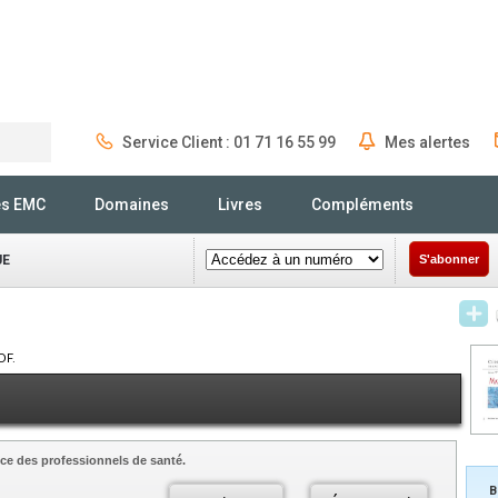
Service Client : 01 71 16 55 99
Mes alertes
Rechercher
és EMC
Domaines
Livres
Compléments
UE
S'abonner
DF.
ce des professionnels de santé.
B