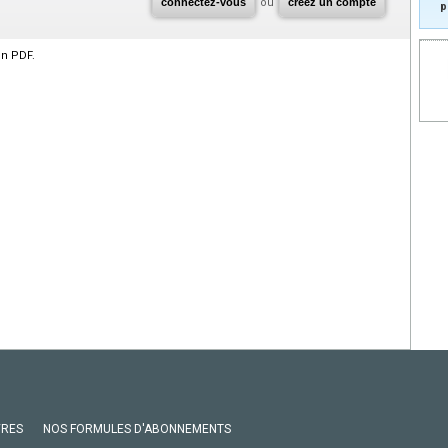
connectez-vous
ou
créez un compte
p
en PDF.
VRES
NOS FORMULES D'ABONNEMENTS