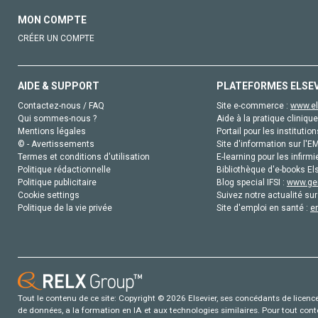
MON COMPTE
CRÉER UN COMPTE
AIDE & SUPPORT
PLATEFORMES ELSE
Contactez-nous / FAQ
Site e-commerce :
www.el
Qui sommes-nous ?
Aide à la pratique clinique
Mentions légales
Portail pour les institution
© - Avertissements
Site d'information sur l'E
Termes et conditions d'utilisation
E-learning pour les infirmi
Politique rédactionnelle
Bibliothèque d'e-books Els
Politique publicitaire
Blog special IFSI :
www.gen
Cookie settings
Suivez notre actualité sur
Politique de la vie privée
Site d'emploi en santé :
e
Tout le contenu de ce site: Copyright © 2026 Elsevier, ses concédants de licence e
de données, a la formation en IA et aux technologies similaires. Pour tout con