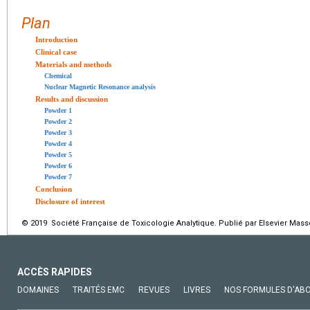
Plan
Introduction
Clinical case
Materials and methods
Chemical
Nuclear Magnetic Resonance analysis
Results and discussion
Powder 1
Powder 2
Powder 3
Powder 4
Powder 5
Powder 6
Powder 7
Conclusion
Disclosure of interest
© 2019 Société Française de Toxicologie Analytique. Publié par Elsevier Mass
ACCÈS RAPIDES
DOMAINES
TRAITÉS EMC
REVUES
LIVRES
NOS FORMULES D'AB