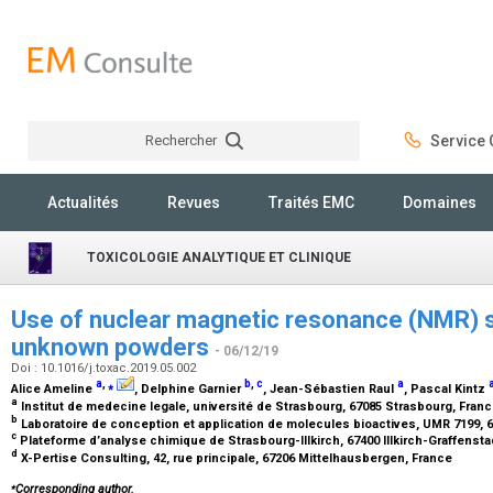
Rechercher
Service C
Rechercher
Actualités
Revues
Traités EMC
Domaines
TOXICOLOGIE ANALYTIQUE ET CLINIQUE
Use of nuclear magnetic resonance (NMR) s
unknown powders
- 06/12/19
Doi : 10.1016/j.toxac.2019.05.002
a
,
⁎
b
,
c
a
Alice Ameline
, Delphine Garnier
, Jean-Sébastien Raul
, Pascal Kintz
a
Institut de medecine legale, université de Strasbourg, 67085 Strasbourg, Fran
b
Laboratoire de conception et application de molecules bioactives, UMR 7199, 6
c
Plateforme d’analyse chimique de Strasbourg-Illkirch, 67400 Illkirch-Graffenst
d
X-Pertise Consulting, 42, rue principale, 67206 Mittelhausbergen, France
⁎
Corresponding author.