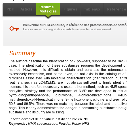
Résumé
PDF
Article
Figures
Tableaux
Référence
Mots clés
Bienvenue sur EM-consulte, la référence des professionnels de santé.
L’accès au texte intégral de cet article nécessite un abonnement.
Summary
The authors describe the identification of 7 powders, supposed to be NPS, i
case. The identification of these substances requires the development of
method. However, it is difficult to obtain and purchase the reference 
excessively expensive, and some, even, do not exist in the catalogue of r
difficulties associated with molecule characterization (identification, quanti
routinely, such as LC-MS/MS, are not always sufficient to firmly identify
isomers. It is therefore necessary to use another method, such as NMR spectr
analytical strategy and the performance of NMR are developed in this a
pyrrolidinopentiophenone, dibutylone, 4-chloroethcathinone, 4-fluo
methylenedioxy-N-benzylcathinone, 3-methoxy-phencyclidine and α-pyrroli
50.8 and 89.5%. There was no matching between the label and the active 
bags. This clearly demonstrates the danger in consuming substances bought 
substance and its purity are missing.
Le texte complet de cet article est disponible en PDF.
Keywords :
NMR spectroscopy, Powder, Purity, NPS