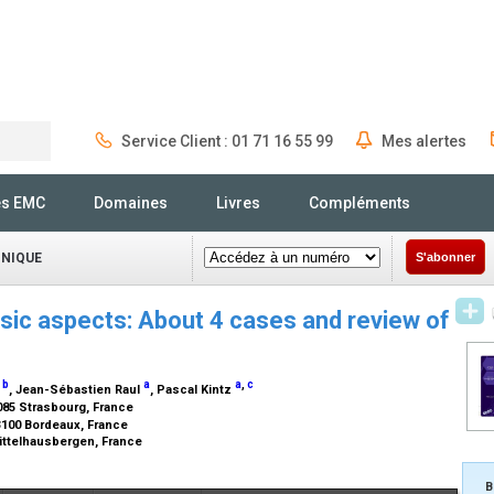
Service Client : 01 71 16 55 99
Mes alertes
Rechercher
és EMC
Domaines
Livres
Compléments
INIQUE
S'abonner
ic aspects: About 4 cases and review of
b
a
a
,
c
t
, Jean-Sébastien Raul
, Pascal Kintz
085 Strasbourg, France
3100 Bordeaux, France
Mittelhausbergen, France
B