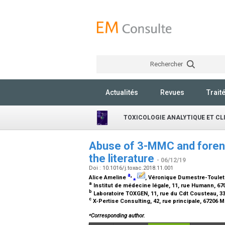
Rechercher
Actualités
Revues
Trait
TOXICOLOGIE ANALYTIQUE ET CL
Abuse of 3-MMC and forens
the literature
- 06/12/19
Doi : 10.1016/j.toxac.2018.11.001
a
,
Alice Ameline
⁎
, Véronique Dumestre-Toule
a
Institut de médecine légale, 11, rue Humann, 67
b
Laboratoire TOXGEN, 11, rue du Cdt Cousteau, 3
c
X-Pertise Consulting, 42, rue principale, 67206 
⁎
Corresponding author.