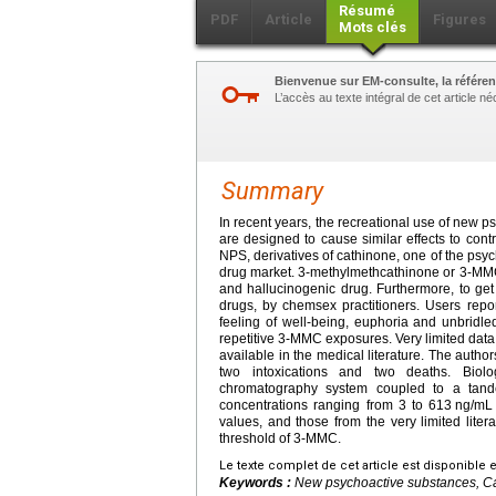
Résumé
PDF
Article
Figures
Mots clés
Bienvenue sur EM-consulte, la référen
L’accès au texte intégral de cet article 
Summary
In recent years, the recreational use of new 
are designed to cause similar effects to cont
NPS, derivatives of cathinone, one of the psyc
drug market. 3-methylmethcathinone or 3-MMC
and hallucinogenic drug. Furthermore, to get
drugs, by chemsex practitioners. Users repor
feeling of well-being, euphoria and unbridled
repetitive 3-MMC exposures. Very limited data
available in the medical literature. The auth
two intoxications and two deaths. Biol
chromatography system coupled to a ta
concentrations ranging from 3 to 613
ng/mL 
values, and those from the very limited literat
threshold of 3-MMC.
Le texte complet de cet article est disponible 
Keywords :
New psychoactive substances,