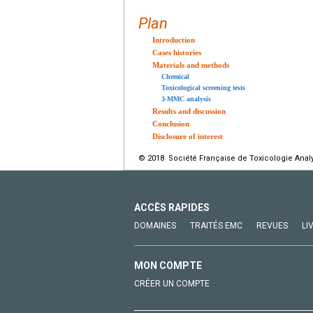
Plan
Introduction
Cases histories
Materials and methods
Chemical
Toxicological screening tests
3-MMC analysis
Results and discussion
Conclusion
Disclosure of interest
© 2018 Société Française de Toxicologie Analyt
ACCÈS RAPIDES
DOMAINES
TRAITÉS EMC
REVUES
LI
MON COMPTE
CRÉER UN COMPTE