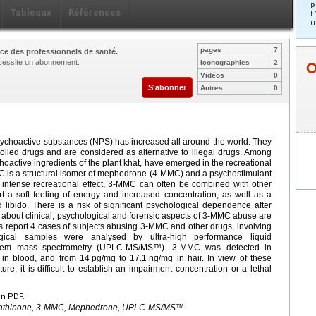
p
Tableaux
Références
L
u
pages
7
ce des professionnels de santé.
nécessite un abonnement.
Iconographies
2
Vidéos
0
S'abonner
Autres
0
psychoactive substances (NPS) has increased all around the world. They
rolled drugs and are considered as alternative to illegal drugs. Among
hoactive ingredients of the plant khat, have emerged in the recreational
 is a structural isomer of mephedrone (4-MMC) and a psychostimulant
 intense recreational effect, 3-MMC can often be combined with other
t a soft feeling of energy and increased concentration, as well as a
 libido. There is a risk of significant psychological dependence after
 about clinical, psychological and forensic aspects of 3-MMC abuse are
ors report 4 cases of subjects abusing 3-MMC and other drugs, involving
ogical samples were analysed by ultra-high performance liquid
ndem mass spectrometry (UPLC-MS/MS™). 3-MMC was detected in
in blood, and from 14
pg/mg to 17.1
ng/mg in hair. In view of these
ure, it is difficult to establish an impairment concentration or a lethal
en PDF.
 Cathinone, 3-MMC, Mephedrone, UPLC-MS/MS™