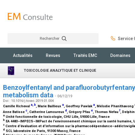
Rechercher
Service C
Rechercher
Actualités
Revues
Traités EMC
Domaines
TOXICOLOGIE ANALYTIQUE ET CLINIQUE
Benzoylfentanyl and parafluorobutyrfentany
metabolism data
- 06/12/19
Doi : 10.1016/j.toxac.2019.01.004
a
,
b
a
a
Camille Richeval
, Marie Baillieux
, Geoffrey Pawlak
, Mélodie Phanithavong
c
d
e
f
Anne Batisse
, Catherine Lamoureux
, Grégory Pfau
, Thomas Nefau
, Delphi
a
Unité fonctionnelle de toxicologie, CHU Lille, 59000 Lille, France
b
EA 4483–IMPECS–IMPact de l’environnement chimique sur la santé humaine, Univ
c
Centre d’évaluation et d’information sur la pharmacodépendance–addictovigila
d
SCL laboratoire de Paris, 91300 Massy, France
e