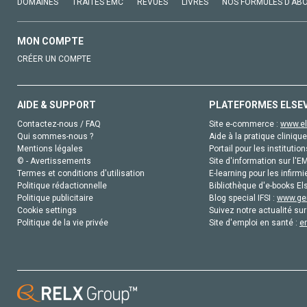
DOMAINES
TRAITÉS EMC
REVUES
LIVRES
NOS FORMULES D'AB
MON COMPTE
CRÉER UN COMPTE
AIDE & SUPPORT
PLATEFORMES ELSE
Contactez-nous / FAQ
Site e-commerce :
www.el
Qui sommes-nous ?
Aide à la pratique clinique
Mentions légales
Portail pour les institution
© - Avertissements
Site d'information sur l'E
Termes et conditions d'utilisation
E-learning pour les infirmi
Politique rédactionnelle
Bibliothèque d'e-books Els
Politique publicitaire
Blog special IFSI :
www.gen
Cookie settings
Suivez notre actualité sur
Politique de la vie privée
Site d'emploi en santé :
e