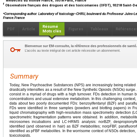
Médecins du monde France, 75018 Paris, France
f
Observatoire français des drogues et des toxicomanies (OFDT), 93218 Saint-De
⁎
Corresponding author. Laboratory of toxicology–CHRU, boulevard du Professeur Jules-Lec
France.France
Résumé
PDF
Article
Figures
Tableaux
Référence
Mots clés
Bienvenue sur EM-consulte, la référence des professionnels de santé.
L’accès au texte intégral de cet article nécessite un abonnement.
Summary
Today, New Psychoactive Substances (NPS) are increasingly being related 
drastically intensifies as a result of the New Synthetic Opioids (NSOs) surg
consist in a myriad of drugs with a high turnover. FDs detection in human 
concentrations and usual extensive metabolism. In this challenging context, 
data about two poorly documented FDs: benzoylfentanyl (BZF) and parafluo
FDs were identified in three samples (powders and blotting papers) in 
liquid chromatography with high-resolution mass spectrometry detection 
spectrometric fragmentation patterns were obtained. In addition, metaboli
microsomes incubations and LC-HRMS analysis: norBZF, despropionylf
identified (and observed in hair) as BZF metabolites; norpFBF, parafluor
identified as pFBF metabolites. In the worrisome context of NSOs detection, 
toxicologists.