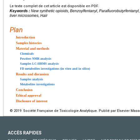
Le texte complet de cet article est disponible en PDF.
Keywords :
New synthetic opioids, Benzoylfentanyl, Parafluorobutyrfenta
liver microsomes, Hair
Plan
Introduction
Samples histories
Material and methods
Chemicals
Powders NMR analysis
Samples LC-HRMS analysis
FD metabolites investigations (in vitro and in silico)
Results and discussion
Samples analysis
Metabolites investigations
Conclusion
Ethical approval
Disclosure of interest
© 2019 Société Française de Toxicologie Analytique. Publié par Elsevier Mass
ACCÈS RAPIDES