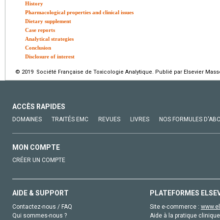
History
Pharmacological properties and clinical issues
Dietary supplement
Case reports
Analytical strategies
Conclusion
Disclosure of interest
© 2019 Société Française de Toxicologie Analytique. Publié par Elsevier Mass
ACCÈS RAPIDES
DOMAINES
TRAITÉS EMC
REVUES
LIVRES
NOS FORMULES D'AB
MON COMPTE
CRÉER UN COMPTE
AIDE & SUPPORT
PLATEFORMES ELSE
Contactez-nous / FAQ
Site e-commerce :
www.el
Qui sommes-nous ?
Aide à la pratique clinique