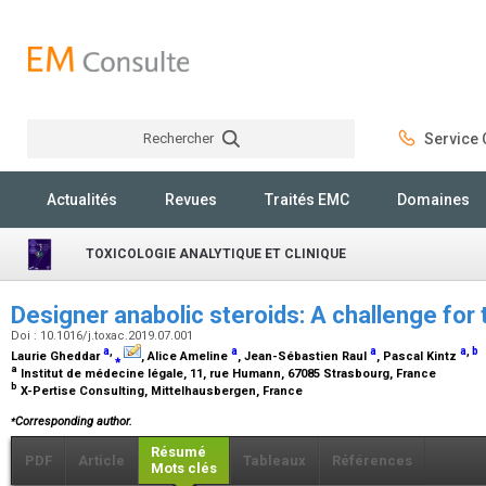
Rechercher
Service C
Rechercher
Actualités
Revues
Traités EMC
Domaines
TOXICOLOGIE ANALYTIQUE ET CLINIQUE
Designer anabolic steroids: A challenge for
Doi : 10.1016/j.toxac.2019.07.001
a
,
a
a
a
,
b
Laurie Gheddar
⁎
, Alice Ameline
, Jean-Sébastien Raul
, Pascal Kintz
a
Institut de médecine légale, 11, rue Humann, 67085 Strasbourg, France
b
X-Pertise Consulting, Mittelhausbergen, France
⁎
Corresponding author.
Résumé
PDF
Article
Tableaux
Références
Mots clés