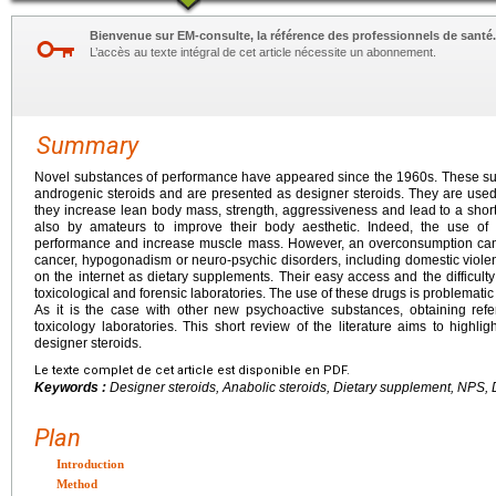
Bienvenue sur EM-consulte, la référence des professionnels de santé.
L’accès au texte intégral de cet article nécessite un abonnement.
Summary
Novel substances of performance have appeared since the 1960s. These su
androgenic steroids and are presented as designer steroids. They are used
they increase lean body mass, strength, aggressiveness and lead to a shor
also by amateurs to improve their body aesthetic. Indeed, the use of
performance and increase muscle mass. However, an overconsumption can 
cancer, hypogonadism or neuro-psychic disorders, including domestic violen
on the internet as dietary supplements. Their easy access and the difficulty 
toxicological and forensic laboratories. The use of these drugs is problematic 
As it is the case with other new psychoactive substances, obtaining ref
toxicology laboratories. This short review of the literature aims to highl
designer steroids.
Le texte complet de cet article est disponible en PDF.
Keywords :
Designer steroids, Anabolic steroids, Dietary supplement, NPS,
Plan
Introduction
Method