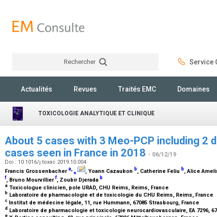
Rechercher
Service C
Rechercher
Actualités
Revues
Traités EMC
Domaines
TOXICOLOGIE ANALYTIQUE ET CLINIQUE
About 5 cases with 3 Meo-PCP including 2 d
cases seen in France in 2018
- 06/12/19
Doi : 10.1016/j.toxac.2019.10.004
a
,
b
b
Francis Grossenbacher
⁎
, Yoann Cazaubon
, Catherine Feliu
, Alice Amel
f
f
b
, Bruno Mourvillier
, Zoubir Djerada
a
Toxicologue clinicien, pole URAD, CHU Reims, Reims, France
b
Laboratoire de pharmacologie et de toxicologie du CHU Reims, Reims, France
c
Institut de médecine légale, 11, rue Hummann, 67085 Strasbourg, France
d
Laboratoire de pharmacologie et toxicologie neurocardiovasculaire, EA 7296, 6
e