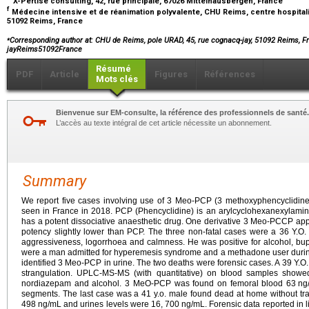
X-Pertise consulting, 42, rue principale, 67026 Mittelhausbergen, France
f
Médecine intensive et de réanimation polyvalente, CHU Reims, centre hospitalie
51092 Reims, France
⁎
Corresponding author at: CHU de Reims, pole URAD, 45, rue cognacq-jay, 51092 Reims, 
jayReims51092France
Résumé
PDF
Article
Figures
Références
Mots clés
Bienvenue sur EM-consulte, la référence des professionnels de santé.
L’accès au texte intégral de cet article nécessite un abonnement.
Summary
We report five cases involving use of 3 Meo-PCP (3 methoxyphencyclidine) 
seen in France in 2018. PCP (Phencyclidine) is an arylcyclohexanexylami
has a potent dissociative anaesthetic drug. One derivative 3 Meo-PCCP app
potency slightly lower than PCP. The three non-fatal cases were a 36 Y.O. 
aggressiveness, logorrhoea and calmness. He was positive for alcohol, bu
were a man admitted for hyperemesis syndrome and a methadone user during
identified 3 Meo-PCP in urine. The two deaths were forensic cases. A 39 Y.
strangulation. UPLC-MS-MS (with quantitative) on blood samples showe
nordiazepam and alcohol. 3 MeO-PCP was found on femoral blood 63
ng
segments. The last case was a 41 y.o. male found dead at home without tra
498
ng/mL and urines levels were 16, 700
ng/mL. Forensic data reported in l