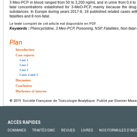
3 Meo-PCP in blood ranged from 50 to 3,200
ng/mL and in urine from 0,4 to
fatal concentrations established for 3-MeO-PCP, mainly because the drug 
substances. In Europe during years 2017-8, 18 published related cases 
fatalities and 8 non-fatal.
Le texte complet de cet article est disponible en PDF.
Keywords :
Phencyclidine, 3 Meo-PCP, Poisoning, NSP, Fatalities, Non fatal
Plan
Introduction
Case reports
Case 1
Case 2
Case 3
Cases 4 and 5
Discussion
Conclusion
Disclosure of interest
© 2019 Société Française de Toxicologie Analytique. Publié par Elsevier Mass
ACCÈS RAPIDES
DOMAINES
TRAITÉS EMC
REVUES
LIVRES
NOS FORMULES D'AB