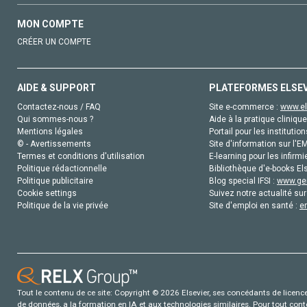
MON COMPTE
CRÉER UN COMPTE
AIDE & SUPPORT
PLATEFORMES ELSE
Contactez-nous / FAQ
Site e-commerce :
www.el
Qui sommes-nous ?
Aide à la pratique clinique
Mentions légales
Portail pour les institution
© - Avertissements
Site d'information sur l'E
Termes et conditions d'utilisation
E-learning pour les infirmi
Politique rédactionnelle
Bibliothèque d'e-books Els
Politique publicitaire
Blog special IFSI :
www.gen
Cookie settings
Suivez notre actualité sur
Politique de la vie privée
Site d'emploi en santé :
e
Tout le contenu de ce site: Copyright © 2026 Elsevier, ses concédants de licence e
de données, a la formation en IA et aux technologies similaires. Pour tout con