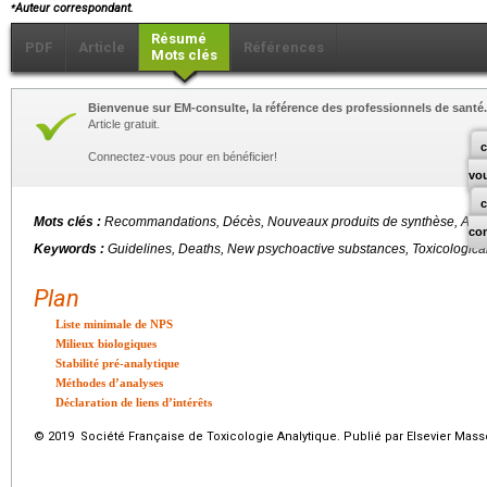
⁎
Auteur correspondant.
Résumé
PDF
Article
Références
Mots clés
Bienvenue sur EM-consulte, la référence des professionnels de santé.
Article gratuit.
c
Connectez-vous pour en bénéficier!
vo
Mots clés :
Recommandations, Décès, Nouveaux produits de synthèse, Anal
co
Keywords :
Guidelines, Deaths, New psychoactive substances, Toxicologica
Plan
Liste minimale de NPS
Milieux biologiques
Stabilité pré-analytique
Méthodes d’analyses
Déclaration de liens d’intérêts
© 2019 Société Française de Toxicologie Analytique. Publié par Elsevier Mass