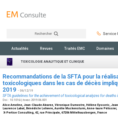
Rechercher
Service C
Rechercher
Actualités
Revues
Traités EMC
Domaines
TOXICOLOGIE ANALYTIQUE ET CLINIQUE
Recommandations de la SFTA pour la réalis
toxicologiques dans les cas de décès impli
2019
- 06/12/19
SFTA guidelines for the achievement of toxicological analyzes for deaths
Doi : 10.1016/j.toxac.2019.06.001
Alice Ameline, Jean-Claude Alvarez, Véronique Dumestre, Hélène Eysseric, Jean
Laurence Labat, Bénédicte Lelievre, Aurélie Muckensturm, Anne-laure Pélissier, 
X-Pertise Consulting, 42, rue Principale, 67206 Mittelhausbergen, France