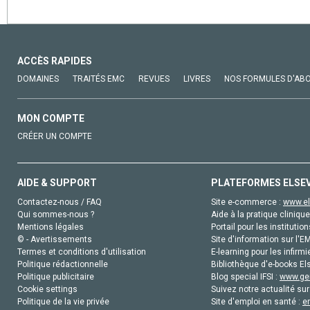
ACCÈS RAPIDES
DOMAINES
TRAITÉS EMC
REVUES
LIVRES
NOS FORMULES D'AB
MON COMPTE
CRÉER UN COMPTE
AIDE & SUPPORT
PLATEFORMES ELSE
Contactez-nous / FAQ
Site e-commerce :
www.el
Qui sommes-nous ?
Aide à la pratique clinique
Mentions légales
Portail pour les institution
© - Avertissements
Site d'information sur l'E
Termes et conditions d'utilisation
E-learning pour les infirmi
Politique rédactionnelle
Bibliothèque d'e-books Els
Politique publicitaire
Blog special IFSI :
www.gen
Cookie settings
Suivez notre actualité sur
Politique de la vie privée
Site d'emploi en santé :
e