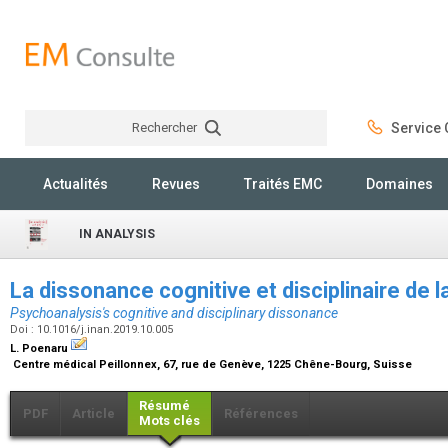
Rechercher
Service C
Rechercher
Actualités
Revues
Traités EMC
Domaines
IN ANALYSIS
La dissonance cognitive et disciplinaire de
Psychoanalysis's cognitive and disciplinary dissonance
Doi : 10.1016/j.inan.2019.10.005
L. Poenaru
Centre médical Peillonnex, 67, rue de Genève, 1225 Chêne-Bourg, Suisse
Résumé
PDF
Article
Références
Mots clés