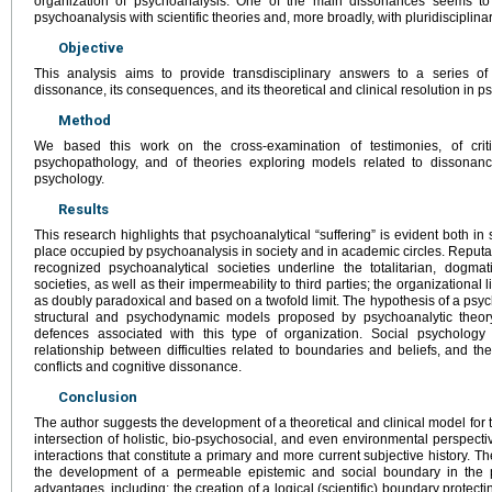
organization of psychoanalysis. One of the main dissonances seems to
psychoanalysis with scientific theories and, more broadly, with pluridisciplinari
Objective
This analysis aims to provide transdisciplinary answers to a series of 
dissonance, its consequences, and its theoretical and clinical resolution in p
Method
We based this work on the cross-examination of testimonies, of criti
psychopathology, and of theories exploring models related to dissonance
psychology.
Results
This research highlights that psychoanalytical “suffering” is evident both in
place occupied by psychoanalysis in society and in academic circles. Repu
recognized psychoanalytical societies underline the totalitarian, dogmat
societies, as well as their impermeability to third parties; the organizational
as doubly paradoxical and based on a twofold limit. The hypothesis of a psych
structural and psychodynamic models proposed by psychoanalytic theor
defences associated with this type of organization. Social psycholog
relationship between difficulties related to boundaries and beliefs, and the
conflicts and cognitive dissonance.
Conclusion
The author suggests the development of a theoretical and clinical model for th
intersection of holistic, bio-psychosocial, and even environmental perspectiv
interactions that constitute a primary and more current subjective history. 
the development of a permeable epistemic and social boundary in the 
advantages, including: the creation of a logical (scientific) boundary protecti