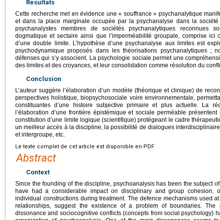
Résultats
Cette recherche met en évidence une « souffrance » psychanalytique manifest
et dans la place marginale occupée par la psychanalyse dans la société
psychanalystes membres de sociétés psychanalytiques reconnues souli
dogmatique et sectaire ainsi que l’imperméabilité groupale, comprise ic
d’une double limite. L’hypothèse d’une psychanalyse aux limites est expl
psychodynamique proposés dans les théorisations psychanalytiques ; not
défenses qui s’y associent. La psychologie sociale permet une compréhension
des limites et des croyances, et leur consolidation comme résolution du confli
Conclusion
L’auteur suggère l’élaboration d’un modèle (théorique et clinique) de recon
perspectives holistique, biopsychosociale voire environnementale, permetta
constituantes d’une histoire subjective primaire et plus actuelle. La r
l’élaboration d’une frontière épistémique et sociale perméable présentent
constitution d’une limite logique (scientifique) protégeant le cadre thérapeut
un meilleur accès à la discipline, la possibilité de dialogues interdisciplinaire
et intergroupe, etc.
Le texte complet de cet article est disponible en PDF.
Abstract
Context
Since the founding of the discipline, psychoanalysis has been the subject of 
have had a considerable impact on disciplinary and group cohesion, o
individual constructions during treatment. The defence mechanisms used at t
relationships, suggest the existence of a problem of boundaries. The 
dissonance and sociocognitive conflicts (concepts from social psychology) ha