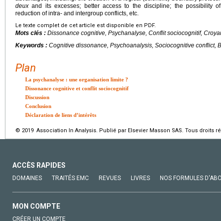
deux
and its excesses; better access to the discipline; the possibility of f
reduction of intra- and intergroup conflicts, etc.
Le texte complet de cet article est disponible en PDF.
Mots clés :
Dissonance cognitive, Psychanalyse, Conflit sociocognitif, Croy
Keywords :
Cognitive dissonance, Psychoanalysis, Sociocognitive conflict, B
Plan
La psychanalyse : une organisation limite ?
Dissonance cognitive et conflit sociocognitif
Discussion
Conclusion
Déclaration de liens d’intérêts
© 2019 Association In Analysis. Publié par Elsevier Masson SAS. Tous droits r
ACCÈS RAPIDES
DOMAINES
TRAITÉS EMC
REVUES
LIVRES
NOS FORMULES D'AB
MON COMPTE
CRÉER UN COMPTE