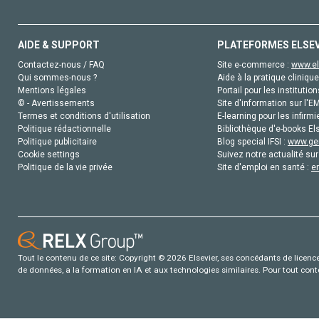
AIDE & SUPPORT
PLATEFORMES ELSE
Contactez-nous / FAQ
Site e-commerce :
www.el
Qui sommes-nous ?
Aide à la pratique clinique
Mentions légales
Portail pour les institution
© - Avertissements
Site d'information sur l'E
Termes et conditions d'utilisation
E-learning pour les infirmi
Politique rédactionnelle
Bibliothèque d'e-books Els
Politique publicitaire
Blog special IFSI :
www.gen
Cookie settings
Suivez notre actualité sur
Politique de la vie privée
Site d'emploi en santé :
e
Tout le contenu de ce site: Copyright © 2026 Elsevier, ses concédants de licence e
de données, a la formation en IA et aux technologies similaires. Pour tout con