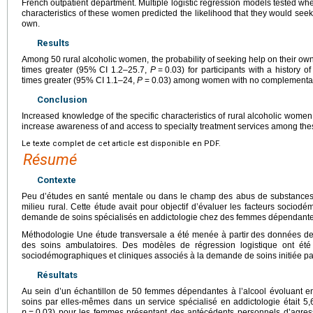
French outpatient department. Multiple logistic regression models tested wh
characteristics of these women predicted the likelihood that they would seek 
own.
Results
Among 50 rural alcoholic women, the probability of seeking help on their own
times greater (95% CI 1.2–25.7,
P
=
0.03) for participants with a history 
times greater (95% CI 1.1–24,
P
=
0.03) among women with no complementar
Conclusion
Increased knowledge of the specific characteristics of rural alcoholic women
increase awareness of and access to specialty treatment services among th
Le texte complet de cet article est disponible en PDF.
Résumé
Contexte
Peu d’études en santé mentale ou dans le champ des abus de substances 
milieu rural. Cette étude avait pour objectif d’évaluer les facteurs sociod
demande de soins spécialisés en addictologie chez des femmes dépendantes à
Méthodologie Une étude transversale a été menée à partir des données de 
des soins ambulatoires. Des modèles de régression logistique ont été 
sociodémographiques et cliniques associés à la demande de soins initiée p
Résultats
Au sein d’un échantillon de 50 femmes dépendantes à l’alcool évoluant en mi
soins par elles-mêmes dans un service spécialisé en addictologie était 5,
p
=
0,03) pour les femmes présentant des antécédents personnels d’agressi