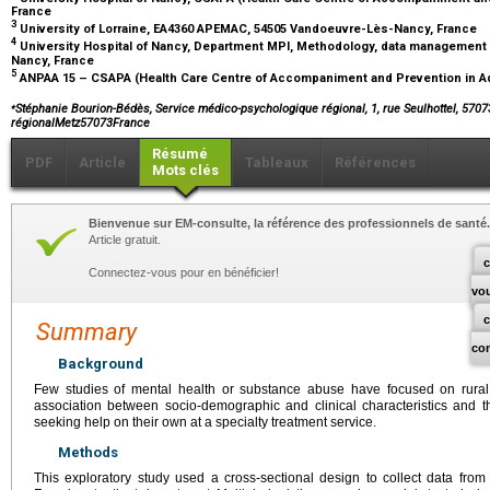
France
3
University of Lorraine, EA4360 APEMAC, 54505 Vandoeuvre-Lès-Nancy, France
4
University Hospital of Nancy, Department MPI, Methodology, data management a
Nancy, France
5
ANPAA 15 – CSAPA (Health Care Centre of Accompaniment and Prevention in Addi
⁎
Stéphanie Bourion-Bédès, Service médico-psychologique régional, 1, rue Seulhottel, 570
régionalMetz57073France
Résumé
PDF
Article
Tableaux
Références
Mots clés
Bienvenue sur EM-consulte, la référence des professionnels de santé.
Article gratuit.
c
Connectez-vous pour en bénéficier!
vo
Summary
co
Background
Few studies of mental health or substance abuse have focused on rural 
association between socio-demographic and clinical characteristics and t
seeking help on their own at a specialty treatment service.
Methods
This exploratory study used a cross-sectional design to collect data fr