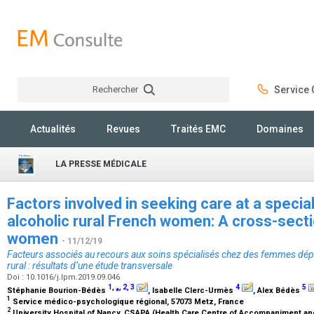
Rechercher
Service C
Rechercher
Actualités
Revues
Traités EMC
Domaines
LA PRESSE MÉDICALE
Factors involved in seeking care at a speci
alcoholic rural French women: A cross-sectio
women
- 11/12/19
Facteurs associés au recours aux soins spécialisés chez des femmes dépe
rural : résultats d’une étude transversale
Doi : 10.1016/j.lpm.2019.09.046
1
,
⁎
,
2
,
3
4
5
Stéphanie Bourion-Bédès
, Isabelle Clerc-Urmès
, Alex Bédès
1
Service médico-psychologique régional, 57073 Metz, France
2
University Hospital of Nancy, CSAPA (Health Care Centre of Accompaniment and