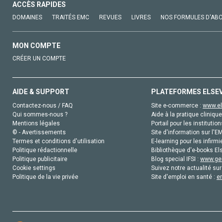
ACCÈS RAPIDES
DOMAINES
TRAITÉS EMC
REVUES
LIVRES
NOS FORMULES D'AB
MON COMPTE
CRÉER UN COMPTE
AIDE & SUPPORT
PLATEFORMES ELSE
Contactez-nous / FAQ
Site e-commerce :
www.el
Qui sommes-nous ?
Aide à la pratique clinique
Mentions légales
Portail pour les institution
© - Avertissements
Site d'information sur l'E
Termes et conditions d'utilisation
E-learning pour les infirmi
Politique rédactionnelle
Bibliothèque d'e-books Els
Politique publicitaire
Blog special IFSI :
www.gen
Cookie settings
Suivez notre actualité sur
Politique de la vie privée
Site d'emploi en santé :
e