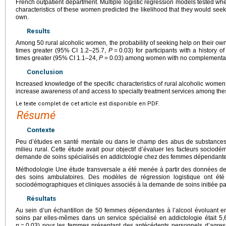
French outpatient department. Multiple logistic regression models tested wh
characteristics of these women predicted the likelihood that they would seek 
own.
Results
Among 50 rural alcoholic women, the probability of seeking help on their own
times greater (95% CI 1.2–25.7,
P
=
0.03) for participants with a history 
times greater (95% CI 1.1–24,
P
=
0.03) among women with no complementar
Conclusion
Increased knowledge of the specific characteristics of rural alcoholic women
increase awareness of and access to specialty treatment services among th
Le texte complet de cet article est disponible en PDF.
Résumé
Contexte
Peu d’études en santé mentale ou dans le champ des abus de substances 
milieu rural. Cette étude avait pour objectif d’évaluer les facteurs sociod
demande de soins spécialisés en addictologie chez des femmes dépendantes à
Méthodologie Une étude transversale a été menée à partir des données de 
des soins ambulatoires. Des modèles de régression logistique ont été 
sociodémographiques et cliniques associés à la demande de soins initiée p
Résultats
Au sein d’un échantillon de 50 femmes dépendantes à l’alcool évoluant en mi
soins par elles-mêmes dans un service spécialisé en addictologie était 5,
p
=
0,03) pour les femmes présentant des antécédents personnels d’agressi