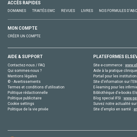
ACCÈS RAPIDES
DOMAINES
TRAITÉS EMC
REVUES
LIVRES
NOS FORMULES D'AB
MON COMPTE
CRÉER UN COMPTE
AIDE & SUPPORT
PLATEFORMES ELSE
Contactez-nous / FAQ
Site e-commerce :
www.el
Qui sommes-nous ?
Aide à la pratique clinique
Mentions légales
Portail pour les institution
© - Avertissements
Site d'information sur l'E
Termes et conditions d'utilisation
E-learning pour les infirmi
Politique rédactionnelle
Bibliothèque d'e-books Els
Politique publicitaire
Blog special IFSI :
www.gen
Cookie settings
Suivez notre actualité sur
Politique de la vie privée
Site d'emploi en santé :
e