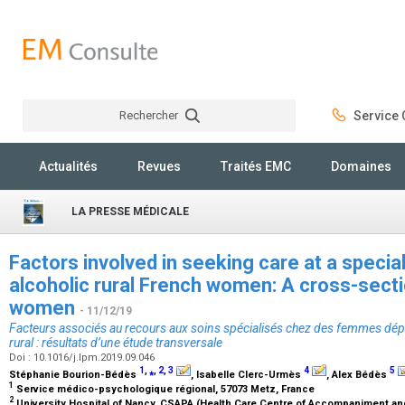
Rechercher
Service C
Rechercher
Actualités
Revues
Traités EMC
Domaines
LA PRESSE MÉDICALE
Factors involved in seeking care at a speci
alcoholic rural French women: A cross-sectio
women
- 11/12/19
Facteurs associés au recours aux soins spécialisés chez des femmes dépe
rural : résultats d’une étude transversale
Doi : 10.1016/j.lpm.2019.09.046
1
,
⁎
,
2
,
3
4
5
Stéphanie Bourion-Bédès
, Isabelle Clerc-Urmès
, Alex Bédès
1
Service médico-psychologique régional, 57073 Metz, France
2
University Hospital of Nancy, CSAPA (Health Care Centre of Accompaniment and