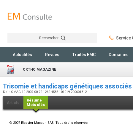
Rechercher
Service C
Rechercher
Actualités
Revues
Traités EMC
Domaines
ORTHO MAGAZINE
Trisomie et handicaps génétiques associé
Doi : OMAG-10-2007-00-72-1262-4586-101019-200601812
Résumé
Article
Mots clés
© 2007 Elsevier Masson SAS. Tous droits réservés.