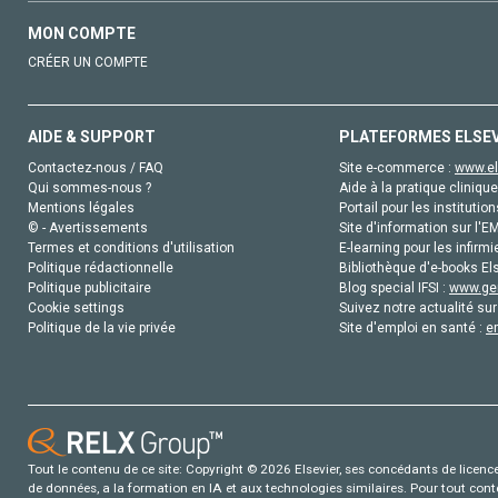
MON COMPTE
CRÉER UN COMPTE
AIDE & SUPPORT
PLATEFORMES ELSE
Contactez-nous / FAQ
Site e-commerce :
www.el
Qui sommes-nous ?
Aide à la pratique clinique
Mentions légales
Portail pour les institution
© - Avertissements
Site d'information sur l'E
Termes et conditions d'utilisation
E-learning pour les infirmi
Politique rédactionnelle
Bibliothèque d'e-books Els
Politique publicitaire
Blog special IFSI :
www.gen
Cookie settings
Suivez notre actualité sur
Politique de la vie privée
Site d'emploi en santé :
e
Tout le contenu de ce site: Copyright © 2026 Elsevier, ses concédants de licence e
de données, a la formation en IA et aux technologies similaires. Pour tout con