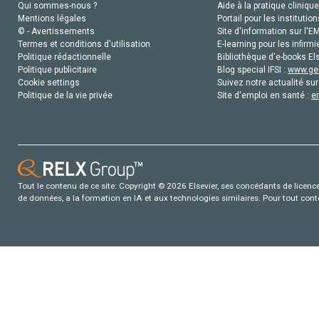
Qui sommes-nous ?
Aide à la pratique clinique
Mentions légales
Portail pour les institution
© - Avertissements
Site d'information sur l'E
Termes et conditions d'utilisation
E-learning pour les infirmi
Politique rédactionnelle
Bibliothèque d'e-books Els
Politique publicitaire
Blog special IFSI :
www.gen
Cookie settings
Suivez notre actualité sur
Politique de la vie privée
Site d'emploi en santé :
e
Tout le contenu de ce site: Copyright © 2026 Elsevier, ses concédants de licence e
de données, a la formation en IA et aux technologies similaires. Pour tout con