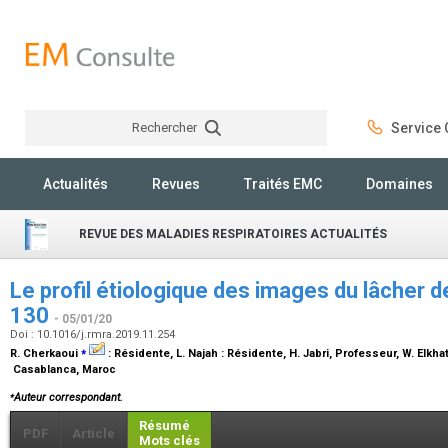
Rechercher
Service C
Rechercher
Actualités
Revues
Traités EMC
Domaines
REVUE DES MALADIES RESPIRATOIRES ACTUALITÉS
Le profil étiologique des images du lâcher de
130
- 05/01/20
Doi : 10.1016/j.rmra.2019.11.254
⁎
R. Cherkaoui
:
Résidente
, L. Najah :
Résidente
, H. Jabri,
Professeur
, W. Elkha
Casablanca, Maroc
⁎
Auteur correspondant.
Résumé
PDF
Article
Mots clés