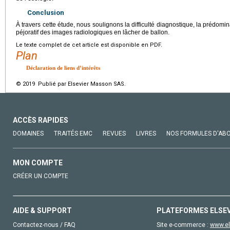
Conclusion
À travers cette étude, nous soulignons la difficulté diagnostique, la prédomin
péjoratif des images radiologiques en lâcher de ballon.
Le texte complet de cet article est disponible en PDF.
Plan
Déclaration de liens d’intérêts
© 2019 Publié par Elsevier Masson SAS.
ACCÈS RAPIDES
DOMAINES
TRAITÉS EMC
REVUES
LIVRES
NOS FORMULES D'AB
MON COMPTE
CRÉER UN COMPTE
AIDE & SUPPORT
PLATEFORMES ELSE
Contactez-nous / FAQ
Site e-commerce :
www.el