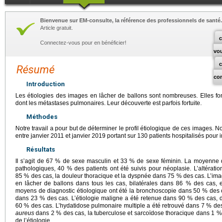
Bienvenue sur EM-consulte, la référence des professionnels de santé.
Article gratuit.
c
Connectez-vous pour en bénéficier!
vo
Résumé
co
Introduction
Les étiologies des images en lâcher de ballons sont nombreuses. Elles fon
dont les métastases pulmonaires. Leur découverte est parfois fortuite.
Méthodes
Notre travail a pour but de déterminer le profil étiologique de ces images.
entre janvier 2011 et janvier 2019 portant sur 130 patients hospitalisés pour
Résultats
Il s’agit de 67 % de sexe masculin et 33 % de sexe féminin. La moyenne
pathologiques, 40 % des patients ont été suivis pour néoplasie. L’altératio
85 % des cas, la douleur thoracique et la dyspnée dans 75 % des cas. L’ima
en lâcher de ballons dans tous les cas, bilatérales dans 86 % des cas, 
moyens de diagnostic étiologique ont été la bronchoscopie dans 50 % des ca
dans 23 % des cas. L’étiologie maligne a été retenue dans 90 % des cas,
60 % des cas. L’hydatidose pulmonaire multiple a été retrouvé dans 7 % d
aureus
dans 2 % des cas, la tuberculose et sarcoïdose thoracique dans 1 % 
de l’étiologie.