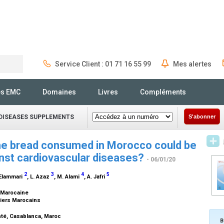
Service Client : 01 71 16 55 99
Mes alertes
Rechercher
és EMC
Domaines
Livres
Compléments
DISEASES SUPPLEMENTS
S'abonner
n the bread consumed in Morocco could be
inst cardiovascular diseases?
- 06/01/20
2
3
4
5
. Elammari
, L. Azaz
, M. Alami
, A. Jafri
é Marocaine
siers Marocains
té, Casablanca, Maroc
B