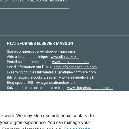
VRES
NOS FORMULES D'ABONNEMENTS
PLATEFORMES ELSEVIER MASSON
Site e-commerce :
www.elsevier-masson.fr
Aide à la pratique clinique :
www.clinicalkey.fr
Portail pour les institutions :
www.em-premium.com
Site d'information sur l'EMC :
emc-info.em-consulte.com
E-learning pour les infirmier(e)s :
pratique-infirmiere.com
Bibliothèque d'e-books Elsevier :
www.elsevierelibrary.fr
Blog special IFSI :
www.generationelsevier.fr
Suivez notre actualité sur notre blog :
www.blog-elsevier-masson.fr
Site d'emploi en santé :
emploisante.com
te work. We may also use additional cookies to
 your digital experience. You can manage your