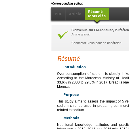
⁎
Corresponding author.
Résumé
PDF
Article
Mots clés
Bienvenue sur EM-consulte, la référen
Article gratuit.
Connectez-vous pour en bénéficier!
Résumé
Introduction
Over-consumption of sodium is closely link
According to the Moroccan Ministry of Heal
33.6% in 2000 to 29.3% in 2017. Bread is one 
Morocco.
Purpose
This study aims to assess the impact of 5
ye
sodium chloride used in preparing commercia
related to sodium.
Methods
Nutritional knowledge, attitudes and pra
interviews in 2012, 2014 and 2016 with 1218