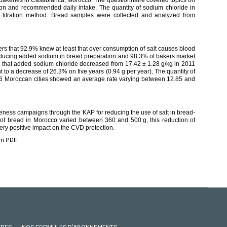
n and recommended daily intake. The quantity of sodium chloride in
titration method. Bread samples were collected and analyzed from
rs that 92.9% knew at least that over consumption of salt causes blood
educing added sodium in bread preparation and 98.3% of bakers market
ed that added sodium chloride decreased from 17.42
±
1.28
g/kg in 2011
t to a decrease of 26.3% on five years (0.94
g per year). The quantity of
 6 Moroccan cities showed an average rate varying between 12.85 and
reness campaigns through the KAP for reducing the use of salt in bread-
 of bread in Morocco varied between 360 and 500
g, this reduction of
very positive impact on the CVD protection.
en PDF.