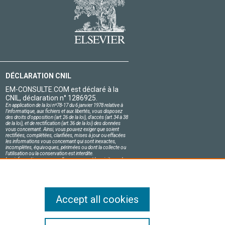
DÉCLARATION CNIL
EM-CONSULTE.COM est déclaré à la
CNIL, déclaration n° 1286925.
En application de la loi nº78-17 du 6 janvier 1978 relative à
l'informatique, aux fichiers et aux libertés, vous disposez
des droits d'opposition (art.26 de la loi), d'accès (art.34 à 38
de la loi), et de rectification (art.36 de la loi) des données
vous concernant. Ainsi, vous pouvez exiger que soient
rectifiées, complétées, clarifiées, mises à jour ou effacées
les informations vous concernant qui sont inexactes,
incomplètes, équivoques, périmées ou dont la collecte ou
l'utilisation ou la conservation est interdite.
Les informations personnelles concernant les visiteurs de
notre site, y compris leur identité, sont confidentielles.
Le responsable du site s'engage sur l'honneur à respecter
les conditions légales de confidentialité applicables en
France et à ne pas divulguer ces informations à des tiers.
Accept all cookies