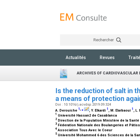
Rechercher
Actualités
Revues
Trait
ARCHIVES OF CARDIOVASCULAR 
Is the reduction of salt i
a means of protection aga
Doi : 10.1016/j.acvdsp.2019.09.324
1
,
⁎
1
1
A. Derouiche
, Y. Elkardi
, M. Elarbaoui
, L
1
Université Hassan2 de Casablanca
2
Direction de la Population Ministère de la Sant
3
Féderation Nationale des Boulangeries et Pâtis
4
Association Tous Avec le Coeur
5
Université Mohammed 6 des Sciences de la San