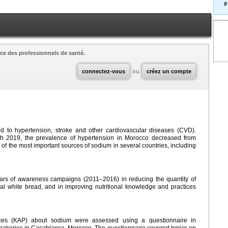
p
ce des professionnels de santé.
connectez-vous
ou
créez un compte
ed to hypertension, stroke and other cardiovascular diseases (CVD).
th 2019, the prevalence of hypertension in Morocco decreased from
of the most important sources of sodium in several countries, including
ars of awareness campaigns (2011–2016) in reducing the quantity of
l white bread, and in improving nutritional knowledge and practices
ctices (KAP) about sodium were assessed using a questionnaire in
bakeries in Casablanca, Morocco. The questionnaire covered topics on