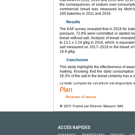
the consequences of sodium over-consumptio
commercial bread was measured by Mohr's 
160
bakeries in 2011 and 2016.
Results
The KAP survey revealed that in 2016 for bake
pressure, 72.8% were committed or started r
bread without salt. Analysis of bread reveal
to 13.1
±
2.24
g/kg in 2016, which is equivalen
salt measured on 2017–2018 in the bread of
16.9
g/kg.
Conclusion
This study highlights the effectiveness of awa
making. Knowing that the daily consumption
26.3% of the salt in the bread certainly has a 
Le texte complet de cet article est disponible 
Plan
Disclosure of interest
© 2019 Publié par Elsevier Masson SAS.
ACCÈS RAPIDES